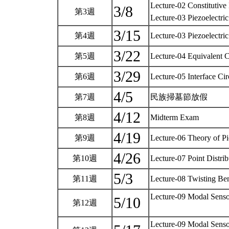
Lecture-02 Constitutive 
3/8
第3週
Lecture-03 Piezoelectric
3/15
第4週
Lecture-03 Piezoelectric
3/22
第5週
Lecture-04 Equivalent Ci
3/29
第6週
Lecture-05 Interface Cir
4/5
第7週
民族掃墓節放假
4/12
第8週
Midterm Exam
4/19
第9週
Lecture-06 Theory of Pi
4/26
第10週
Lecture-07 Point Distri
5/3
第11週
Lecture-08 Twisting Ben
Lecture-09 Modal Senso
5/10
第12週
Lecture-09 Modal Senso