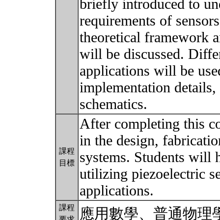
briefly introduced to u
requirements of sensors
theoretical framework 
will be discussed. Diff
applications will be us
implementation details,
schematics.
After completing this c
in the design, fabricati
課程
systems. Students will 
目標
utilizing piezoelectric 
applications.
課程
應用數學、普通物理
要求