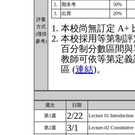
2.
期末考
50%
3.
出席
20%
評量
本校尚無訂定 A+
方式
(僅供
本校採用等第制評
參考)
百分制分數區間與
教師可依等第定義
區 (
連結
)。
週次
日期
2/22
第1週
Lecture 01 Introduction 
3/1
第2週
Lecture-02 Constitutive 