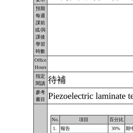
預期
每週
課前
或/與
課後
學習
時數
Office
Hours
指定
待補
閱讀
參考
Piezoelectric laminate 
書目
No.
項目
百分比
1.
報告
30%
期