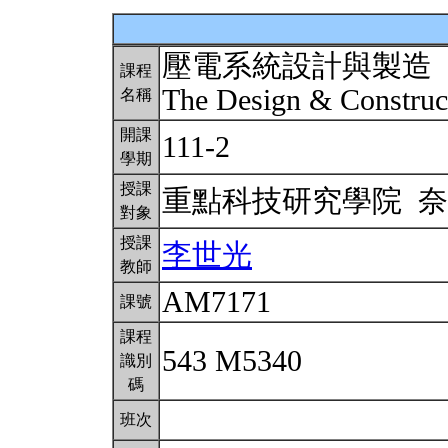
壓電系統設計與製造
課程
The Design & Construct
名稱
開課
111-2
學期
授課
重點科技研究學院 
對象
授課
李世光
教師
AM7171
課號
課程
543 M5340
識別
碼
班次