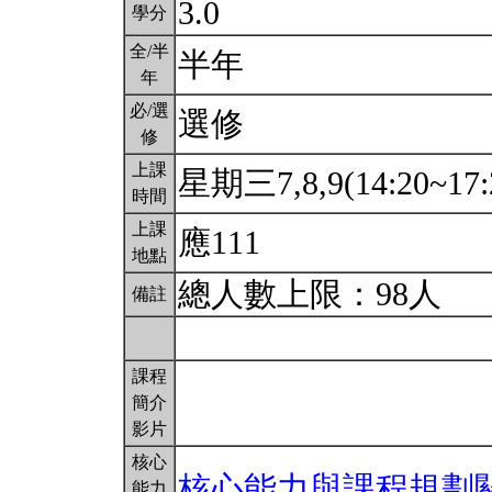
3.0
學分
全/半
半年
年
必/選
選修
修
上課
星期三7,8,9(14:20~17:
時間
上課
應111
地點
總人數上限：98人
備註
課程
簡介
影片
核心
核心能力與課程規劃
能力