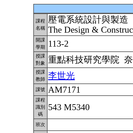
壓電系統設計與製造
課程
The Design & Construct
名稱
開課
113-2
學期
授課
重點科技研究學院 
對象
授課
李世光
教師
AM7171
課號
課程
543 M5340
識別
碼
班次