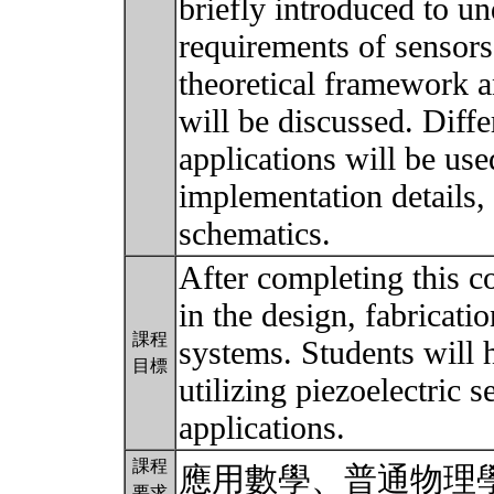
briefly introduced to u
requirements of sensors
theoretical framework 
will be discussed. Diff
applications will be us
implementation details,
schematics.
After completing this c
in the design, fabricati
課程
systems. Students will 
目標
utilizing piezoelectric 
applications.
課程
應用數學、普通物理
要求