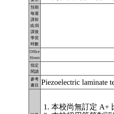
預期
每週
課前
或/與
課後
學習
時數
Office
Hours
指定
閱讀
參考
Piezoelectric laminate 
書目
本校尚無訂定 A+