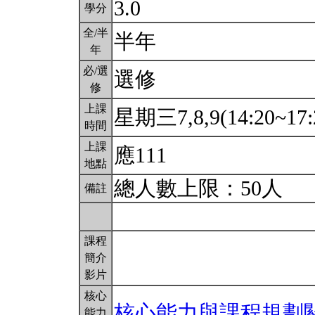
3.0
學分
全/半
半年
年
必/選
選修
修
上課
星期三7,8,9(14:20~17:
時間
上課
應111
地點
總人數上限：50人
備註
課程
簡介
影片
核心
核心能力與課程規劃
能力