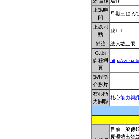
必/選修
選修
上課時
星期三10,A(17
間
上課地
應111
點
備註
總人數上限：
Ceiba
課程網
http://ceiba.
頁
課程簡
介影片
核心能
核心能力與
力關聯
目前一般傳
原理端出發