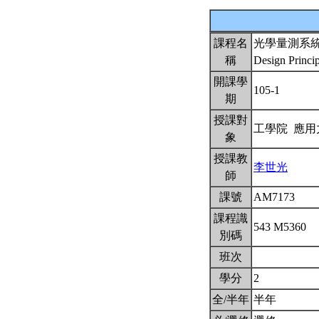
課程名
光學量測系
稱
Design Princi
開課學
105-1
期
授課對
工學院 應
象
授課教
李世光
師
課號
AM7173
課程識
543 M5360
別碼
班次
學分
2
全/半年
半年