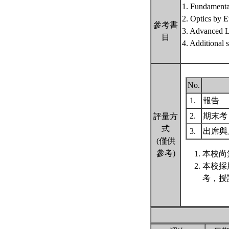
1. Fundamental
2. Optics by 
參考書
3. Advanced L
目
4. Additional s
No.
1.
報告
2.
期末
評量方
式
3.
出席與
(僅供
參考)
本校尚
本校採
考，授