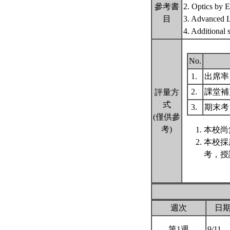
參考書
2. Optics by 
目
3. Advanced L
4. Additional 
No.
1.
出席
2.
課堂補
評量方
式
3.
期末
(僅供參
考)
本校尚
本校採
考，授
週次
日
第1週
9/11