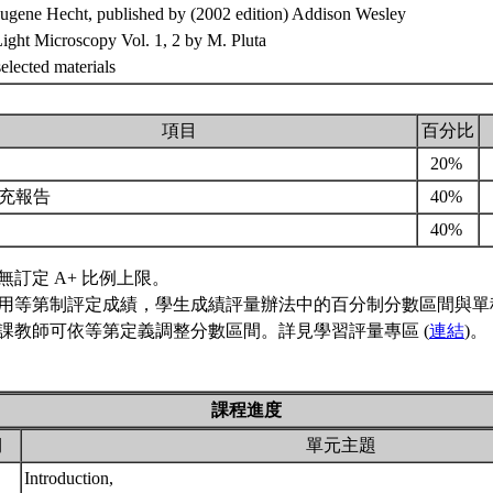
Eugene Hecht, published by (2002 edition) Addison Wesley
ight Microscopy Vol. 1, 2 by M. Pluta
selected materials
項目
百分比
率
20%
充報告
40%
考
40%
無訂定 A+ 比例上限。
用等第制評定成績，學生成績評量辦法中的百分制分數區間與單
課教師可依等第定義調整分數區間。詳見學習評量專區 (
連結
)。
課程進度
期
單元主題
Introduction,