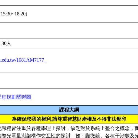
15:30~18:20)
30人
ntu.edu.tw/1081AM7177_
課程規劃關聯圖
課程大綱
為確保您我的權利,請尊重智慧財產權及不得非法影印
統課程皆注重於各種學理上探討，缺乏對於系統上整合之概念，
實際光電量測架構作交互性的探討，如：顯微鏡、各種干涉數及