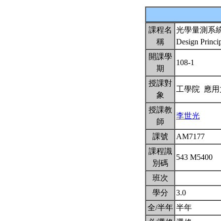
課程名
光學量測系
稱
Design Princi
開課學
108-1
期
授課對
工學院 應
象
授課教
李世光
師
課號
AM7177
課程識
543 M5400
別碼
班次
學分
3.0
全/半年
半年