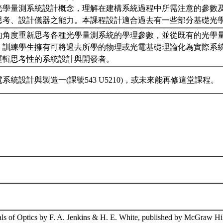
光學量測系統設計概念，理解在建構系統過程中所需注意的參數
思考、設計儀器之能力。本課程設計適合過去有一些部分基礎光
的角度重新思考各種光學量測系統的學理參數，並從既有的光學
，訓練學生擁有可將過去所學的物理或光電基礎理論化為實際系
邏輯思考性的系統設計與開發者。
系統設計與製造一(課號543 U5210)，或未來能再修這堂課程。
ls of Optics by F. A. Jenkins & H. E. White, published by McGraw Hill