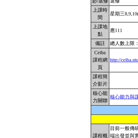
必/選修
選修
上課時
星期三8,9,10(
間
上課地
應111
點
備註
總人數上限：
Ceiba
課程網
http://ceiba.
頁
課程簡
介影片
核心能
核心能力與
力關聯
目前一般傳
課程概
端出發並與