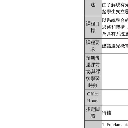
述
由了解現有
起學生獨立
以系統整合
課程目
思路和架構
標
為具有系統
課程要
建議選光機電
求
預期每
週課前
或/與課
後學習
時數
Office
Hours
指定閱
待補
讀
1. Fundamenta