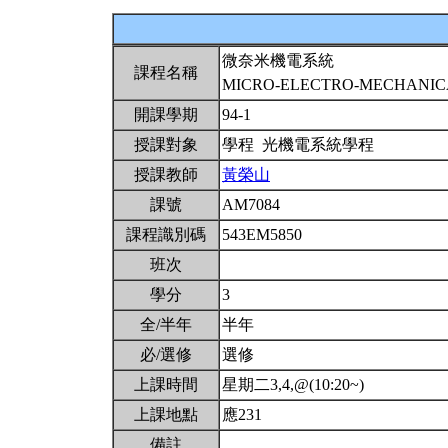
微奈米機電系統
課程名稱
MICRO-ELECTRO-MECHANI
開課學期
94-1
授課對象
學程 光機電系統學程
授課教師
黃榮山
課號
AM7084
課程識別碼
543EM5850
班次
學分
3
全/半年
半年
必/選修
選修
上課時間
星期二3,4,@(10:20~)
上課地點
應231
備註