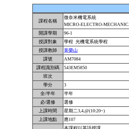
微奈米機電系統
課程名稱
MICRO-ELECTRO-MECHANI
開課學期
96-1
授課對象
學程 光機電系統學程
授課教師
黃榮山
課號
AM7084
課程識別碼
543EM5850
班次
學分
3
全/半年
半年
必/選修
選修
上課時間
星期二3,4,@(10:20~)
上課地點
應107
本課程以英語授課。