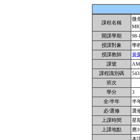
微
課程名稱
MI
開課學期
98-
授課對象
學
授課教師
黃
課號
AM
課程識別碼
54
班次
學分
3
全/半年
半
必/選修
選
上課時間
星期
上課地點
應1
本