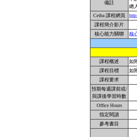
備註
總
Ceiba 課程網頁
htt
課程簡介影片
核心能力關聯
核
課程概述
如
課程目標
如
課程要求
預期每週課前或/
與課後學習時數
Office Hours
指定閱讀
參考書目