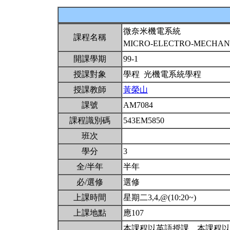
微奈米機電系統
課程名稱
MICRO-ELECTRO-MECHAN
開課學期
99-1
授課對象
學程 光機電系統學程
授課教師
黃榮山
課號
AM7084
課程識別碼
543EM5850
班次
學分
3
全/半年
半年
必/選修
選修
上課時間
星期二3,4,@(10:20~)
上課地點
應107
本課程以英語授課。本課程以