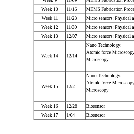
Week 9
11/09
MEMS Fabrication Proces
Week 10
11/16
MEMS Fabrication Proces
Week 11
11/23
Micro sensors: Physical
Week 12
11/30
Micro sensors: Physical
Week 13
12/07
Micro sensors: Physical
Nano Technology:
Atomic force Microscopy
Week 14
12/14
Microscopy
Nano Technology:
Atomic force Microscopy
Week 15
12/21
Microscopy
Week 16
12/28
Biosensor
Week 17
1/04
Biosnesor