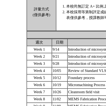
本校尚無訂定 A+ 比例
評量方式
本校採用等第制評定成
(僅供參考)
表僅供參考，授課教師
週次
日期
Week 1
9/14
Introduction of microsyst
Week 2
9/21
Introduction of microsyst
Week 3
9/28
Introduction of microsyst
Week 4
10/05
Review of Standard VLS
Week 5
10/12
Foundary process
Week 6
10/19
Micromachining Process
Week 7
10/26
Cleanroom field visit
Week 8
11/02
MEMS Fabrication Proces