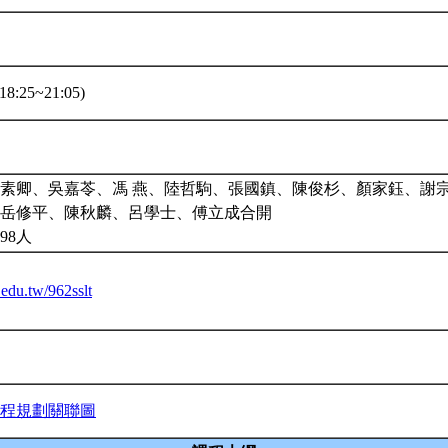
8:25~21:05)
素卿、吳嘉苓、馮 燕、陸哲駒、張國鎮、陳俊杉、顏家鈺、謝
岳修平、陳秋麟、呂學士、傅立成合開
98人
u.edu.tw/962sslt
程規劃關聯圖