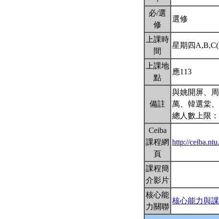
必/選
選修
修
上課時
星期四A,B,C(1
間
上課地
應113
點
與姚開屏、周
備註
萬、韓選棠、
總人數上限：
Ceiba
課程網
http://ceiba.nt
頁
課程簡
介影片
核心能
核心能力與課
力關聯