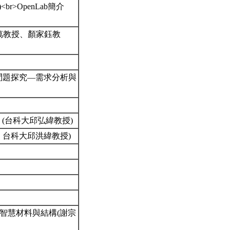
<br>OpenLab簡介
萬教授、顏家鈺教
問題探究—需求分析與
network (台科大邱弘緯教授)
、台科大邱洪緯教授)
）
>智慧材料與結構(謝宗