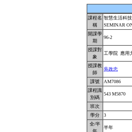
課程名
智慧生活科技
稱
SEMINAR O
開課學
96-2
期
授課對
工學院 應用
象
授課教
吳政忠
師
課號
AM7086
課程識
543 M5870
別碼
班次
學分
3
全/半
半年
年