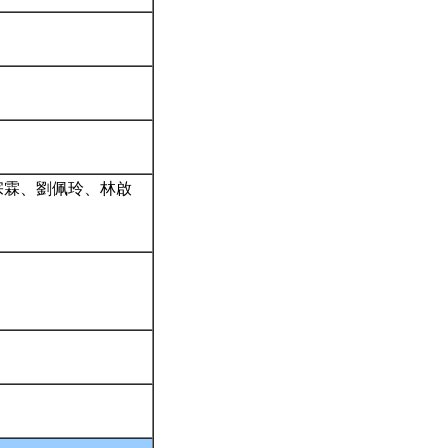
宗霖、劉佩玲、林啟