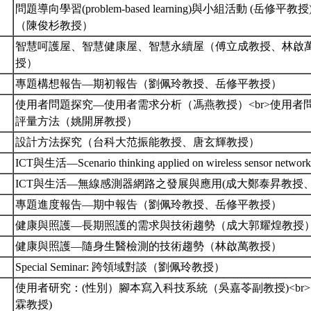
問題導向學習(problem-based learning)與小組活動 (岳修平教授)
（陳俊杉教授）
智慧呵護屋、智慧健康屋、智慧永續屋（傅立成教授、林啟
授）
專題構想報告—期初報告（劉佩玲教授、岳修平教授）
使用者問題探究—使用者需求分析（馮燕教授）<br>使用者
評量方法（姚開屏教授）
設計方法探究（台科大范振能教授、唐玄輝教授）
ICT與生活—Scenario thinking applied on wireless sensor 
ICT與生活—無線感測器網路之發展與應用(成大鄭泰昇教授
專題進度報告—期中報告（劉佩玲教授、岳修平教授）
健康與照護—長期照護的需求與技術趨勢（成大郭耀煌教授
健康與照護—隨身生醫檢測的技術趨勢（林啟萬教授）
Special Seminar: 跨領域對談（劉佩玲教授）
使用者研究：(性別）腳本寫入科技系統（吳嘉苓副教授)<br
霖教授)