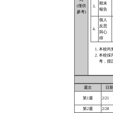
期末
(僅供
3.
報告
參考)
個人
反思
4.
與心
得
本校尚無
本校採
考，授
週次
日
第1週
2/21
第2週
2/28