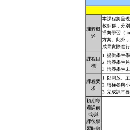
本課程將呈現
教師群，分別
課程概
導向學習（pr
述
方案。此外，
成果實際進
1. 提供學
課程目
2. 培養學
標
3. 培養學
1. 以開放
課程要
2. 積極參與
求
3. 完成課
預期每
週課前
或/與
課後學
習時數