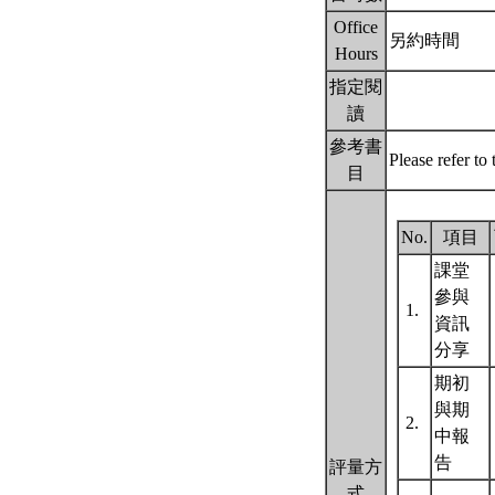
Office
另約時間
Hours
指定閱
讀
參考書
Please refer t
目
No.
項目
課堂
參與
1.
資訊
分享
期初
與期
2.
中報
告
評量方
式