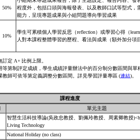
小組期末專題成果報告，除了主題設定、報告內容、發
50%
程度外，包括口頭與海報發表、以及教師口試等型式，
能力，呈現專題成果與小組問題導向學習成果
學生可累積個人學習反思（reflection）或學習心得（learn
10%
人對本課程整體學習的歷程、看法與成果（額外加分項
訂定 A+ 比例上限。
用等第制評定成績，學生成績評量辦法中的百分制分數區間與單
課教師可依等第定義調整分數區間。詳見學習評量專區 (
連結
)。
課程進度
期
單元主題
智慧生活科技導論(吳政忠教授、劉佩玲教授、周素卿教授)<br>Introdu
Living Technology
National Holiday (no class)