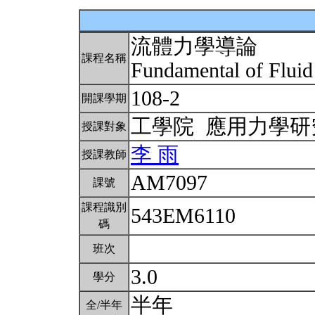
流體力學導論
課程名稱
Fundamental of Flui
108-2
開課學期
工學院 應用力學
授課對象
李 雨
授課教師
AM7097
課號
課程識別
543EM6110
碼
班次
3.0
學分
半年
全/半年