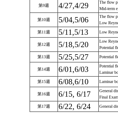
The flow p
4/27,4/29
第9週
Mid-term 
The flow p
5/04,5/06
第10週
Low Reyno
5/11,5/13
第11週
Low Reyno
Low Reyno
5/18,5/20
第12週
Potential 
5/25,5/27
第13週
Potential 
Potential f
6/01,6/03
第14週
Laminar bo
6/08,6/10
第15週
Laminar bo
General dis
6/15, 6/17
第16週
Final Exam
6/22, 6/24
第17週
General dis