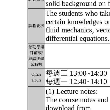
solid background on 
The students who take
certain knowledges on
課程要求
fluid mechanics, vecto
differential equations
預期每週
課前或/
與課後學
習時數
每週三 13:00~14:30
Office
每週一 12:40~14:10
Hours
(1) Lecture notes:
The course notes and 
download from