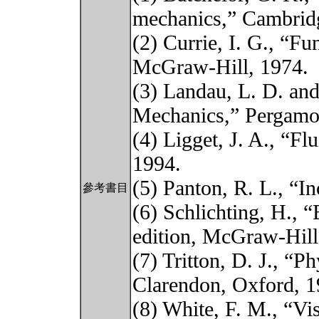
mechanics,” Cambridg
(2) Currie, I. G., “F
McGraw-Hill, 1974.
(3) Landau, L. D. and
Mechanics,” Pergamo
(4) Ligget, J. A., “F
1994.
(5) Panton, R. L., “I
參考書目
(6) Schlichting, H., 
edition, McGraw-Hill
(7) Tritton, D. J., “P
Clarendon, Oxford, 1
(8) White, F. M., “Vi