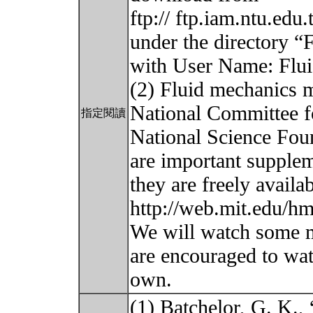
ftp:// ftp.iam.ntu.edu
under the directory “
with User Name: Flu
(2) Fluid mechanics
National Committee f
指定閱讀
National Science Fou
are important supplem
they are freely availab
http://web.mit.edu/hm
We will watch some mo
are encouraged to wa
own.
(1) Batchelor, G. K., 