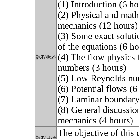
(1) Introduction (6 ho
(2) Physical and math
mechanics (12 hours)
(3) Some exact solutio
of the equations (6 ho
(4) The flow physics 
課程概述
numbers (3 hours)
(5) Low Reynolds nu
(6) Potential flows (6
(7) Laminar boundary 
(8) General discussion
mechanics (4 hours)
The objective of this 
課程目標