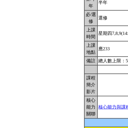
半年
年
必/選
選修
修
上課
星期四7,8,9(14:
時間
上課
應233
地點
備註
總人數上限：5
課程
簡介
影片
核心
能力
核心能力與課
關聯