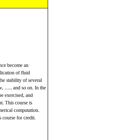
since become an
ication of fluid
e stability of several
ow, ….. and so on. In the
 be exercised, and
. This course is
merical computation.
course for credit.