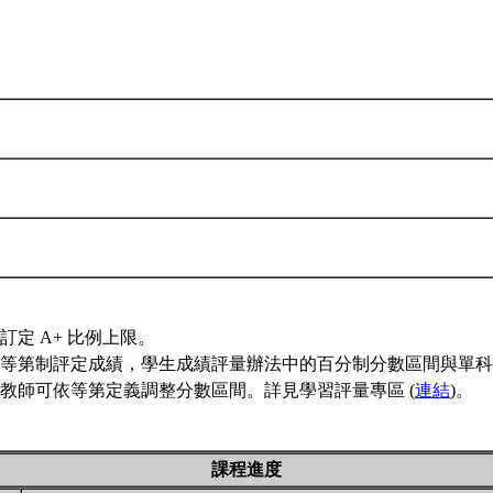
訂定 A+ 比例上限。
等第制評定成績，學生成績評量辦法中的百分制分數區間與單科
教師可依等第定義調整分數區間。詳見學習評量專區 (
連結
)。
課程進度