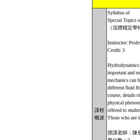
Syllabus of
Special Topics 
（流體穩定學
Instructor: Prof
Credit: 3
Hydrodynamics st
important and ma
mechanics can be
different fluid f
course, details o
physical phenome
課程
offered to stud
概述
Those who are in
授課老師：陳