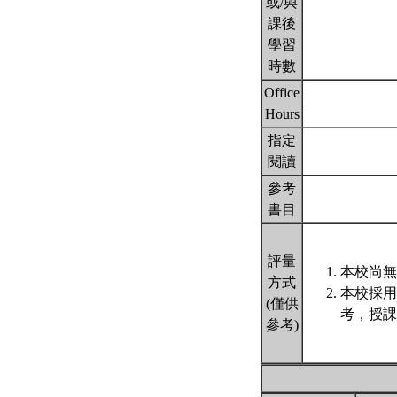
或/與
課後
學習
時數
Office
Hours
指定
閱讀
參考
書目
評量
本校尚無
方式
本校採用
(僅供
考，授課
參考)