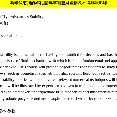
為確保您我的權利,請尊重智慧財產權及不得非法影印
of Hydrodynamics Stability
特論）
essor Falin Chen
ability is a classical theme having been studied for decades and has 
jor issue of fluid mechanics, with which both the fundamental and appl
 attacked. This course will provide opportunities for students to study th
lows, such as boundary layer, jet, thin film, rotating fluid, convective fl
f stability theories will be delivered, relevant numerical techniques will
na will be illustrated by experiments shown in multimedia environment
ents who have taken undergraduate fluid mechanics and fundamental nu
 graduate programs and are in sophomore and senior level can take this 
發林 教授