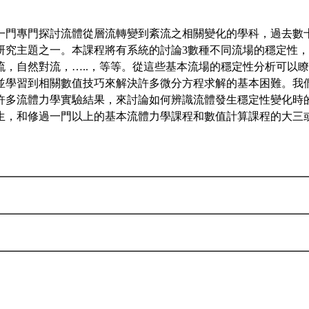
一門專門探討流體從層流轉變到紊流之相關變化的學科，過去數
研究主題之一。本課程將有系統的討論3數種不同流場的穩定性
流，自然對流，…..，等等。從這些基本流場的穩定性分析可以
並學習到相關數值技巧來解決許多微分方程求解的基本困難。我
許多流體力學實驗結果，來討論如何辨識流體發生穩定性變化時
生，和修過一門以上的基本流體力學課程和數值計算課程的大三