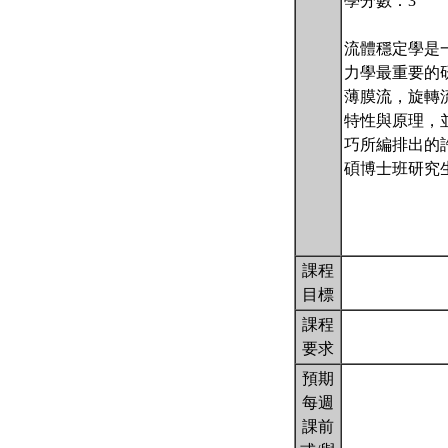
學分數：3
流體穩定學是
力學最重要的
薄膜流，旋轉
特性與原理，
巧所編排出的
碩博士班研究
課程
目標
課程
要求
預期
每週
課前