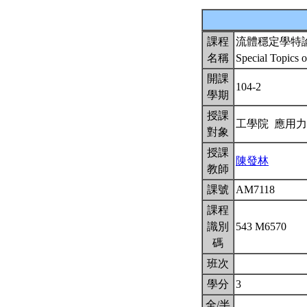
課程
流體穩定學特
名稱
Special Topics 
開課
104-2
學期
授課
工學院 應用
對象
授課
陳發林
教師
課號
AM7118
課程
識別
543 M6570
碼
班次
學分
3
全/半