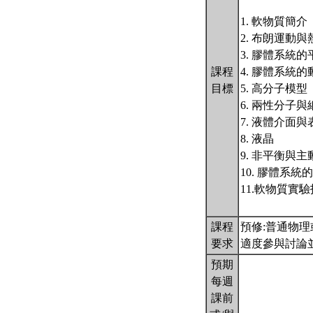
1. 軟物質簡介
2. 布朗運動
3. 膠體系統
課程
4. 膠體系統
目標
5. 高分子模型
6. 兩性分子
7. 液體介面
8. 液晶
9. 非平衡與
10. 膠體系統
11.軟物質實
課程
預修:普通物
要求
適度參與討論
預期
每週
課前