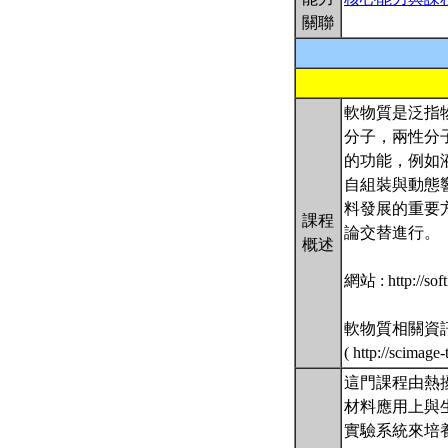
關聯
軟物質是泛指
分子，兩性分
的功能，例如
自組裝與動態
料發展的重要
課程
論交替進行。
概述
網站 : http://soft
軟物質相關資
( http://scimag
這門課程由熱
材料應用上與
實驗系統來培