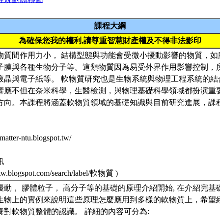
課程大綱
為確保您我的權利,請尊重智慧財產權及不得非法影印
物質間作用力小， 結構型態與功能會受微小擾動影響的物質，如
子膜與各種生物分子等。這類物質因為易受外界作用影響控制，
液晶與電子紙等。 軟物質研究也是生物系統與物理工程系統的結
響應不但在奈米科學，生醫檢測，與物理基礎科學領域都扮演重
方向。本課程將涵蓋軟物質領域的基礎知識與目前研究進展，課
matter-ntu.blogspot.tw/
訊
e-tw.blogspot.com/search/label/軟物質 )
擾動， 膠體粒子， 高分子等的基礎的原理介紹開始, 在介紹完
生物上的實例來說明這些原理怎麼應用到多樣的軟物質上，希望
養對軟物質整體的認識。 詳細的內容可分為: