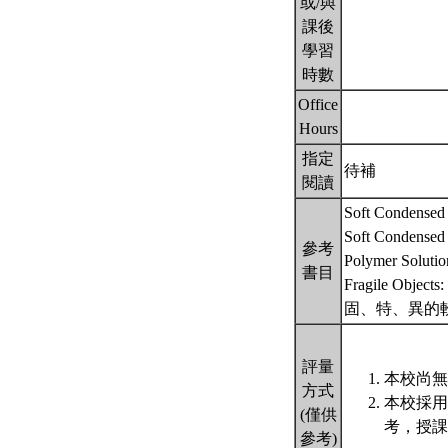
或/與
課後
學習
時數
Office
Hours
指定
待補
閱讀
Soft Condensed 
Soft Condensed 
參考
Polymer Solution
書目
Fragile Objects:
固、特、異的軟物
評量
本校尚無
方式
本校採用
(僅供
考，授課
參考)