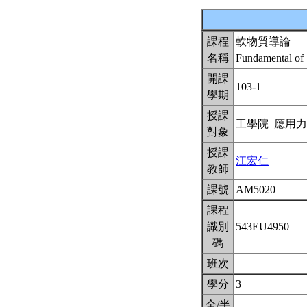
課程
軟物質導論
名稱
Fundamental of 
開課
103-1
學期
授課
工學院 應用
對象
授課
江宏仁
教師
課號
AM5020
課程
識別
543EU4950
碼
班次
學分
3
全/半