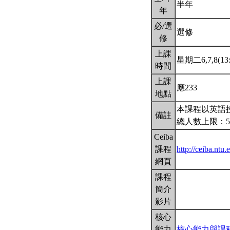
半年
年
必/選
選修
修
上課
星期二6,7,8(13:
時間
上課
應233
地點
本課程以英語
備註
總人數上限：5
Ceiba
課程
http://ceiba.nt
網頁
課程
簡介
影片
核心
能力
核心能力與課