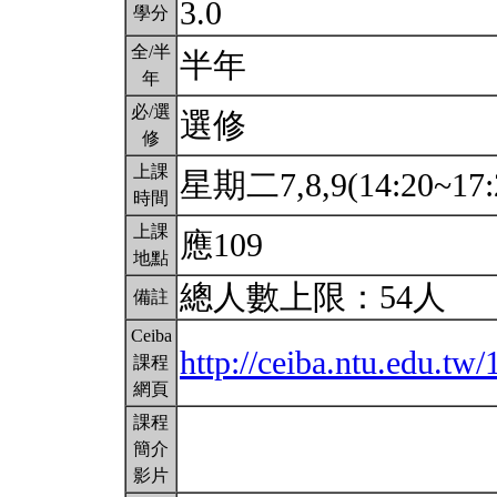
3.0
學分
全/半
半年
年
必/選
選修
修
上課
星期二7,8,9(14:20~17:
時間
上課
應109
地點
總人數上限：54人
備註
Ceiba
http://ceiba.ntu.edu.
課程
網頁
課程
簡介
影片