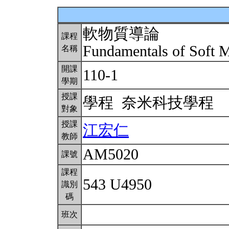
軟物質導論
課程
Fundamentals of Soft 
名稱
開課
110-1
學期
授課
學程 奈米科技學程
對象
授課
江宏仁
教師
AM5020
課號
課程
543 U4950
識別
碼
班次