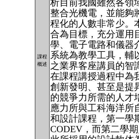
析目前我國雖然各領
整合光機電，並能夠
程化的人數非常少。
合為目標，充分運用
學、電子電路和儀器
系統為教學工具，輔
課程
之業界客座講員的智
概述
在課程講授過程中為
創新發明、甚至是提
的競爭力所需的人才
應力所與工科海洋所自
和設計課程，第一學
CODEV，而第二學