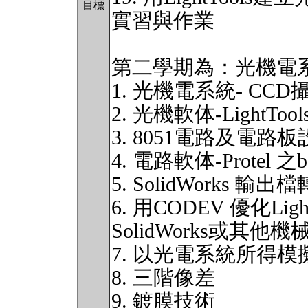
目標
實習與作業
第二學期為：光機電系
1. 光機電系統- CC
2. 光機軟体-LightTool
3. 8051電路及電路
4. 電路軟体-Protel 之
5. SolidWorks 輸出檔
6. 用CODEV 優化L
SolidWorks或
7. 以光電系統所得
8. 三階像差
9. 鍍膜技術