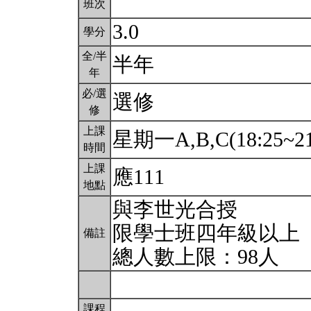
班次
3.0
學分
全/半
半年
年
必/選
選修
修
上課
星期一A,B,C(18:25~21
時間
上課
應111
地點
與李世光合授
限學士班四年級以上
備註
總人數上限：98人
課程