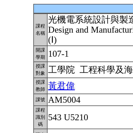
光機電系統設計與製
課程
Design and Manufactur
名稱
(Ⅰ)
開課
107-1
學期
授課
工學院 工程科學及
對象
授課
黃君偉
教師
AM5004
課號
課程
543 U5210
識別
碼