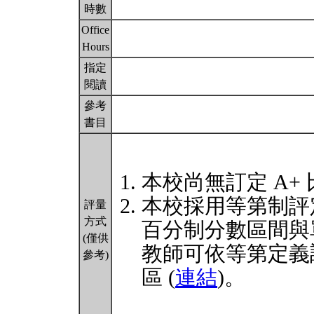
時數
Office
Hours
指定
閱讀
參考
書目
本校尚無訂定 A+
本校採用等第制評
評量
方式
百分制分數區間與
(僅供
教師可依等第定義
參考)
區 (
連結
)。