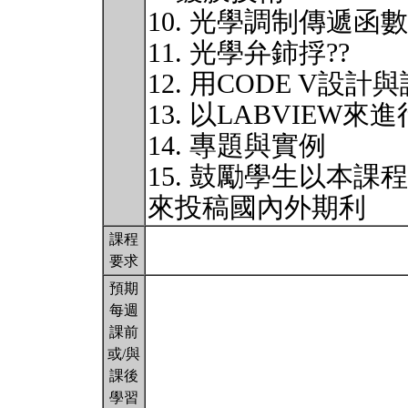
10. 光學調制傳遞函數
11. 光學弁鈰捊??
12. 用CODE V設計
13. 以LABVIE
14. 專題與實例
15. 鼓勵學生以本
來投稿國內外期利
課程
要求
預期
每週
課前
或/與
課後
學習