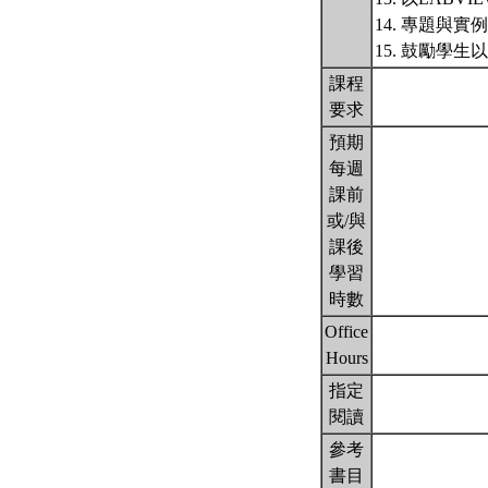
14. 專題與實例
15. 鼓勵
課程
要求
預期
每週
課前
或/與
課後
學習
時數
Office
Hours
指定
閱讀
參考
書目