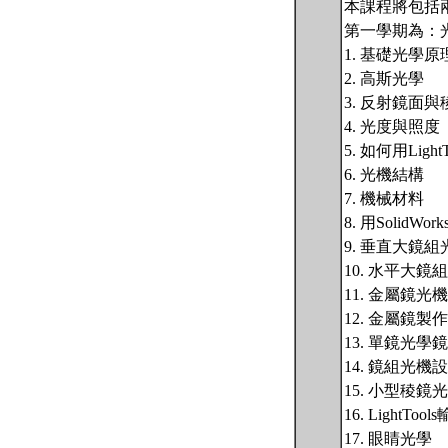
本課程將包括
第一學期為：
1. 基礎光學原
2. 高斯光學
3. 反射鏡面與
4. 光度與照度
5. 如何用Lig
6. 光機結構
7. 機械材料
8. 用SolidWo
9. 垂直大鏡
10. 水平大鏡
11. 金屬鏡光
12. 金屬鏡製
13. 單鏡光學
14. 鏡組光機
15. 小型稜鏡
16. LightTo
17. 眼睛光學