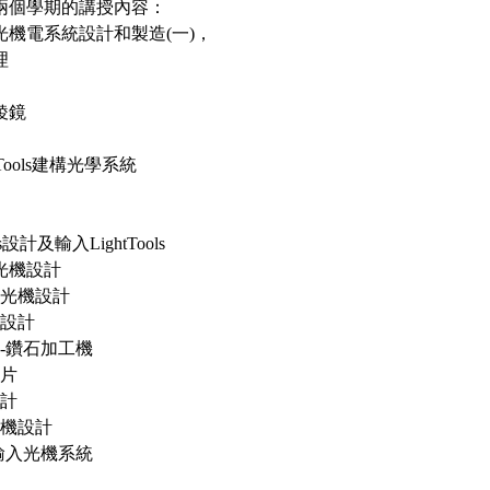
兩個學期的講授內容：
光機電系統設計和製造(一)，
理
稜鏡
htTools建構光學系統
rks設計及輸入LightTools
組光機設計
組光機設計
機設計
作-鑽石加工機
鏡片
設計
光機設計
ols輸入光機系統