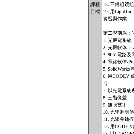
課程
18. 三鏡組
目標
19. 用Light
實習與作業
第二學期為：光
1. 光機電系統
2. 光機軟体-Ligh
3. 8051電
4. 電路軟体-Pro
5. SolidWor
6. 用CODE
合
7. 以光電系
8. 三階像差
9. 鍍膜技術
10. 光學調制
11. 光學弁鈰捊
12. 用CODE
13. 以LA