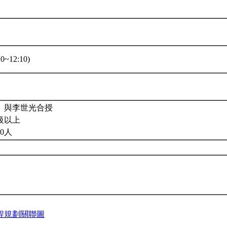
0~12:10)
。與李世光合授
級以上
0人
程規劃關聯圖