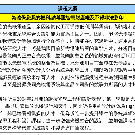
課程大綱
為確保您我的權利,請尊重智慧財產權及不得非法影印
往的光機電產品，多因淪於代工而導致低利潤與需償付高額權利
之光機電系統整合與設計能力實為主因之一。因此，能將光學設
面軟體設計等領域進行全面整合，同時能在研究過程中，運用系
系統研究人才，將是我國目前所需迅速培養的重點人才。分析目
但是能夠真正整合光機電，並能夠將整合後的領域知識深化到可
望能以光機電系統的整合為目標，充分運用目前全球在光學設計
軟體設計的領導設計與分析系統為教學工具，輔以教師與課程中
智識及經驗傳承來培育人才，以能在課程講授過程中為我國產生
、甚至是提昇我國光機電系統與產品在國際的競爭力所需的人才
海洋所自2004年2月開始講授光學工程和設計課程，第一學期是
第二學期則著重於光機設計和製作，因此所採用的設計軟体為LightT
半，雖已培養相當多的人才，但為求進一步提升學生的系統與領
光學工程和設計課程，進一步增強光機整合的設計，並加強課程
題來建構光機電系統設計和製造這門新課程。