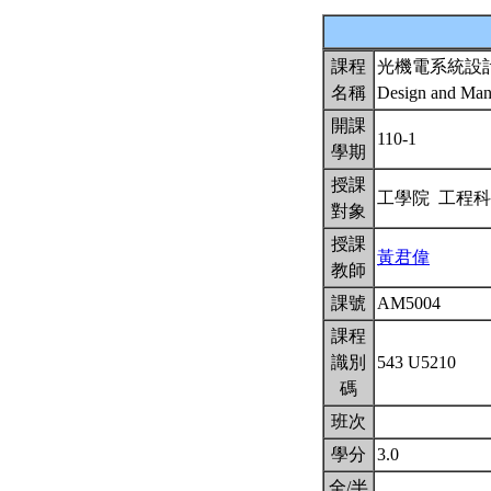
課程
光機電系統設
名稱
Design and Manu
開課
110-1
學期
授課
工學院 工程
對象
授課
黃君偉
教師
課號
AM5004
課程
識別
543 U5210
碼
班次
學分
3.0
全/半