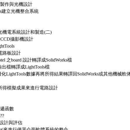
鏡組製作與光機設計
Tools建立光機整合系統
機電系統設計和製造(二)
- CCD攝影機設計
tTools
路及電路板設計
tel 之board 設計轉譯成SolidWorks檔
ks 輸出檔轉譯成LightTools檔
V 優化LightTools數據再將所得結果轉譯回SolidWorks或其他
統所得模擬成果來進行電路設計
傳遞函數
??
 V設計與評估
BVIEW來進行儀器介面軟體系統的整合