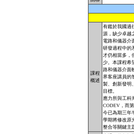
有鑑於我國過
源，缺少卓越
電路和儀器介
研發過程中的
才仍相當多，
少。本課程希
路和儀器介面
課程
界客座講員的
概述
製、創新發明
目標。
應力所與工科
CODEV，而
今已為期三年
學期將修改原
整合等關鍵主