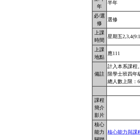
半年
年
必/選
選修
修
上課
星期五2,3,4(9:1
時間
上課
應111
地點
計入本系課程
備註
限學士班四年
總人數上限：6
課程
簡介
影片
核心
能力
核心能力與課
關聯