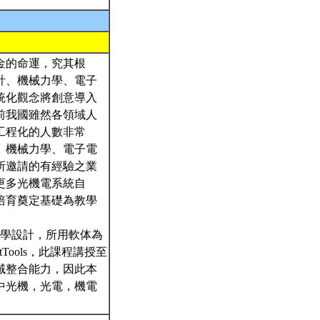
金的命運，究其根
計、機械力學、電子
統化觀念將創意導入
前我國雖然各領域人
工程化的人數非常
、機械力學、電子電
所邀請的有經驗之業
更多光機電系統自
培育奠定基礎為教學
光學設計，所用軟体為
ools，此課程講授至
域整合能力，因此本
中光機，光電，機電