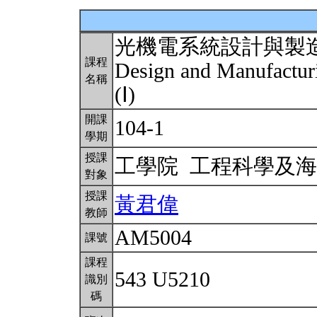
光機電系統設計與製
課程
Design and Manufactur
名稱
(Ⅰ)
開課
104-1
學期
授課
工學院 工程科學及
對象
授課
黃君偉
教師
AM5004
課號
課程
543 U5210
識別
碼