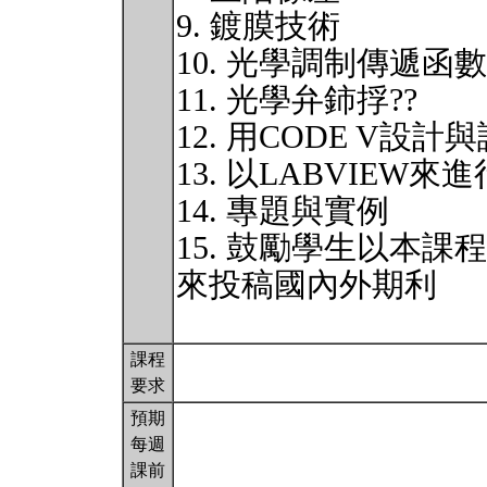
9. 鍍膜技術
10. 光學調制傳遞函數
11. 光學弁鈰捊??
12. 用CODE V設計
13. 以LABVIE
14. 專題與實例
15. 鼓勵學生以本
來投稿國內外期利
課程
要求
預期
每週
課前