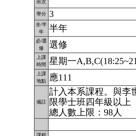
班次
3
學分
全/半
半年
年
必/選
選修
修
上課
星期一A,B,C(18:25~21
時間
上課
應111
地點
計入本系課程。與李
限學士班四年級以上
備註
總人數上限：98人
課程