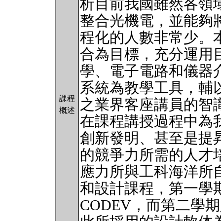
析目前我國雖然各領
整合光機電，並能夠
程化的人數非常少。
合為目標，充分運用
學、電子電路和儀器
系統為教學工具，輔
課程
之業界客座講員的智
概述
在課程講授過程中為
創新發明、甚至是提
的競爭力所需的人才
應力所與工科海洋所自
和設計課程，第一學
CODEV，而第二學