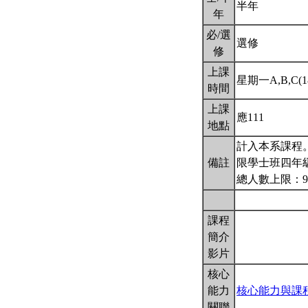
半年
年
必/選
選修
修
上課
星期一A,B,C(18
時間
上課
應111
地點
計入本系課程
備註
限學士班四年
總人數上限：9
課程
簡介
影片
核心
能力
核心能力與課
關聯