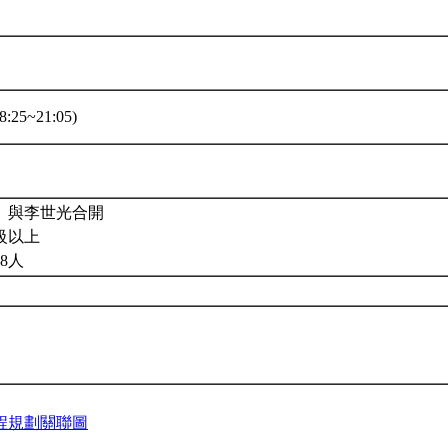
:25~21:05)
。與李世光合開
級以上
8人
程規劃關聯圖