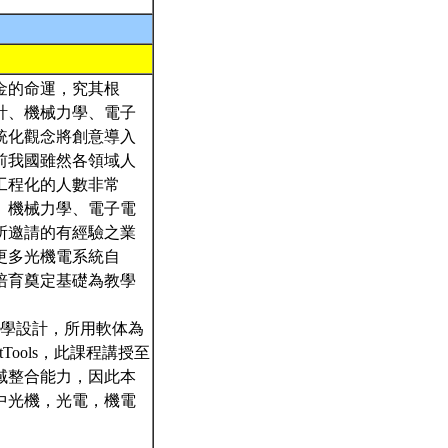
金的命運，究其根
計、機械力學、電子
統化觀念將創意導入
前我國雖然各領域人
工程化的人數非常
、機械力學、電子電
所邀請的有經驗之業
更多光機電系統自
培育奠定基礎為教學
光學設計，所用軟体為
ools，此課程講授至
域整合能力，因此本
中光機，光電，機電