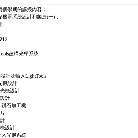
兩個學期的講授內容：
光機電系統設計和製造(一)，
理
稜鏡
htTools建構光學系統
rks設計及輸入LightTools
組光機設計
組光機設計
機設計
作-鑽石加工機
鏡片
設計
光機設計
ols輸入光機系統