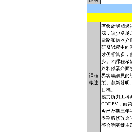
有鑑於我國過
源，缺少卓越
電路和儀器介
研發過程中的
才仍相當多，
少。本課程希
路和儀器介面
課程
界客座講員的
概述
製、創新發明
目標。
應力所與工科
CODEV，而
今已為期三年
學期將修改原
整合等關鍵主