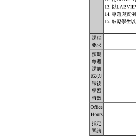
13. 以LA
14. 專題與實例
15. 鼓勵學
課程
要求
預期
每週
課前
或/與
課後
學習
時數
Office
Hours
指定
閱讀