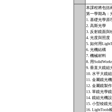
本課程將包括
第一學期為：
1. 基礎光學原
2. 高斯光學
3. 反射鏡面與
4. 光度與照度
5. 如何用Lig
6. 光機結構
7. 機械材料
8. 用SolidWo
9. 垂直大鏡
10. 水平大鏡
11. 金屬鏡光
12. 金屬鏡製
13. 單鏡光學
14. 鏡組光機
15. 小型稜鏡
16. LightTo