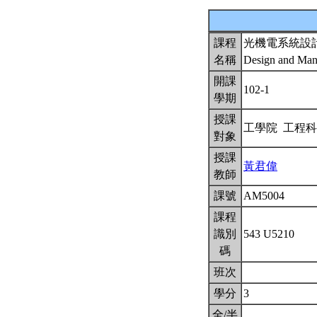
課程
光機電系統設
名稱
Design and Manu
開課
102-1
學期
授課
工學院 工程
對象
授課
黃君偉
教師
課號
AM5004
課程
識別
543 U5210
碼
班次
學分
3
全/半