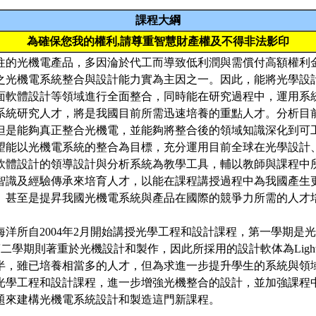
課程大綱
為確保您我的權利,請尊重智慧財產權及不得非法影印
往的光機電產品，多因淪於代工而導致低利潤與需償付高額權利
之光機電系統整合與設計能力實為主因之一。因此，能將光學設
面軟體設計等領域進行全面整合，同時能在研究過程中，運用系
系統研究人才，將是我國目前所需迅速培養的重點人才。分析目
但是能夠真正整合光機電，並能夠將整合後的領域知識深化到可
望能以光機電系統的整合為目標，充分運用目前全球在光學設計
軟體設計的領導設計與分析系統為教學工具，輔以教師與課程中
智識及經驗傳承來培育人才，以能在課程講授過程中為我國產生
、甚至是提昇我國光機電系統與產品在國際的競爭力所需的人才
海洋所自2004年2月開始講授光學工程和設計課程，第一學期是
第二學期則著重於光機設計和製作，因此所採用的設計軟体為LightT
半，雖已培養相當多的人才，但為求進一步提升學生的系統與領
光學工程和設計課程，進一步增強光機整合的設計，並加強課程
題來建構光機電系統設計和製造這門新課程。