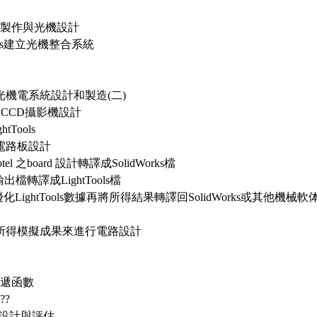
鏡組製作與光機設計
Tools建立光機整合系統
機電系統設計和製造(二)
- CCD攝影機設計
tTools
路及電路板設計
tel 之board 設計轉譯成SolidWorks檔
ks 輸出檔轉譯成LightTools檔
V 優化LightTools數據再將所得結果轉譯回SolidWorks或其他
統所得模擬成果來進行電路設計
傳遞函數
??
 V設計與評估