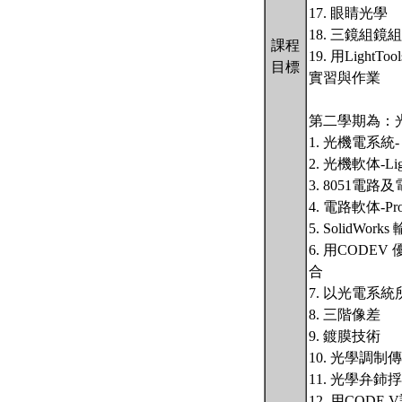
17. 眼睛光學
18. 三鏡組
課程
19. 用Light
目標
實習與作業
第二學期為：光
1. 光機電系統
2. 光機軟体-Ligh
3. 8051電
4. 電路軟体-Pro
5. SolidWor
6. 用CODE
合
7. 以光電系
8. 三階像差
9. 鍍膜技術
10. 光學調制
11. 光學弁鈰捊
12. 用CODE