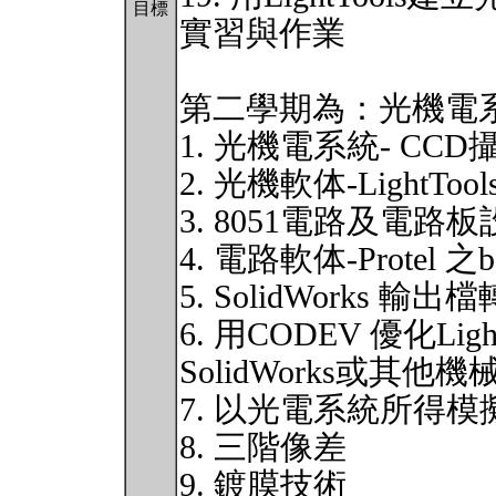
目標
實習與作業
第二學期為：光機電系
1. 光機電系統- CC
2. 光機軟体-LightTool
3. 8051電路及電路
4. 電路軟体-Protel 之
5. SolidWorks 輸出檔
6. 用CODEV 優化L
SolidWorks或
7. 以光電系統所得
8. 三階像差
9. 鍍膜技術