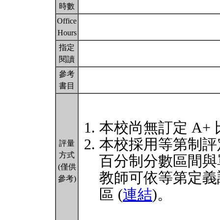
時數
Office
Hours
指定
閱讀
參考
書目
本校尚無訂定 A+
本校採用等第制評
評量
方式
百分制分數區間與
(僅供
教師可依等第定義
參考)
區 (
連結
)。