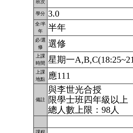
班次
3.0
學分
全/半
半年
年
必/選
選修
修
上課
星期一A,B,C(18:25~21
時間
上課
應111
地點
與李世光合授
限學士班四年級以上
備註
總人數上限：98人
課程