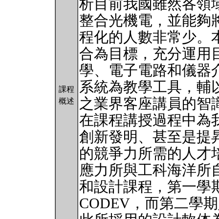
析目前我國雖然各領
整合光機電，並能夠
程化的人數非常少。
合為目標，充分運用
學、電子電路和儀器
系統為教學工具，輔
課程
之業界客座講員的智
概述
在課程講授過程中為
創新發明、甚至是提
的競爭力所需的人才
應力所與工科海洋所自
和設計課程，第一學
CODEV，而第二學