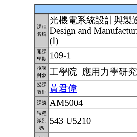
光機電系統設計與製
課程
Design and Manufactur
名稱
(Ⅰ)
開課
109-1
學期
授課
工學院 應用力學研
對象
授課
黃君偉
教師
AM5004
課號
課程
543 U5210
識別
碼