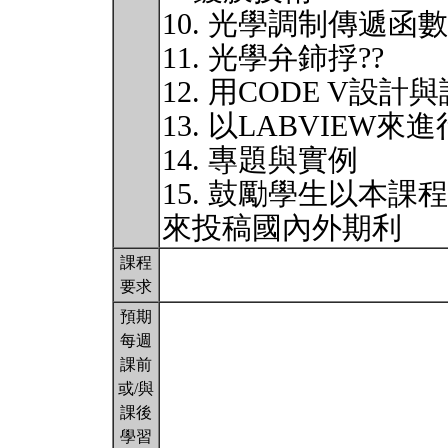
10. 光學調制傳遞函數
11. 光學弁鈰捊??
12. 用CODE V設計
13. 以LABVIE
14. 專題與實例
15. 鼓勵學生以本
來投稿國內外期利
課程
要求
預期
每週
課前
或/與
課後
學習