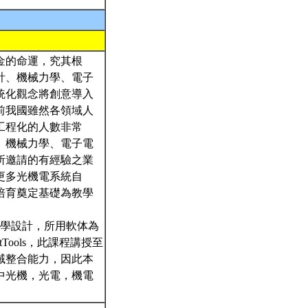
金的命運，究其根
計、機械力學、電子
統化觀念將創意導入
前我國雖然各領域人
工程化的人數非常
、機械力學、電子電
所邀請的有經驗之業
更多光機電系統自
培育奠定基礎為教學
光學設計，所用軟体為
ools，此課程講授至
域整合能力，因此本
中光機，光電，機電