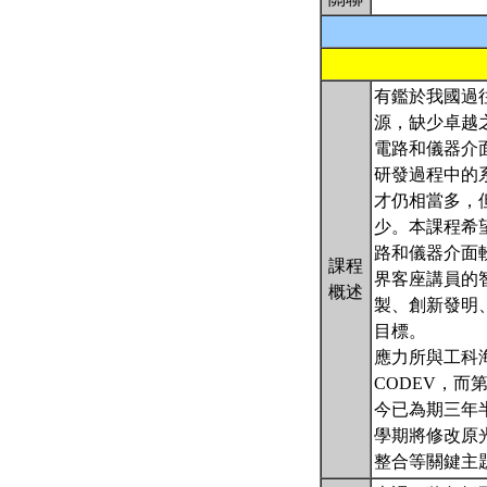
有鑑於我國過
源，缺少卓越
電路和儀器介
研發過程中的
才仍相當多，
少。本課程希
路和儀器介面
課程
界客座講員的
概述
製、創新發明
目標。
應力所與工科
CODEV，而
今已為期三年
學期將修改原
整合等關鍵主