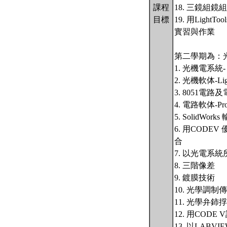
課程
18. 三鏡組
目標
19. 用Light
實習與作業
第二學期為：光
1. 光機電系統
2. 光機軟体-Ligh
3. 8051電
4. 電路軟体-Pro
5. SolidWor
6. 用CODE
合
7. 以光電系
8. 三階像差
9. 鍍膜技術
10. 光學調制
11. 光學弁鈰捊
12. 用CODE
13. 以LA