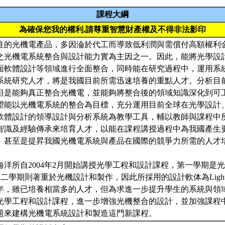
課程大綱
為確保您我的權利,請尊重智慧財產權及不得非法影印
往的光機電產品，多因淪於代工而導致低利潤與需償付高額權利
之光機電系統整合與設計能力實為主因之一。因此，能將光學設
面軟體設計等領域進行全面整合，同時能在研究過程中，運用系
系統研究人才，將是我國目前所需迅速培養的重點人才。分析目
但是能夠真正整合光機電，並能夠將整合後的領域知識深化到可
望能以光機電系統的整合為目標，充分運用目前全球在光學設計
軟體設計的領導設計與分析系統為教學工具，輔以教師與課程中
智識及經驗傳承來培育人才，以能在課程講授過程中為我國產生
、甚至是提昇我國光機電系統與產品在國際的競爭力所需的人才
海洋所自2004年2月開始講授光學工程和設計課程，第一學期是
第二學期則著重於光機設計和製作，因此所採用的設計軟体為LightT
半，雖已培養相當多的人才，但為求進一步提升學生的系統與領
光學工程和設計課程，進一步增強光機整合的設計，並加強課程
題來建構光機電系統設計和製造這門新課程。