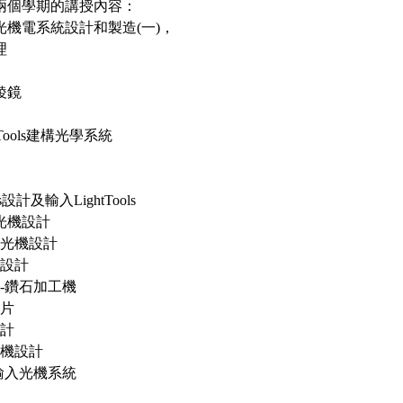
兩個學期的講授內容：
光機電系統設計和製造(一)，
理
稜鏡
htTools建構光學系統
rks設計及輸入LightTools
組光機設計
組光機設計
機設計
作-鑽石加工機
鏡片
設計
光機設計
ols輸入光機系統