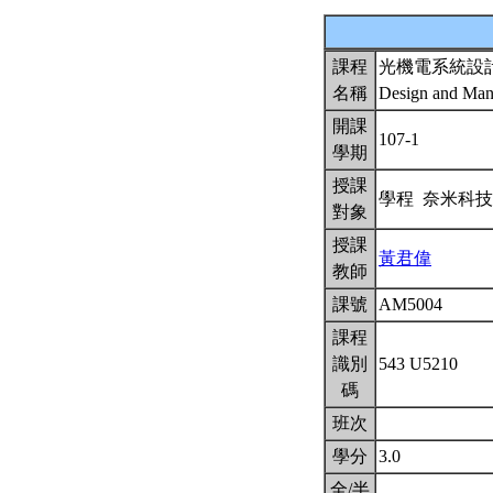
課程
光機電系統設
名稱
Design and Manu
開課
107-1
學期
授課
學程 奈米科
對象
授課
黃君偉
教師
課號
AM5004
課程
識別
543 U5210
碼
班次
學分
3.0
全/半