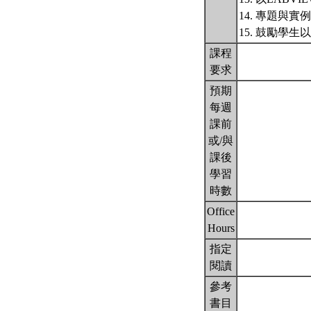
14. 專題與實例
15. 鼓勵
課程
要求
預期
每週
課前
或/與
課後
學習
時數
Office
Hours
指定
閱讀
參考
書目