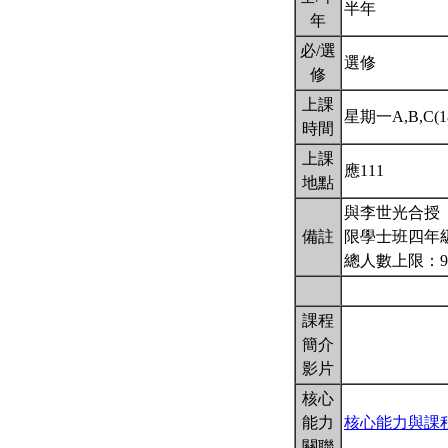
半年
年
必/選
選修
修
上課
星期一A,B,C(18
時間
上課
應111
地點
與李世光合授
備註
限學士班四年
總人數上限：9
課程
簡介
影片
核心
能力
核心能力與課
關聯