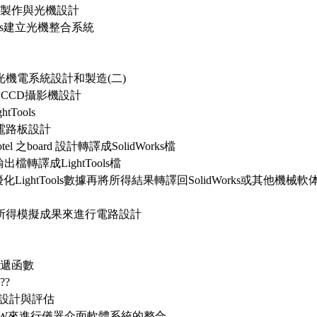
鏡組製作與光機設計
Tools建立光機整合系統
機電系統設計和製造(二)
- CCD攝影機設計
tTools
路及電路板設計
tel 之board 設計轉譯成SolidWorks檔
ks 輸出檔轉譯成LightTools檔
V 優化LightTools數據再將所得結果轉譯回SolidWorks或其他
統所得模擬成果來進行電路設計
傳遞函數
??
 V設計與評估
BVIEW來進行儀器介面軟體系統的整合