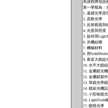
本課程將包括
第一學期為：
1. 基礎光學原
2. 高斯光學
3. 反射鏡面與
4. 光度與照度
5. 如何用Lig
6. 光機結構
7. 機械材料
8. 用SolidWo
9. 垂直大鏡
10. 水平大鏡
11. 金屬鏡光
12. 金屬鏡製
13. 單鏡光學
14. 鏡組光機
15. 小型稜鏡
16. LightTo
17. 眼睛光學