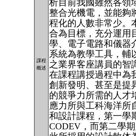
析目前我國雖然各領
整合光機電，並能夠
程化的人數非常少。
合為目標，充分運用
學、電子電路和儀器
系統為教學工具，輔
課程
之業界客座講員的智
概述
在課程講授過程中為
創新發明、甚至是提
的競爭力所需的人才
應力所與工科海洋所自
和設計課程，第一學
CODEV，而第二學