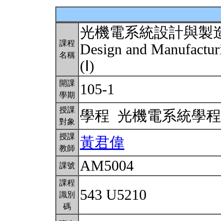
光機電系統設計與製
課程
Design and Manufactur
名稱
(Ⅰ)
開課
105-1
學期
授課
學程 光機電系統學
對象
授課
黃君偉
教師
AM5004
課號
課程
543 U5210
識別
碼