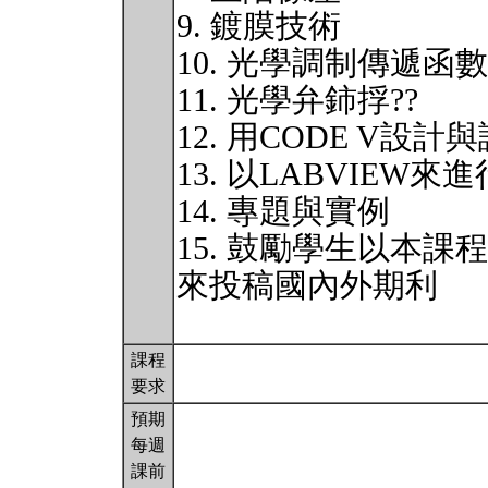
9. 鍍膜技術
10. 光學調制傳遞函數
11. 光學弁鈰捊??
12. 用CODE V設計
13. 以LABVIE
14. 專題與實例
15. 鼓勵學生以本
來投稿國內外期利
課程
要求
預期
每週
課前