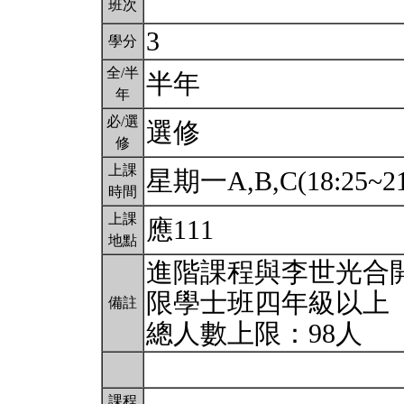
班次
3
學分
全/半
半年
年
必/選
選修
修
上課
星期一A,B,C(18:25~21
時間
上課
應111
地點
進階課程與李世光合
限學士班四年級以上
備註
總人數上限：98人
課程