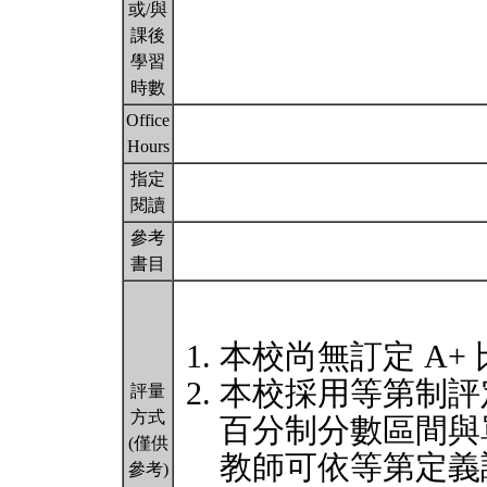
或/與
課後
學習
時數
Office
Hours
指定
閱讀
參考
書目
本校尚無訂定 A+
本校採用等第制評
評量
方式
百分制分數區間與
(僅供
教師可依等第定義
參考)