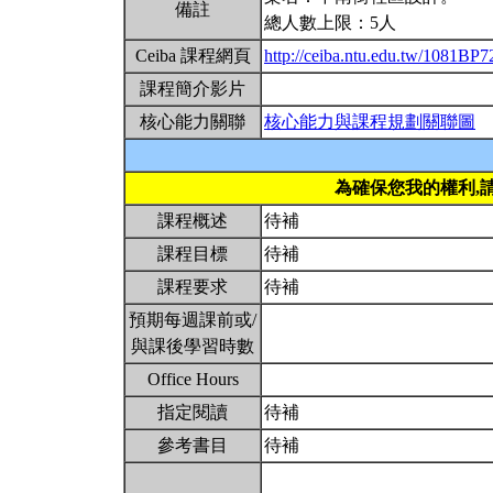
備註
總人數上限：5人
Ceiba 課程網頁
http://ceiba.ntu.edu.tw/1081BP
課程簡介影片
核心能力關聯
核心能力與課程規劃關聯圖
為確保您我的權利,
課程概述
待補
課程目標
待補
課程要求
待補
預期每週課前或/
與課後學習時數
Office Hours
指定閱讀
待補
參考書目
待補