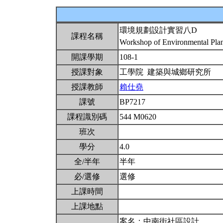
環境規劃設計實習八D
課程名稱
Workshop of Environmental Pl
開課學期
108-1
授課對象
工學院 建築與城鄉研究所
授課教師
賴仕堯
課號
BP7217
課程識別碼
544 M0620
班次
學分
4.0
全/半年
半年
必/選修
選修
上課時間
上課地點
案名：中南街社區設計。