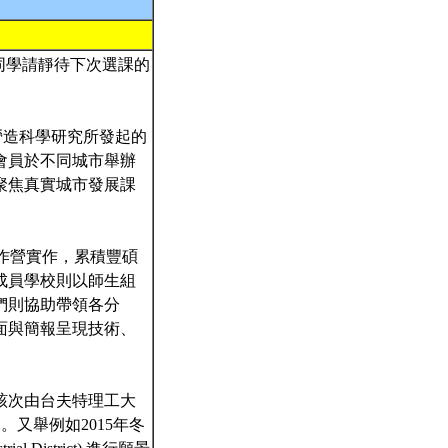
的同學請靜待下次選課的
建築/都市/營造科學研究所發起的
會員於不同城市舉辦
聚焦真實城市發展課
作營實作，累積豐碩
成員學校則以師生組
們則協助帶領各分
面與簡報呈現技術、
該次由台夫特理工大
向。又舉例如2015年冬