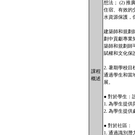
想法； (2)
住宿、有效的交
水資源保護，
建築師和規劃
劃中貢獻專業
築師和規劃師
賦權和文化保
2. 暑期學校目
課程
通過學生和當
概述
展。
● 對於學生：設
1. 為學生提
2. 為學生提
● 對於社區：
1. 通過識