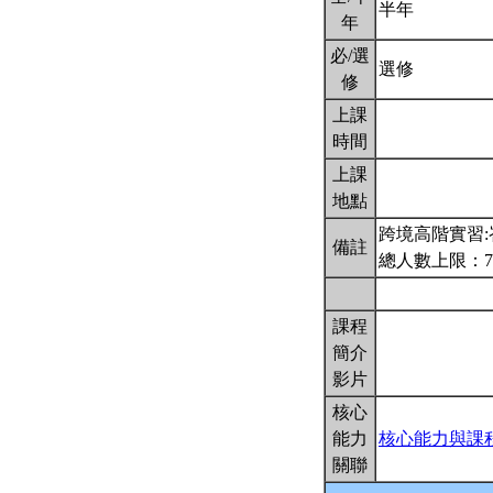
半年
年
必/選
選修
修
上課
時間
上課
地點
跨境高階實習
備註
總人數上限：
課程
簡介
影片
核心
能力
核心能力與課
關聯