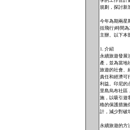
季的工作營計畫，該
規劃，探討新
今年為期兩星
括飛行)時間為2
主辦。以下本
1. 介紹
永續旅遊發展
產，並為當地
旅遊的社會、
責任和經濟可
利益。印尼的永續
里島烏布社區
施，以吸引遊客
格的保護措施
計，減少對破
永續旅遊的方