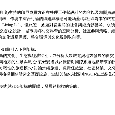
五月底)主持的印尼成員方正在整理工作營設計的內容以及相關資訊
工作坊中綜合討論的議題與概念可能涵蓋: 以社區為本的旅遊(Commu
 CBT)、Living Lab、慢旅遊、旅遊對峇里島的社會與經濟影響等
括交通)之設計、城市與鄉村交界帶的空間分析、社區參與策略、
的文化遺產保護、整合環境與文化規劃取向等。
小組將引入下列架構:
里島的文化、生態與經濟特性，並分析大眾旅遊與地方發展的衝突
球與地方的互動與風險: 氣候變遷以及疫情對國際旅遊地點帶來的
地方韌性的旅遊模式: 討論永續旅遊、負責任旅遊、社區林業、文
構檢視相關所需之基礎設施、連結與強化社區與NGOs在上述模
述模式與SDG架構的關聯，發展跨指標的策略。