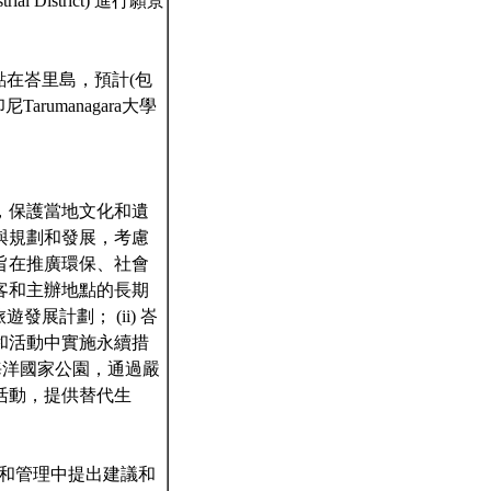
District) 進行願景
點在峇里島，預計(包
arumanagara大學
，保護當地文化和遺
與規劃和發展，考慮
旨在推廣環保、社會
客和主辦地點的長期
發展計劃； (ii) 峇
和活動中實施永續措
bi海洋國家公園，通過嚴
活動，提供替代生
劃和管理中提出建議和