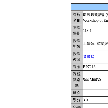
課程
環境規劃設計
名稱
Workshop of En
開課
113-1
學期
授課
工學院 建築
對象
授課
黃麗玲
教師
課號
BP7218
課程
識別
544 M0630
碼
班次
學分
3.0
全/半