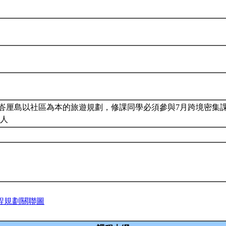
:峇厘島以社區為本的旅遊規劃，修課同學必須參與7月跨境密集
7人
程規劃關聯圖