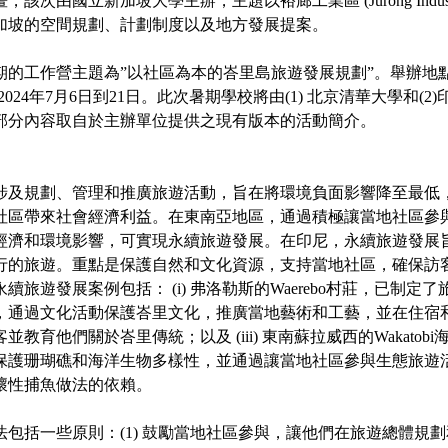
次由國立新加坡大學主辦，主題以裕廊工業區 (Jurong Industrial 
加坡的空間規劃、計劃制度以及地方發展提案。
期的工作營主題為”以社區為本的峇里島旅遊發展規劃”。舉辦地
024年7月6日到21日。此次暑期學校將由(1) 北京清華大學和(2)印尼T
部分內容取自於主辦單位提供之現有版本的活動簡介。
涉及規劃、管理和推廣旅遊活動，旨在將環境負面影響降至最低
社區帶來社會經濟利益。在東南亞地區，通過積極讓當地社區參
經濟和環境影響，可實現永續旅遊發展。在印尼，永續旅遊發展
行的旅遊。重點是保護自然和文化資源，支持當地社區，確保訪
旅遊發展案例包括： (i) 弗洛勒斯的Waerebo村莊，已制定了旅遊
，通過文化活動保護峇里文化，推廣當地藝術和工藝，並在住宿
並教育他們關於峇里傳統；以及 (iii) 東南蘇拉威西的Wakato
保護珊瑚礁和海洋生物多樣性，並通過讓當地社區參與生態旅遊
壞性捕魚做法的依賴。
法包括一些原則：(1) 鼓勵當地社區參與，讓他們在旅遊總體規