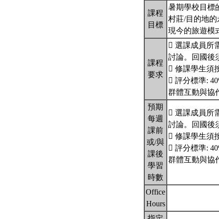
暑期學校目標
課程
村莊/目的地
目標
現今的旅遊模
 選課成員所
討論。回國後
課程
 修課學生
要求
 評分標準:
群體互動與協
預期
 選課成員所
每週
討論。回國後
課前
 修課學生
或/與
 評分標準:
課後
群體互動與協
學習
時數
Office
Hours
指定