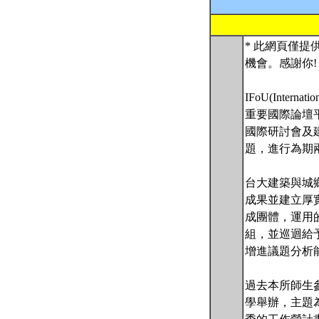
* 此網頁僅提
機會。感謝你!
IFoU(Inter
重要國際論壇
國際研討會及
題，進行為期
台大建築與城
成果並建立厚
成團體，運用
組，並巡迴給
增進議題分析
過去本所師生
學舉辦，主題為M