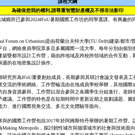
課程大綱
為確保您我的權利,請尊重智慧財產權及不得非法影印
供城鄉所已參與2024IFoU暑期國際工作坊的同學選課。有興趣
national Forum on Urbanism)是由荷蘭台夫特大學(TU Delft)
平台，網絡會員學院眾多且多屬國際一流大學。每年分別由個別
建築暨都市設計工作營，藉由跨地域及跨校跨領域的合作互動，
兩週的在地密集設計操作。
鄉研究所為IFoU重要創始成員，長期參與其研討會論文發表及工
實交流的學術網絡。工作營輪流由在地成員學校舉辦，其他國際
的自身資源參與。工作營以混合參與之各國學生分組進行。老師
予建議。工作營的特色是在短期時間中更新近期之規劃議題、圖
能力、進行國際視角交流、多元文化體驗等面向。
參與的國際工作營包括2017年於阿姆斯特丹舉辦的暑期工作營。
aking Metropolis，探討韌性城市與循環城市的社會與技術面