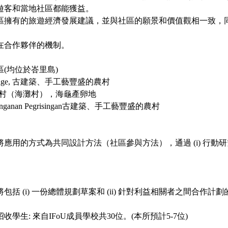
遊客和當地社區都能獲益。
被社區擁有的旅遊經濟發展建議，並與社區的願景和價值觀相一致，
潛在合作夥伴的機制。
(均位於峇里島)
n village, 古建築、手工藝豐盛的農村
ng生態村（海灘村），海龜產卵地
的Tenganan Pegrisingan古建築、手工藝豐盛的農村
應用的方式為共同設計方法（社區參與方法），通過 (i) 行動研究和
包括 (i) 一份總體規劃草案和 (ii) 針對利益相關者之間合作
招收學生: 來自IFoU成員學校共30位。(本所預計5-7位)