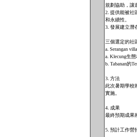
規劃協助，讓
2. 提供能
和永續性。
3. 發展建立
三個選定的社區
a. Seranga
a. Klecu
b. Tabanan
3. 方法
此次暑期學校將
實施。
4. 成果
最終預期成果將
5. 預計工作營