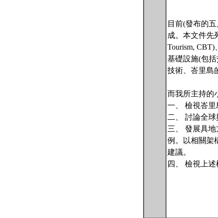
目前(發布的
成。本文件先列舉
Tourism,
基礎設施(包
技術、峇里島
而我所主持的
一、 檢視峇
二、 討論全
三、 發展具
例。以相關架
建議。
四、 檢視上