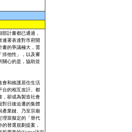
細部計畫都已通過，
者連署表達對市府開
計畫的爭議極大，需
「排他性」，以及審
所關心的是，協助並
』
進會和維護居住生活
平台的相互攻訐。都
畫，卻成為製造社會
面對日後迫遷的集體
與產業鏈、乃至宗廟
定理當擬定的「替代
外的替選規劃提案，