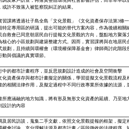
調及家戶訪查，再落實整體環境與社會影響評估，而非草率以低投票
，或許不致落入被監察院糾正的結果。
實習課將透過社子島全島「文化景觀」《文化資產保存法第3條
觀特定專用區的研議，提出可能的替代方案內容，作為後續相關
民自救會已同意朝居民自行提報文化景觀的方向，盤點地方聚落
為核心的小區規劃與建築整建方式。因而，實習課將與在地居民
式規劃，且持續與環權會（環境權保障基金會）律師商討此階段
行動與倡議的真實環節。
與進行中的都市計畫程序，並反思規劃設計造成的社會及空間衝擊
理解文化資產保存與都市計畫擬定的關係，學習提擬文化景觀流程及
市計畫的相關法律作用，及擬定過程中不同行政專業所依據的法源，
市計畫所應涵融的地方知識，將有形及無形文化資產的延續、乃至地
劃設計的內容
野訪調及居民訪談，蒐集二手文獻，依照文化景觀提報的框架，擬定
民及環權會討論，充分理解法源及都市計畫／區段徵收的法律程序，