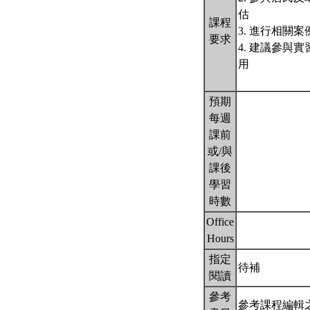
估
課程
3. 進行相
要求
4. 建議參
用
預期
每週
課前
或/與
課後
學習
時數
Office
Hours
指定
待補
閱讀
參考
參考課程編輯