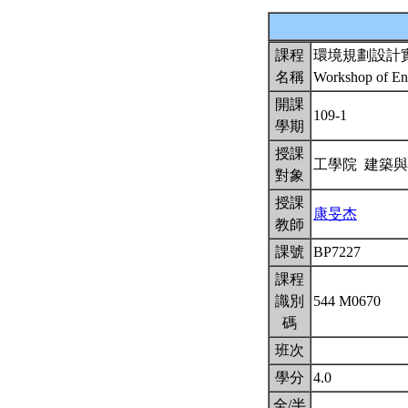
課程
環境規劃設計
名稱
Workshop of En
開課
109-1
學期
授課
工學院 建築
對象
授課
康旻杰
教師
課號
BP7227
課程
識別
544 M0670
碼
班次
學分
4.0
全/半