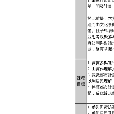
仔細進行田野訪
單一開發計畫
於此前提，本
繼而由文化景
備。社子島居
並思考以聚落
野訪調與對話
題，務實掌握
1. 實質參
2. 由實作
3. 認識都
課程
以利居民理解
目標
4. 轉譯都
構，反應於規
1. 參與田
2. 參與居