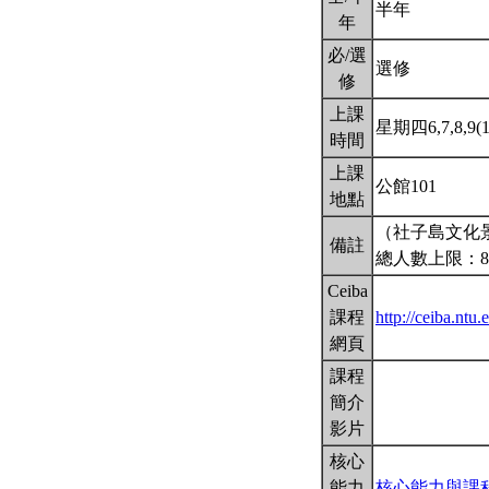
半年
年
必/選
選修
修
上課
星期四6,7,8,9(1
時間
上課
公館101
地點
（社子島文化
備註
總人數上限：
Ceiba
課程
http://ceiba.nt
網頁
課程
簡介
影片
核心
能力
核心能力與課