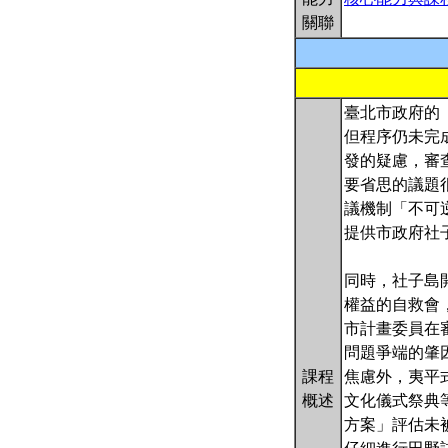
關聯
臺北市政府的
但程序仍未完
發的疑慮，審
要省思的議題
議機制「不可
提供市政府社
同時，社子島
權益的自救會
市計畫委員在
問題爭端的肇
課程
焦慮外，夷平
概述
文化儀式祭典
方案」評估未