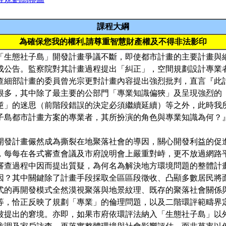
課程大綱
為確保您我的權利,請尊重智慧財產權及不得非法影印
「生態社子島」開發計畫爭議不斷，即使都市計畫的主要計畫與
成公告。監察院對其計畫過程提出「糾正」，空間規劃設計專業
查細部計畫的委員曾光宗更對計畫內容提出強烈批判，直言『此
很多，其中除了最主要的公部門「專業知識偏狹」及呈現強烈的
逆」的迷思（前階段錯誤的決定必須繼續延續）等之外，此時我
子島都市計畫方案的專業者，其所扮演的角色與專業知識為何？
開發計畫儼然成為撕裂在地聚落社會的導因，關心開發利益的促
，每每在各式審查會議及市府說明會上嚴重對峙，更不放過網路
審查過程中因而提出質疑，為何名為解決地方環境問題的整體計
因？其中關鍵除了計畫手段採取全區區段徵收、凸顯多數居民將
式的再開發模式全然漠視聚落與地景紋理、既存的聚落社會關係
等，恰正反映了規劃「專業」的倫理問題，以及二階環評範疇界
被提出的窘境。亦即，如果市府依環評法納入「生態社子島」以