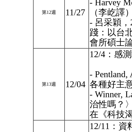
- Harve
11/27
（李屹譯
第12週
- 呂采穎
踐：以台北
會所碩士
12/4：感
- Pentla
12/04
各種好主
第13週
- Winne
治性嗎？
在《科技
12/11：