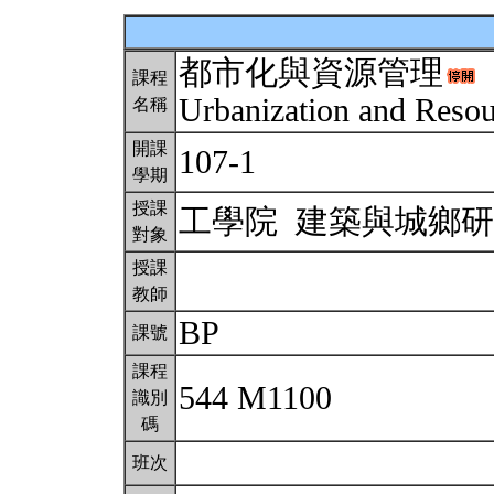
都市化與資源管理
課程
Urbanization and Res
名稱
開課
107-1
學期
授課
工學院 建築與城鄉
對象
授課
教師
BP
課號
課程
544 M1100
識別
碼
班次