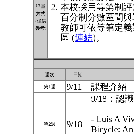
本校採用等第制評
評量
方式
百分制分數區間與
(僅供
教師可依等第定義
參考)
區 (
連結
)。
週次
日期
9/11
課程介紹
第1週
9/18：認
- Luis A Vi
9/18
第2週
Bicycle: An