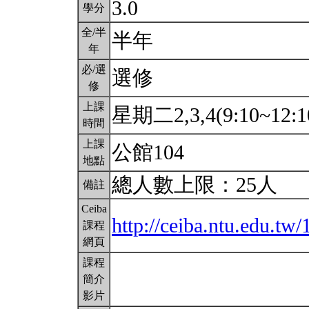
3.0
學分
全/半
半年
年
必/選
選修
修
上課
星期二2,3,4(9:10~12:1
時間
上課
公館104
地點
總人數上限：25人
備註
Ceiba
http://ceiba.ntu.edu.t
課程
網頁
課程
簡介
影片