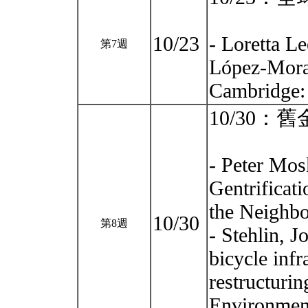
10/23
- Loretta L
第7週
López-Moral
Cambridge: 
10/30：
- Peter Mos
Gentrificati
the Neighbo
10/30
第8週
- Stehlin, J
bicycle infr
restructuri
Environment