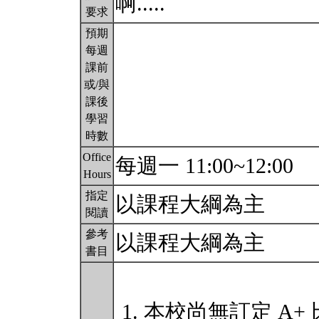
啊.....
要求
預期
每週
課前
或/與
課後
學習
時數
Office
每週一 11:00~12:00
Hours
指定
以課程大綱為主
閱讀
參考
以課程大綱為主
書目
本校尚無訂定 A+