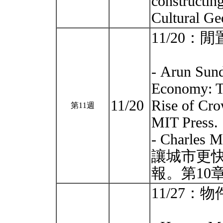
constructing
Cultural Ge
11/20：
- Arun Sund
Economy: T
11/20
Rise of Cr
第11週
MIT Press.
- Charle
讓城市更
報。第10
11/27：