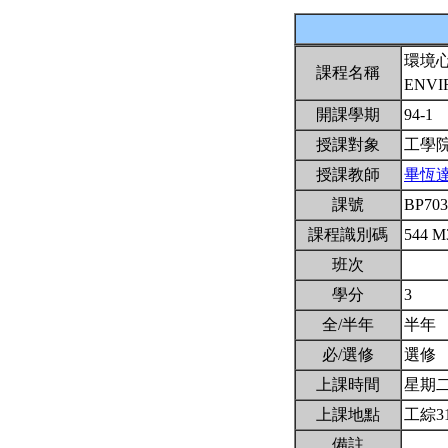
環境
課程名稱
ENVI
開課學期
94-1
授課對象
工學
授課教師
畢恆
課號
BP70
課程識別碼
544 M
班次
學分
3
全/半年
半年
必/選修
選修
上課時間
星期二2,
上課地點
工綜3
備註