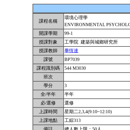
環境心理學
課程名稱
ENVIRONMENTAL PSYCHO
開課學期
99-1
授課對象
工學院 建築與城鄉研究所
授課教師
畢恆達
課號
BP7039
課程識別碼
544 M3030
班次
學分
3
全/半年
半年
必/選修
選修
上課時間
星期二2,3,4(9:10~12:10)
上課地點
工綜313
備註
總人數上限：50人