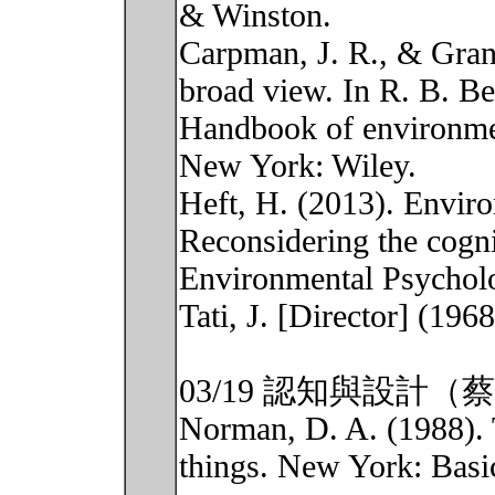
& Winston.
Carpman, J. R., & Gran
broad view. In R. B. B
Handbook of environme
New York: Wiley.
Heft, H. (2013). Enviro
Reconsidering the cogni
Environmental Psycholo
Tati, J. [Director] (19
03/19 認知與設計（
Norman, D. A. (1988).
things. New York