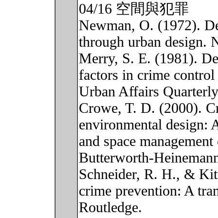
04/16 空間與犯罪
Newman, O. (1972). Def
through urban design. 
Merry, S. E. (1981). De
factors in crime contro
Urban Affairs Quarterly
Crowe, T. D. (2000). C
environmental design: A
and space management c
Butterworth-Heinemann
Schneider, R. H., & Kit
crime prevention: A tra
Routledge.