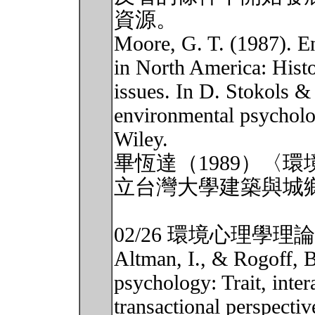
資源。
Moore, G. T. (1987). E
in North America: Hist
issues. In D. Stokols &
environmental psychol
Wiley.
畢恆達（1989）〈
立台灣大學建築與城鄉研
02/26 環境心理學理論
Altman, I., & Rogoff, B
psychology: Trait, inter
transactional perspecti