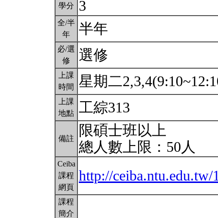
3
學分
全/半
半年
年
必/選
選修
修
上課
星期二2,3,4(9:10~12:1
時間
上課
工綜313
地點
限碩士班以上
備註
總人數上限：50人
Ceiba
http://ceiba.ntu.edu.t
課程
網頁
課程
簡介