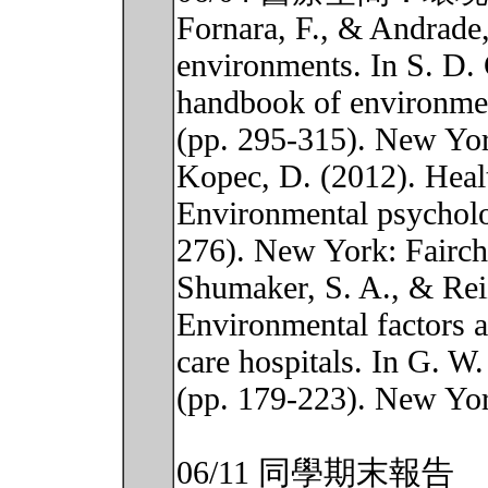
Fornara, F., & Andrade,
environments. In S. D.
handbook of environmen
(pp. 295-315). New Yor
Kopec, D. (2012). Heal
Environmental psycholo
276). New York: Fairch
Shumaker, S. A., & Reiz
Environmental factors af
care hospitals. In G. W
(pp. 179-223). New Yor
06/11 同學期末報告