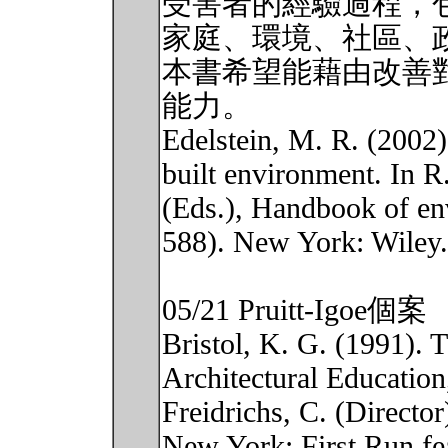
受害者的經驗過程，
家庭、環境、社區、
本書希望能藉由改善
能力。
Edelstein, M. R. (2002)
built environment. In 
(Eds.), Handbook of en
588). New York: Wiley.
05/21 Pruitt-Igoe個案
Bristol, K. G. (1991). 
Architectural Education
Freidrichs, C. (Director
New York: First Run fe