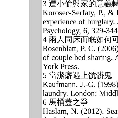
3 遭小偷與家的意義
Korosec-Serfaty, P., & 
experience of burglary.
Psychology, 6, 329-344
4 兩人同床而眠如何
Rosenblatt, P. C. (2006
of couple bed sharing. 
York Press.
5 當潔癖遇上骯髒鬼
Kaufmann, J.-C. (1998).
laundry. London: Middl
6 馬桶蓋之爭
Haslam, N. (2012). Sea