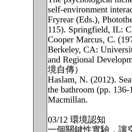
self-environment intera
Fryrear (Eds.), Phototh
115). Springfield, 
Cooper Marcus, C. (197
Berkeley, CA: Universit
and Regional Develop
境自傳）
Haslam, N. (2012). Sea
the bathroom (pp. 136-
Macmillan.
03/12 環境認知
一個關鍵性實驗，讓