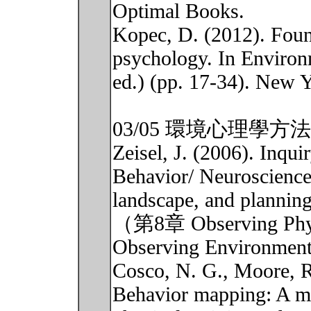
Optimal Books.
Kopec, D. (2012). Foun
psychology. In Environ
ed.) (pp. 17-34). New Y
03/05 環境心理學方法
Zeisel, J. (2006). Inqu
Behavior/ Neuroscience i
landscape, and planning
（第8章 Observing Ph
Observing Environme
Cosco, N. G., Moore, R
Behavior mapping: A me