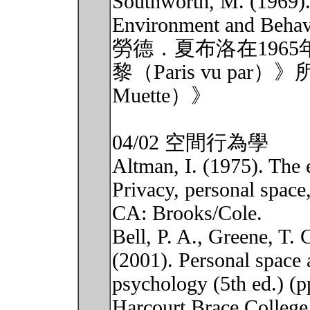
Southworth, M. (1969). 
Environment and Behavi
勞德．夏布洛在1965
黎（Paris vu pa
Muette）》
04/02 空間行為學
Altman, I. (1975). The 
Privacy, personal space
CA: Brooks/Cole.
Bell, P. A., Greene, T. 
(2001). Personal space a
psychology (5th ed.) (p
Harcourt Brace College