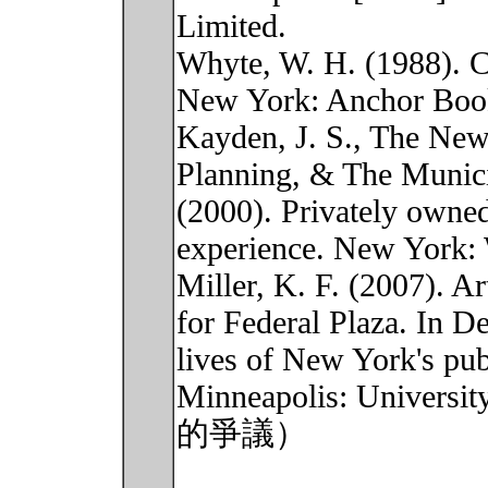
Limited.
Whyte, W. H. (1988). Ci
New York: Anchor Boo
Kayden, J. S., The New
Planning, & The Munici
(2000). Privately owne
experience. New York: 
Miller, K. F. (2007). A
for Federal Plaza. In De
lives of New York's pub
Minneapolis: Univers
的爭議）