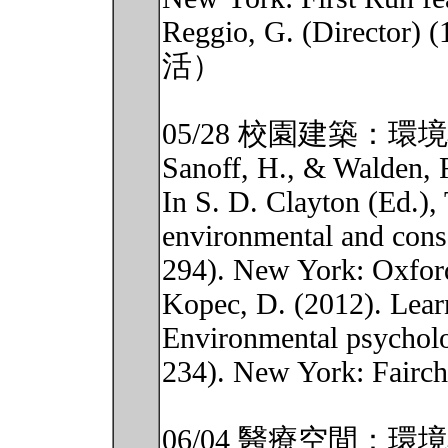
Reggio, G. (Director
活）
05/28 校園建築：
Sanoff, H., & Walden, 
In S. D. Clayton (Ed.)
environmental and cons
294). New York: Oxford
Kopec, D. (2012). Lear
Environmental psycholo
234). New York: Fairch
06/04 醫療空間：