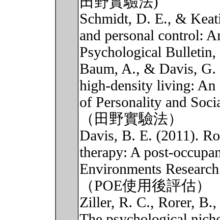
田野實驗法)
Schmidt, D. E., & Keat
and personal control: An
Psychological Bulletin,
Baum, A., & Davis, G. E
high-density living: An 
of Personality and Soci
（田野實驗法）
Davis, B. E. (2011). Ro
therapy: A post-occupan
Environments Research 
（POE使用後評估）
Ziller, R. C., Rorer, B
The psychological nich