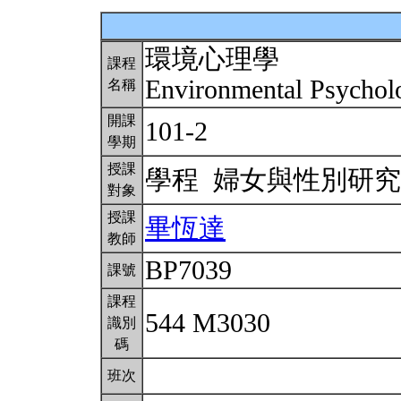
環境心理學
課程
Environmental Psycho
名稱
開課
101-2
學期
授課
學程 婦女與性別研
對象
授課
畢恆達
教師
BP7039
課號
課程
544 M3030
識別
碼
班次