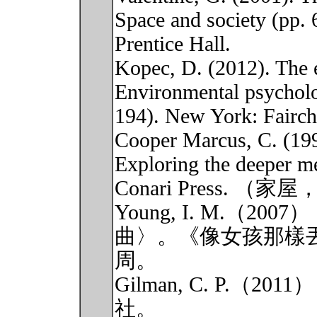
Space and society (pp.
Prentice Hall.
Kopec, D. (2012). The 
Environmental psycholo
194). New York: Fairch
Cooper Marcus, C. (1995
Exploring the deeper m
Conari Press. 
Young, I. M.（
曲〉。《像女孩那樣丟球
周。
Gilman, C. P.
社。