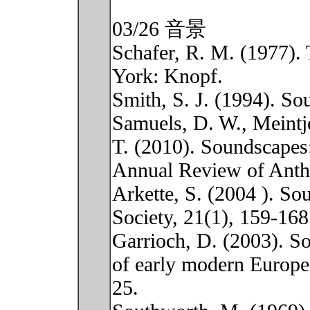
03/26 音景
Schafer, R. M. (1977).
York: Knopf.
Smith, S. J. (1994). So
Samuels, D. W., Meintj
T. (2010). Soundscapes
Annual Review of Anth
Arkette, S. (2004 ). So
Society, 21(1), 159-168
Garrioch, D. (2003). So
of early modern Europe
25.