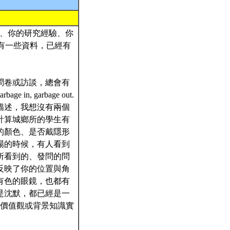
己、你的研究經驗、你
來有一些資料，已經有
問卷或訪談，總會有
garbage out.
描述，我想沒有兩個
計算城鄉所的學生有
的顏色、是否戴隱形
場的時候，有人看到
所看到的、發問的問
反映了你的位置與角
有色的眼鏡，也都有
是沈默，都已經是一
的價值觀或背景知識實