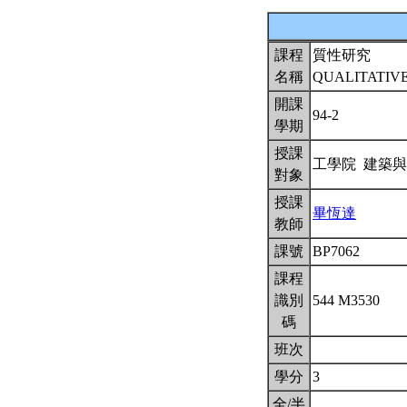
課程
質性研究
名稱
QUALITATIV
開課
94-2
學期
授課
工學院 建築
對象
授課
畢恆達
教師
課號
BP7062
課程
識別
544 M3530
碼
班次
學分
3
全/半