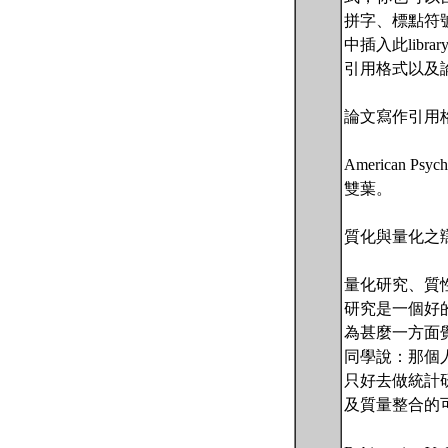
拼字、標點符號、
中插入此lib
引用格式以及
論文寫作引用
American 
雙葉。
質化與量化之
量化研究、質
研究是一個好
為甚麼一方面
同學說：那個
只好去做統計
及質量整合的