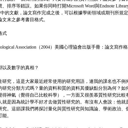
排序等錯誤。如果你同時打開Microsoft Word與Endnote Lib
rary中的文獻，論文寫作完成之後，可以根據學術領域或期刊所規
論文末之參考書目格式。
格式
Psychological Association（2004）美國心理協會出版手冊：
辯以及數字的真相？
性研究，這是大家最近經常使用的研究用語，連我的課名也不例
的研究分類方式嗎？量的資料和質的資料其優缺點分別為何？如
覺得神氣（覺得自己比較科學），一方面又很羨慕質性研究比較
人就是因為統計學不好才去做質性研究的。有沒有人會說：他就
研究。這節課我們將探討量化與質性研究與知識論、學術政治、
可能。