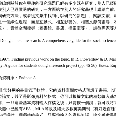
你瞭解關於你有興趣的研究議題已經有多少既有研究，別人已經
複別人已經做過的研究，一方面站在別人的研究基礎上繼續向前
與研究方法，或者從文獻中找到可以研究的新題目。閱讀文獻、
是一個線性過程，而是互動式、相互影響的。相關文獻何處尋，
擎）、實體空間搜尋（圖書館、書店、檔案室等）、請教專家等
 Doing a literature search: A comprehensive guide for the social scien
1997). Finding previous work on the topic. In R. Flowerdew & D. Mart
: A guide for students doing a research project (pp. 46-56). Essex, E
料庫：Endnote 8
是一個非常好用的書目管理軟體，它的資料庫欄位格式預設了書籍、
位論文，甚至是影像資料的格式，你可以根據文獻的種類輸入基
庫。一旦這些基本資料輸入存檔之後，只需按一個鍵，就可以將
軟體中已經有APA，MLA等以及絕大多數英美期刊（有好幾百
自行設計一個獨特的格式。只要你輸入的資料無誤，論文參考書