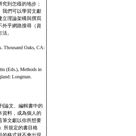
研究到怎樣的地步；
。我們可以學習文獻
建立理論架構與撰寫
不外乎網路搜尋（資
方法。
ces. Thousand Oaks, CA:
in (Eds.), Methods in
ngland: Longman.
期刊論文、編輯書中的
本資料，成為個人的
這筆文獻以你所想要
種）所規定的書目格
目的格式就不會出現