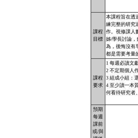
本課程旨在透
練完整的研究
課程
作。視修課人
目標
姊/學長討論
為，後悔沒有
都是需要考量
1 每週必讀文
2 不定期個
課程
3 組成小組
要求
4 至少讀一
何看待研究者
預期
每週
課前
或/與