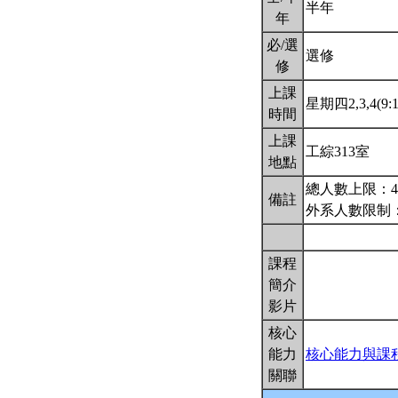
半年
年
必/選
選修
修
上課
星期四2,3,4(9:1
時間
上課
工綜313室
地點
總人數上限：4
備註
外系人數限制：
課程
簡介
影片
核心
能力
核心能力與課
關聯