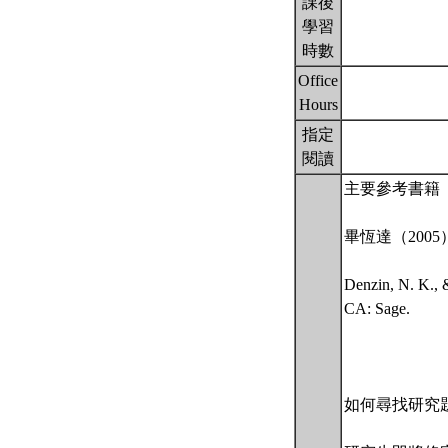
課後
學習
時數
Office
Hours
指定
閱讀
主要參考書籍
畢恆達（200
Denzin, N. K., &
CA: Sage.
如何尋找研究