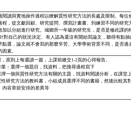
過閱讀與實地操作過程以瞭解質性研究方法的長處及限制。每位
過程，從文獻回顧、研究提問、撰寫計畫書、到練習不同的研究
數加以分組進行研究。城鄉所一年級的研究生，是否是修此課的
，針對自己的狀況決定。有人認為還沒有開始寫論文，聽得有點抽
早點選，論文就不會寫的那麼辛苦。大學學術背景不同，是否過
的因素。
獻，原則上每週讀一篇，上課前繳交1-2頁的心得報告。
人作業：選擇一個題目，找資料，把搜尋過程寫下
：選擇一個與質性研究方法有關的主題，找資料閱讀分析，在課堂
本質性研究方法的教科書，小組成員選擇不同的書籍，然後比較其
、內容章節安排的差異等