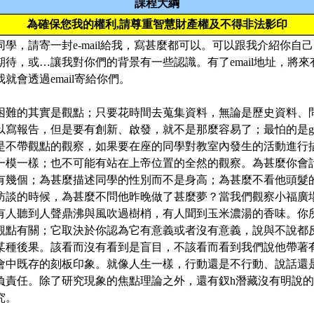
課程大綱
為確保您我的權利,請尊重智慧財產權及不得非法影印
學，請寄一封e-mail給我，寫甚麼都可以。可以跟我介紹你自
期待，或…讓我對你們的背景有一些認識。有了email地址，將
就會透過email寄給你們。
困難的其實是觀點；只要花時間去蒐集資料，無論是歷史資料、
報告，但是要有創新、啟發，就不是那麼容易了；最怕的是garbage in, 
是不帶觀點的觀察，如果要在座的同學對教室內發生的活動進行
一模一樣；也不可能有站在上帝位置的全然的觀察。為甚麼你會
有幾個；為甚麼描述同學的性別而不是身高；為甚麼不看他頭髮
訪談的時候，為甚麼不問他昨晚做了甚麼夢？當我們觀察小福廣
有人聽到人聲鼎沸與風吹過樹梢，有人聞到玉米濃湯的香味。你
觀點有關；它取決於你認為它有意義或者沒有意義，說與不說都
某種後果。該看而沒有看到是盲目，不該看而看到我們說他帶著
會中既存的刻板印象。就像人生一樣，行動還是不行動、說話還
負責任。除了研究現象的焦點理論之外，還有釵h潛藏沒有明說
究。