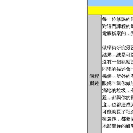
每一位修課的同
對這門課程的
電腦檔案的，我
做學術研究最
結果，總是可以寫
沒有一個觀察
同學的描述會
課程
幾個，所外的
概述
眼鏡？當你做
滿地的垃圾，
題，都與你的
度，也都造成
可能助長了社
種選擇，都要
地影響你的研