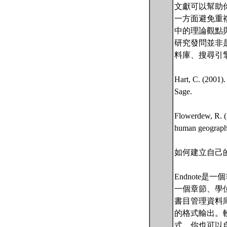
文獻可以幫助
一方面避免重
中的理論觀點
研究發問並非
料庫、搜尋引
Hart, C. (2001).
Sage.
Flowerdew, R. (
human geography
如何建立自己的資
Endnote
一個章節、學
書目管理資料
的格式輸出。
式，你也可以