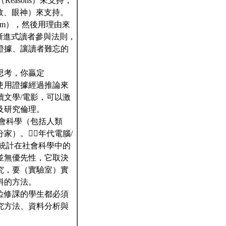
easons）來支持，
、音效、眼神）來支持。
laim），然後用理由來
一個漸進式讀者參與法則，
證據、讓讀者難忘的
思考，你贏定
使用證據經過推論來
文學/電影，可以激
及研究倫理。
會科學（包括人類
家）。六⃝年代電腦/
統計在社會科學中的
並無優先性，它取決
究，要（實驗室）實
料的方法。
位修課的學生都必須
究方法、資料分析與