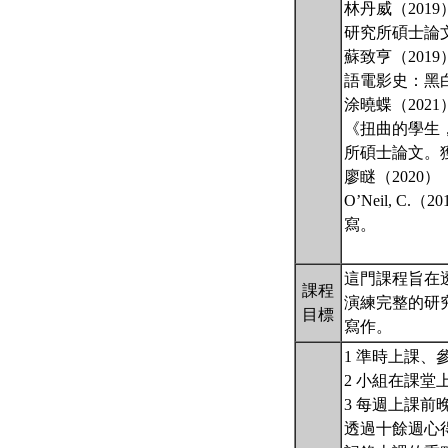
林丹威（20
研究所碩士論
蘇致亨（201
語電影史：黑
涂曉蝶（202
《扭曲的學生，
所碩士論文。獲
廖瞇（2020
O’Neil,
寫。
這門課程旨在
課程
演練完整的研
目標
寫作。
1 準時上課、
2 小組在課堂
3 每週上課
透過十餘週心