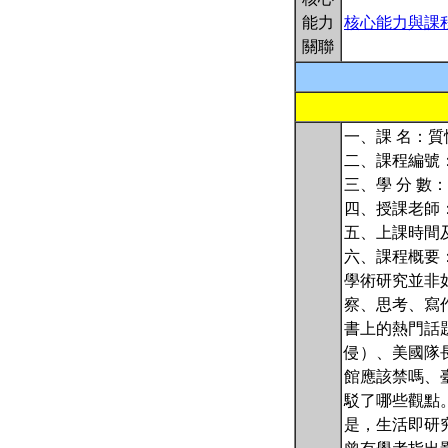
能力
核心能力與課
關聯
一、課 名：
二、課程編號：5
三、學 分 數：
四、授課老師：畢恆
五、上課時間及地
六、課程概要
學術研究並非
察、思考、寫
書上的熱門話
侵）、美國隊
館應該禁嗎、
駁了哪些觀點
是，生活即研