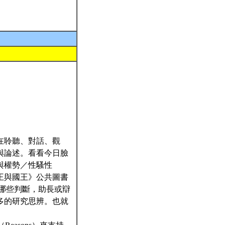
在聆聽、對話、觀
與論述。看看今日臉
與權勢／性騷性
王與國王》公共圖書
哪些判斷，助長或辯
多的研究思辨。也就