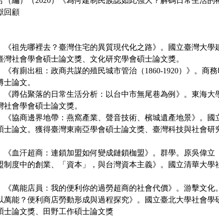
芳（編）（2020）《為何建制民族誌如此強大？解碼日常生活的
獻回顧
16）《祖先哪裡去？臺灣住宅的異質現代化之路》。國立臺灣大學
臺灣社會學會碩士論文獎、文化研究學會碩士論文獎。
8）《有廁出租：政商共謀的殖民城市管治（1860-1920）》。
博士論文。
03）《蹲佔聚落的日常生活分析：以台中市無尾巷為例》。東海大
灣社會學會碩士論文獎。
18）《協商邊界地帶：燕窩產業、聲音技術、檳城遺產地景》。國
碩士論文。獲得臺灣東南亞學會碩士論文獎、臺灣科技與社會研
9）《血汗超商：連鎖加盟如何變成鏈鎖枷盟》。群學。原吳偉立（
盟制度中的創業、「資本」，與台灣資本主義》。國立清華大學
1）《萬能店員：我的便利你的過勞超商的社會代價》。游擊文化。
以萬能？便利商店勞動形成與過程探究》。國立臺北大學社會學
碩士論文獎、田野工作碩士論文獎