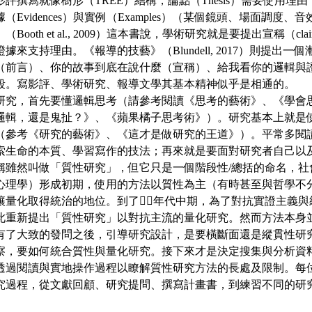
評撰寫就像樹形（TREE）結構，論點（Thesis）需要使用理由（R
（Evidences）與實例（Examples）（某個鏡頭、場面調度
Booth et al., 2009）這本書說，學術研究就是要提出宣稱（c
據來支持理由。《報導的技藝》（Blundell, 2017）則提出
（前言）、你的故事到底在說什麼（宣稱）、給我看你的邏輯與
段。寫影評、學術研究、報導文學其基本精神似乎是相通的。
研究，首先要懂邏輯思考（請參考閱讀《思考的藝術》、《學會
邏輯，還是鬼扯？》、《蘋果橘子思考術》）。研究基本上就是
（參考《研究的藝術》、《這才是做研究的王道》）。平常多閱讀
索生命的本質、學習寫作的技法；再來就是要面對研究者自己以
稱雖然叫做「質性研究」，但它只是一個階段性/總括的命名，社
心理學）形成初期，使用的方法以質性為主（有時甚至與哲學不分
讓量化取得統治的地位。到了八⃝年代中期，為了對抗實證主義與
此重新提出「質性研究」以對抗主流的量化研究。然而方法本身
有了大致的發問之後，引導研究設計，是要橫斷面還是縱貫性研
察，要如何統合質性與量化研究。接下來才是決定搜集與分析資
透過閱讀與實地操作過程以瞭解質性研究方法的長處及限制。每
究過程，從文獻回顧、研究提問、撰寫計畫書，到練習不同的研