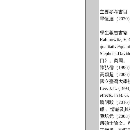
主要參考書目
畢恆達（202
學生報告書籍
Rabinowitz, V. C
qualitative/quan
Stephens-
目》。商周。
陳弘儒（19
高穎超（200
國立臺灣大學
Lee, J. L. (1993)
effects. In B. G
魏明毅（201
船 、情感及
蔡培元（20
所碩士論文。