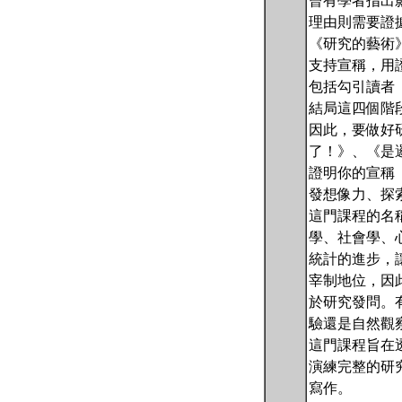
曾有學者指出影
理由則需要證據
《研究的藝術》（
支持宣稱，用證
包括勾引讀者
結局這四個階
因此，要做好
了！》、《是
證明你的宣稱
發想像力、探
這門課程的名
學、社會學、
統計的進步，
宰制地位，因
於研究發問。
驗還是自然觀
這門課程旨在
演練完整的研
寫作。