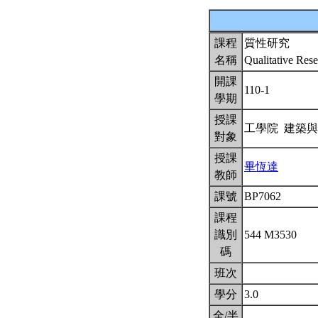
課程
質性研究
名稱
Qualitative Res
開課
110-1
學期
授課
工學院 建築
對象
授課
畢恆達
教師
課號
BP7062
課程
識別
544 M3530
碼
班次
學分
3.0
全/半