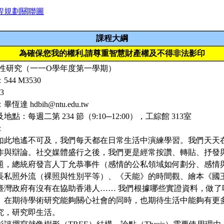
程規劃關聯圖
課程大綱
為確保您我的權利,請尊重智慧財產權及不得非法影印
質性研究（一一O學年度第一學期）
44 M3530
3
達 hdbih@ntu.edu.tw
點：每週二第 234 節（9:10─12:00），工綜館 313室
：
如此地遙不可及，我們每天都在日常生活中演練學習。我們天天
作與辯論。社交媒體盛行之後，我們更是經常按讚、轉貼、抒發
題，總統府發言人丁允恭事件（感情的公私領域如何劃分、感情
長私照外流（裸照與性別平等）、《天能》的時間觀、繪本《國
臺灣政府有沒有在協助香港人…… 我們根據哪些實證資料，做了
。在期待學術研究能夠關心社會的同時，也期待生活中能夠有更
究，研究即生活。