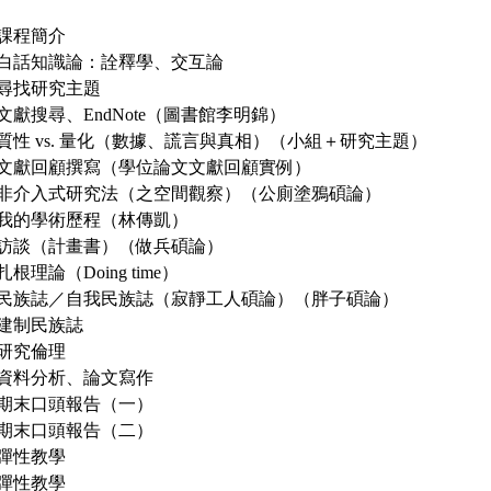
28 課程簡介
0/05 白話知識論：詮釋學、交互論
12 尋找研究主題
/19 文獻搜尋、EndNote（圖書館李明錦）
0/26 質性 vs. 量化（數據、謊言與真相）（小組＋研究主題）
1/02 文獻回顧撰寫（學位論文文獻回顧實例）
1/09 非介入式研究法（之空間觀察）（公廁塗鴉碩論）
/16 我的學術歷程（林傳凱）
1/23 訪談（計畫書）（做兵碩論）
0 扎根理論（Doing time）
2/07 民族誌／自我民族誌（寂靜工人碩論）（胖子碩論）
14 建制民族誌
21 研究倫理
/28 資料分析、論文寫作
/04 期末口頭報告（一）
/11 期末口頭報告（二）
18 彈性教學
25 彈性教學