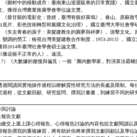
19）《鄉村中的移動成市：臺南東山巡迴販車的日常實踐》。國立
文。獲得台灣農業推廣學會學位論文獎。
9）《毋甘願的電影史：曾經，臺灣有個好萊塢》。春山。原蘇致亨
白底片、彩色技術轉型和黨國文化治理》。國立臺灣大學社會學
1）《失去青春的孩子：美髮建教生的圓夢與碎夢》。游擊文化。原
變調的勞工：檢視台灣美髮建教合作制度，1953-2013》。國
得2014年臺灣社會學會碩士論文獎。
）《滌這個不正常的人》。遠流。
 C.（2017）《大數據的傲慢與偏見：一個「圈內數學家」對演算法
透過閱讀與實地操作過程以瞭解質性研究方法的長處及限制。每
究過程，從文獻回顧、研究提問、撰寫計畫書，到練習不同的研
參與討論
上報告文獻
前晚繳交上週上課心得報告。心得報告討論的內容包括文獻閱讀以
得報告撰寫的重複練習，將有助於你將來撰寫文獻回顧以及學位