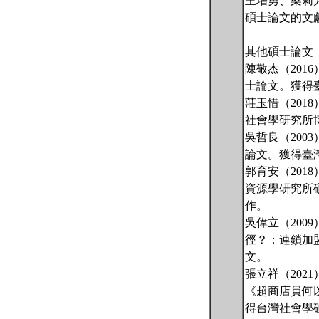
王增勇、梁莉
碩士論文的文
其他碩士論文
陳敬杰（20
士論文。獲得
莊玉惜（201
社會學研究所
吳哲良（20
論文。獲得臺
郭育安（20
資源學研究所
作。
吳偉立（200
徑？：連鎖加
文。
張立祥（202
《超商店員何
得台灣社會學