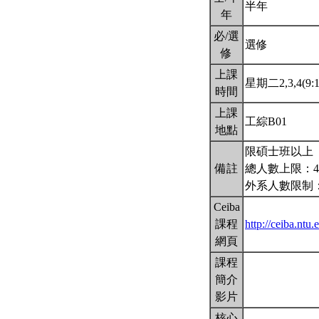
半年
年
必/選
選修
修
上課
星期二2,3,4(9:1
時間
上課
工綜B01
地點
限碩士班以上
備註
總人數上限：4
外系人數限制
Ceiba
課程
http://ceiba.nt
網頁
課程
簡介
影片
核心