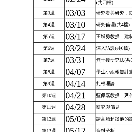
(共四檔)
03/03
第3週
研究者與研究，或
03/10
第4週
研究倫理(共4檔)
03/17
第5週
王增勇教授：建制民族誌（
03/24
第6週
深入訪談(共6檔)
03/31
第7週
無干擾研究法(共
04/07
第8週
學生小組報告計
04/14
第9週
扎根理論
04/21
第10週
藍佩嘉教授：延
04/28
第11週
研究與偏見
05/05
第12週
請高穎超談他的
05/12
第13週
資料分析