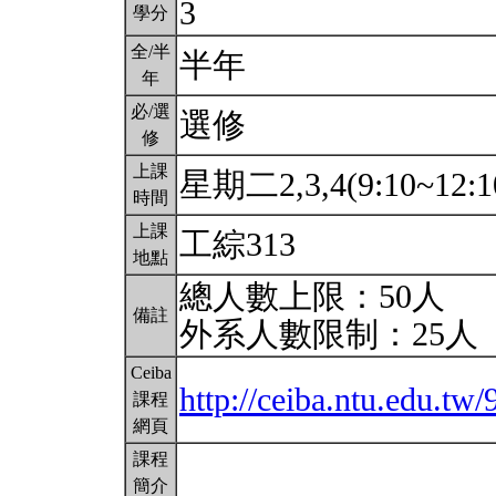
3
學分
全/半
半年
年
必/選
選修
修
上課
星期二2,3,4(9:10~12:1
時間
上課
工綜313
地點
總人數上限：50人
備註
外系人數限制：25人
Ceiba
http://ceiba.ntu.edu.tw/
課程
網頁
課程
簡介