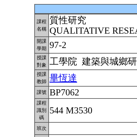
質性研究
課程
QUALITATIVE RES
名稱
開課
97-2
學期
授課
工學院 建築與城鄉
對象
授課
畢恆達
教師
BP7062
課號
課程
544 M3530
識別
碼
班次