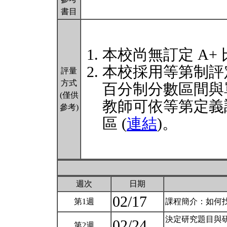
書目
本校尚無訂定 A+
本校採用等第制評
評量
方式
百分制分數區間與
(僅供
教師可依等第定義
參考)
區 (
連結
)。
週次
日期
02/17
第1週
課程簡介：如何找資
決定研究題目與
02/24
第2週