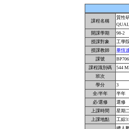
質性
課程名稱
QUAL
開課學期
98-2
授課對象
工學
授課教師
畢恆
課號
BP70
課程識別碼
544 M
班次
學分
3
全/半年
半年
必/選修
選修
上課時間
星期二2,
上課地點
工綜3
總人數