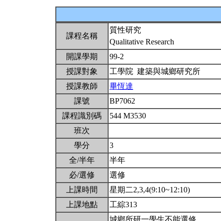
質性研究
課程名稱
Qualitative Research
開課學期
99-2
授課對象
工學院 建築與城鄉研究所
授課教師
畢恆達
課號
BP7062
課程識別碼
544 M3530
班次
學分
3
全/半年
半年
必/選修
選修
上課時間
星期二2,3,4(9:10~12:10)
上課地點
工綜313
城鄉所研一學生不能選修