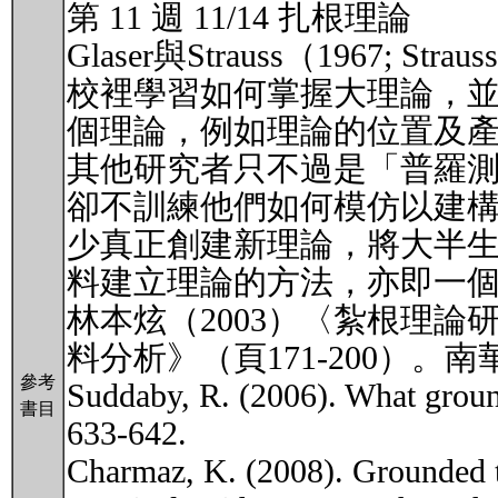
第 11 週 11/14 扎根理論
Glaser與Strauss（1967; 
校裡學習如何掌握大理論，
個理論，例如理論的位置及
其他研究者只不過是「普羅
卻不訓練他們如何模仿以建
少真正創建新理論，將大半
料建立理論的方法，亦即一
林本炫（2003）〈紮根理
料分析》（頁171-200）。
參考
Suddaby, R. (2006). What groun
書目
633-642.
Charmaz, K. (2008). Grounded th