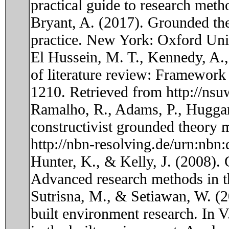
practical guide to research meth
Bryant, A. (2017). Grounded th
practice. New York: Oxford Univ
El Hussein, M. T., Kennedy, A.
of literature review: Framework 
1210. Retrieved from http://nsu
Ramalho, R., Adams, P., Huggard
constructivist grounded theory 
http://nbn-resolving.de/urn:nbn
Hunter, K., & Kelly, J. (2008).
Advanced research methods in th
Sutrisna, M., & Setiawan, W. (2
built environment research. In