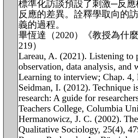
標準化訪談預設了刺激─反應
反應的差異。詮釋學取向的
義的過程。
畢恆達（2020）《教授為什麼
219）
Lareau, A. (2021). Listening to p
observation, data analysis, and 
Learning to interview; Chap. 4,
Seidman, I. (2012). Technique isn
research: A guide for researchers
Teachers College, Col
Hermanowicz, J. C. (2002). The g
Qualitative Sociology, 25(4), 4