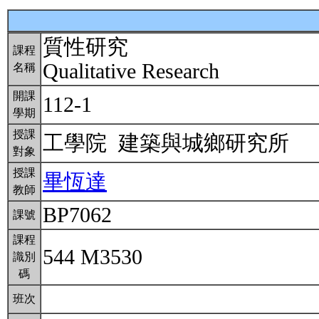
質性研究
課程
Qualitative Research
名稱
開課
112-1
學期
授課
工學院 建築與城鄉研究所
對象
授課
畢恆達
教師
BP7062
課號
課程
544 M3530
識別
碼
班次