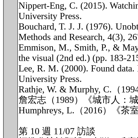
Nippert-Eng, C. (2015). Watchin
University Press.
Bouchard, T. J. J. (1976). Unob
Methods and Research, 4(3), 26
Emmison, M., Smith, P., & Mayal
the visual (2nd ed.) (pp. 183-21
Lee, R. M. (2000). Found data. 
University Press.
Rathje, W. & Murphy,
詹宏志（1989）《城市人
Humphreys, L.（2016
第 10 週 11/07 訪談