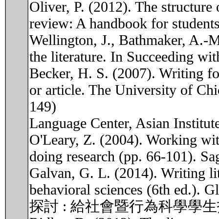
Oliver, P. (2012). The structure 
review: A handbook for students
Wellington, J., Bathmaker, A.-M
the literature. In Succeeding wi
Becker, H. S. (2007). Writing for
or article. The University of Chi
149)
Language Center, Asian Institute
O'Leary, Z. (2004). Working with
doing research (pp. 66-101). Sa
Galvan, G. L. (2014). Writing li
behavioral sciences (6th
探討 : 給社會暨行為科學學