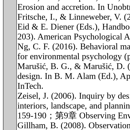
Erosion and accretion. In Unobtr
Fritsche, I., & Linneweber, V. 
Eid & E. Diener (Eds.), Handb
203). American Psychological A
Ng, C. F. (2016). Behavioral ma
for environmental psychology (p
Marušić, B. G., & Marušić, D. 
design. In B. M. Alam (Ed.), Ap
InTech.
Zeisel, J. (2006). Inquiry by de
interiors, landscape, and pla
159-190；第9章 Observing Env
Gillham, B. (2008). Observation