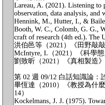
Lareau, A. (2021). Listening to p
observation, data analysis, and w
Hennink, M., Hutter, I., & Baile
Booth, W. C., Colomb, G. G., Wi
craft of research (4th ed.). The
洪伯邑等（2021）《田野
McIntyre, I.（2021
劉致昕（2021）《真相製造
第 02 週 09/12 白話知識
畢恆達（2010）《教授為什
14）
Kockelmans, J. J. (1975). Towar