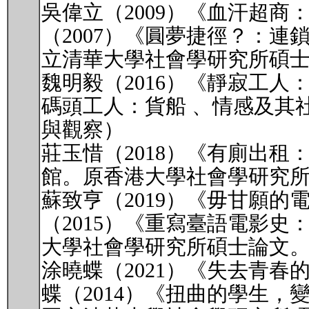
吳偉立（2009）《血汗超
（2007）《圓夢捷徑？：
立清華大學社會學研究所碩
魏明毅（2016）《靜寂工人
碼頭工人：貨船 、情感及其
與觀察）
莊玉惜（2018）《有廁出租：
館。原香港大學社會學研究
蘇致亨（2019）《毋甘願
（2015）《重寫臺語電影
大學社會學研究所碩士論文
涂曉蝶（2021）《失去青
蝶（2014）《扭曲的學生，變