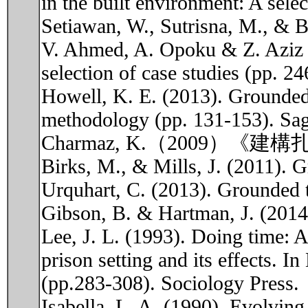
in the built environment: A sele
Setiawan, W., Sutrisna, M., & Ba
V. Ahmed, A. Opoku & Z. Aziz (
selection of case studies (pp. 2
Howell, K. E. (2013). Grounded 
methodology (pp. 131-153). Sag
Charmaz, K.（2009）
Birks, M., & Mills, J. (2011). G
Urquhart, C. (2013). Grounded th
Gibson, B. & Hartman, J. (2014
Lee, J. L. (1993). Doing time: A
prison setting and its effects. 
(pp.283-308). Sociology Press.
Isabella, L. A. (1990). Evolvin