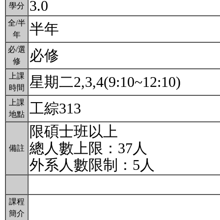
3.0
學分
全/半
半年
年
必/選
必修
修
上課
星期二2,3,4(9:10~12:10)
時間
上課
工綜313
地點
限碩士班以上
總人數上限：37人
備註
外系人數限制：5人
課程
簡介