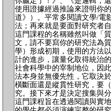
你贏定了！》、《是邏輯，
使用證據經過推論來證明你
道》）。平常多閱讀文學/電
法；再來就是要面對研究者
這門課程的名稱雖然叫做「質
文，請不要寫你的研究法為
學）形成初期，使用的方法以
計的進步，讓量化取得統治的
社會科學中的宰制地位，因
法本身並無優先性，它取決
橫斷面還是縱貫性研究，要
究。接下來才是決定搜集與
這門課程旨在透過閱讀與實
的學生都必須演練完整的研