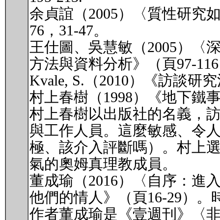
余貞誼（2005）〈質性研
76，31-47。
王仕圖、吳慧敏（2005）
方法與資料分析》（頁97-1
Kvale, S.（2010）《訪
村上春樹（1998）《地下鐵
村上春樹以出版社的名義，
與工作人員。這麼敏感、令
極、該介入評斷嗎）。村上
氣的奧姆真理教成員。
董成瑜（2016）〈自序：
他們的情人》（頁16-29）
作者董成瑜是《壹週刊》〈