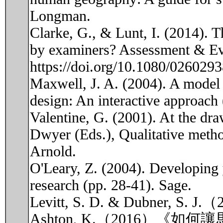
Longman.
Clarke, G., & Lunt, I. (2014). Th
by examiners? Assessment & Eva
https://doi.org/10.1080/026029
Maxwell, J. A. (2004). A model f
design: An interactive approach 
Valentine, G. (2001). At the dr
Dwyer (Eds.), Qualitative metho
Arnold.
O'Leary, Z. (2004). Developing 
research (pp. 28-41). Sage.
Levitt, S. D. & Dubn
Ashton, K.（2016