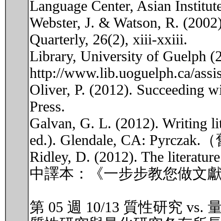
Language Center, Asian Institute
Webster, J. & Watson, R. (2002).
Quarterly, 26(2), xiii-xxiii.
Library, University of Guelph (2
http://www.lib.uoguelph.ca/assi
Oliver, P. (2012). Succeeding w
Press.
Galvan, G. L. (2012). Writing li
ed.). Glendale, CA
Ridley, D. (2012). The literat
中譯本：《一步步教您做文
第 05 週 10/13 質性研究 vs