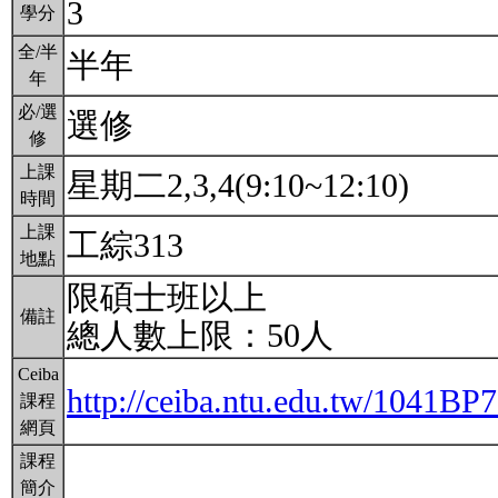
3
學分
全/半
半年
年
必/選
選修
修
上課
星期二2,3,4(9:10~12:10)
時間
上課
工綜313
地點
限碩士班以上
備註
總人數上限：50人
Ceiba
http://ceiba.ntu.edu.tw/1041BP
課程
網頁
課程
簡介