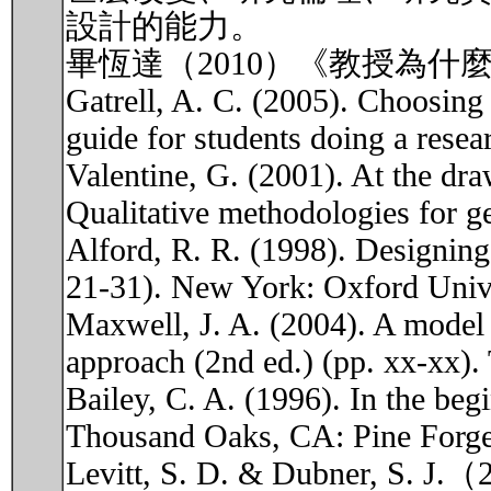
設計的能力。
畢恆達（2010）《教授為什麼
Gatrell, A. C. (2005). Choosin
guide for students doing a rese
Valentine, G. (2001). At the dr
Qualitative methodologies for g
Alford, R. R. (1998). Designing 
21-31). New York: Oxford Unive
Maxwell, J. A. (2004). A model f
approach (2nd ed.) (pp. xx-xx)
Bailey, C. A. (1996). In the begi
Thousand Oaks, CA: Pine Forge
Levitt, S. D. & Du