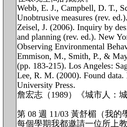
Webb, E. J., Campbell, D. T., Sc
Unobtrusive measures (rev. ed.
Zeisel, J. (2006). Inquiry by de
and planning (rev. ed.). Ne
Observing Environmental Be
Emmison, M., Smith, P., & Mayal
(pp. 183-215). Los Angeles: Sag
Lee, R. M. (2000). Found data. 
University Press.
詹宏志（1989）《城市人
第 08 週 11/03 黃舒楣（
每個學期我都邀請一位所上教