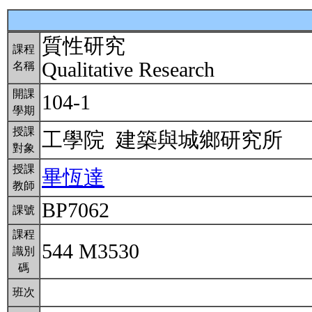
質性研究
課程
Qualitative Research
名稱
開課
104-1
學期
授課
工學院 建築與城鄉研究所
對象
授課
畢恆達
教師
BP7062
課號
課程
544 M3530
識別
碼
班次