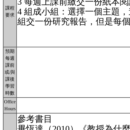
3 每週上課前繳交一份紙本
課程
4 組成小組：選擇一個主題
要求
組交一份研究報告，但是每
預期
每週
課前
或/與
課後
學習
時數
Office
Hours
參考書目
畢恆達（2010）《教授為什