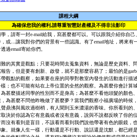
課程大綱
為確保您我的權利,請尊重智慧財產權及不得非法影印
學，請寄一封e-mail給我，寫甚麼都可以。可以跟我介紹你自
，或…讓我對你們的背景有一些認識。有了email地址，將來有
過email寄給你們。
困難的其實是觀點；只要花時間去蒐集資料，無論是歷史資料、
，但是要有創新、啟發，就不是那麼容易了；最怕的是garbage in, g
不帶觀點的觀察，如果要在座的同學對教室內發生的活動進行描
一樣；也不可能有站在上帝位置的全然的觀察。為甚麼你會計算
；為甚麼描述同學的性別而不是身高；為甚麼不看他頭髮的顏色
候，為甚麼不問他昨晚做了甚麼夢？當我們觀察小福廣場的時候
人聲鼎沸與風吹過樹梢，有人聞到玉米濃湯的香味。你所看到的
它取決於你認為它有意義或者沒有意義，說與不說都反映了你的
看而沒有看到是盲目，不該看而看到我們說他帶著有色的眼鏡，
印象。就像人生一樣，行動還是不行動、說話還是沈默，都已經