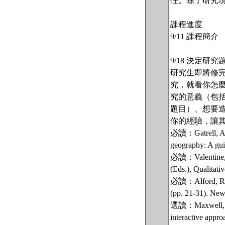
任。除了研究
課程進度
9/11 課程簡介
9/18 決定研
研究生即將修
究，就看你怎
究的意義（包
題目）、想要
你的經驗，讓
必讀：Gatrell, A. 
geography: A gui
必讀：Valentine, G
(Eds.), Qualitati
必讀：Alford, R. R.
(pp. 21-31). New
選讀：Maxwell, J. A
interactive appr