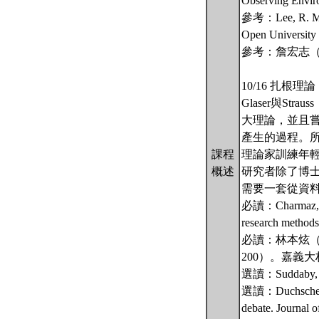
Observing Envi
參考：Lee, R. M. (2
Open University 
參考：詹宏志（
10/16 扎
Glaser與Str
大理論，並且
產生的過程。
課程
理論家訓練年
概述
研究者除了博
需要一套從資
必讀：Charmaz, K. (
research methods
必讀：林本炫（
200）。嘉義
選讀：Suddaby, R. 
選讀：Duchscher, J.
debate. Journal 