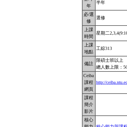
半年
年
必/選
選修
修
上課
星期二2,3,4(9:10
時間
上課
工綜313
地點
限碩士班以上
備註
總人數上限：5
Ceiba
課程
http://ceiba.ntu
網頁
課程
簡介
影片
核心
能力
核心能力與課