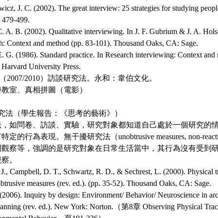
J. C. (2002). The great interview: 25 strategies for studying people
, 479-499.
 B. (2002). Qualitative interviewing. In J. F. Gubrium & J. A. Hols
ch: Context and method (pp. 83-101). Thousand Oaks, CA: Sage.
. (1986). Standard practice. In Research interviewing: Context and na
Harvard University Press.
 S.（2007/2010）訪談研究法。永和：韋伯文化。
學教室、真相拼圖（電影）
干擾研究法（學生報告：《思考的藝術》）
法，如問卷、訪談、實驗，研究對象都知道自己處於一個研究的
行為表現。無干擾研究法（unobtrusive measures, non-react
間觀察等，強調的是研究對象在日常生活當中，其行為沒有受到
觀察。
Campbell, D. T., Schwartz, R. D., & Sechrest, L. (2000). Physical t
obtrusive measures (rev. ed.). (pp. 35-52). Thousand Oaks, CA: Sage.
006). Inquiry by design: Environment/ Behavior/ Neuroscience in archi
 planning (rev. ed.). New York: Norton.（第8章 Observing Physica