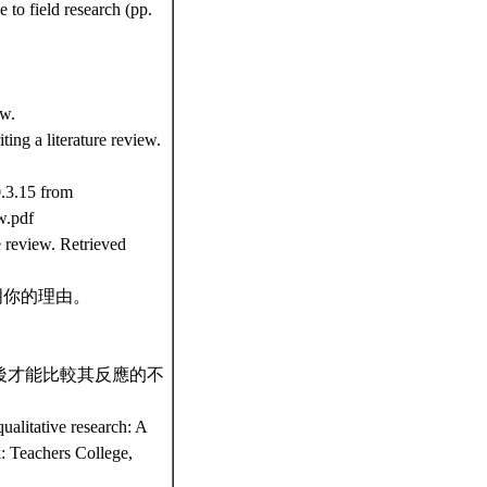
 to field research (pp.
ew.
ing a literature review.
0.3.15 from
w.pdf
 review. Retrieved
明你的理由。
後才能比較其反應的不
ualitative research: A
k: Teachers College,