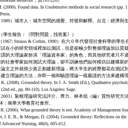
ronmental Behavior，頁191-226）
000). Found data. In Unobtrusive methods in social research (pp. 17
Press.
1989）城市人：城市空間的感覺、符號和解釋。台北：經濟與
根理論（學生報告：《問對問題，找答案》）
auss（1967; Strauss & Corbin, 1990）在六０年代發現社會
嘗試在小的研究領域裡加以測試，但是卻極少對整個理論加以質
所謂的大理論家扮演「理論資本家」的角色，而其他研究者只不
輕的社會學家如何測試大理論，卻不訓練他們如何模仿以建構新
士論文之外就很少真正創建新理論，將大半生的經歷都花在測試
料建立理論的方法，亦即一個和驗證理論一樣嚴謹的方法來建構
2008). Grounded theory. In J. A. Smith (Ed.), Qualitative psycholog
 (2nd ed., pp. 80-110). Los Angeles: Sage.
2003）紮根理論研究法評介。齊力、林本炫（編）質性研究方法與
大林：南華大學教育社會所。
(2006). What grounded theory is not. Academy of Management Journ
 E. B., & Morgan, D. (2004). Grounded theory: Reflections on the 
of Advanced Nursing, 48(6), 605-612.