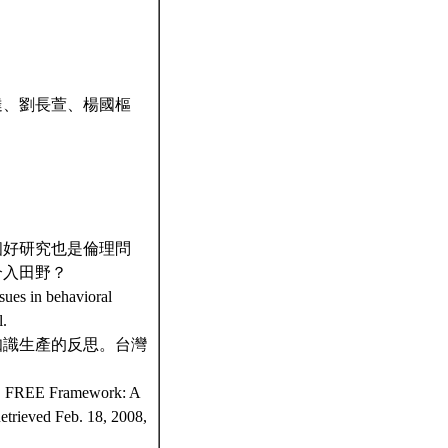
達、劉長萱、楊國樞
。
個好研究也是倫理問
介入田野？
sues in behavioral
l.
知識生產的反思。台灣
S FREE Framework: A
 Retrieved Feb. 18, 2008,