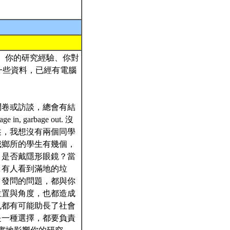
己、你的研究經驗、你對
一些資料，已經有電腦
問卷或訪談，總會有結
arbage out. 沒
述，我想沒有兩個同學
城鄉所的學生有幾個，
、是否戴隱形眼鏡？當
，有人看到滿地的垃
、發問的問題，都與你
位置與角度，也都造成
也都有可能助長了社會
是一種選擇，都要負責