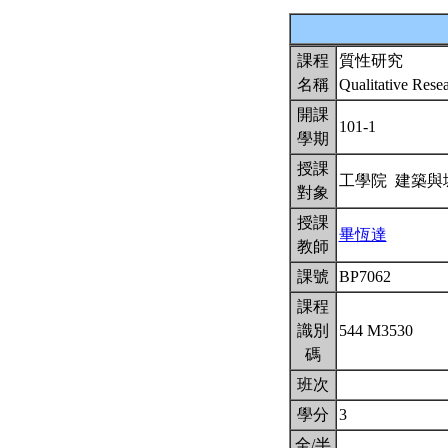
課程
質性研究
名稱
Qualitative Rese
開課
101-1
學期
授課
工學院 建築
對象
授課
畢恆達
教師
課號
BP7062
課程
識別
544 M3530
碼
班次
學分
3
全/半