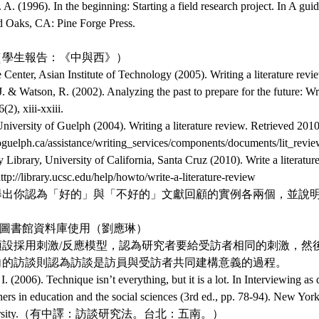
(1996). In the beginning: Starting a field research project. In A guide
 Oaks, CA: Pine Forge Press.
回顧（學生報告：《中與西》）
er, Asian Institute of Technology (2005). Writing a literature revi
Watson, R. (2002). Analyzing the past to prepare for the future: Writ
2), xiii-xxiii.
ersity of Guelph (2004). Writing a literature review. Retrieved 201
oguelph.ca/assistance/writing_services/components/documents/lit_revie
brary, University of California, Santa Cruz (2010). Write a literature
tp://library.ucsc.edu/help/howto/write-a-literature-review
舉出你認為「好的」與「不好的」文獻回顧的實例各兩個，並說
訪談/圖書館資料庫使用（劉應琳）
預設採用刺激/反應模型，認為研究者要給受訪者相同的刺激，然
向的訪談則認為訪談是訪員與受訪者共同建構意義的過程。
006). Technique isn’t everything, but it is a lot. In Interviewing as q
hers in education and the social sciences (3rd ed., pp. 78-94). New Yor
University.（有中譯：訪談研究法。台北：五南。）