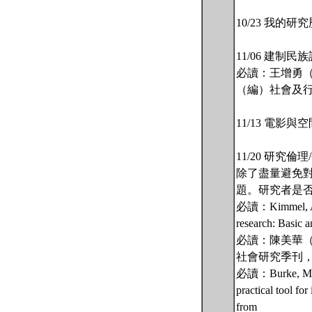
10/23 我的
11/06 建制
必讀：王增勇（
（編）社會及行
11/13 電
11/20 研
除了盡量避免
題。研究者是
必讀：Kimmel, A. J. 
research: Basic a
必讀：陳美華（
社會研究季刊，7
必讀：Burke, M. A
practical tool for
from