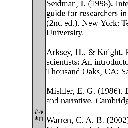
Seidman, I. (1998). Inte
guide for researchers in
(2nd ed.). New York: T
University.
Arksey, H., & Knight, P
scientists: An introduc
Thousand Oaks, CA: S
Mishler, E. G. (1986). 
and narrative. Cambrid
參考
Warren, C. A. B. (2002).
書目