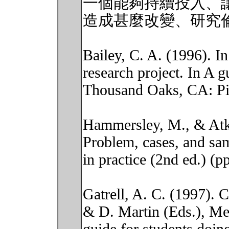
一個能夠持續投入、
造成甚麼改變、研究
Bailey, C. A. (1996). In
research project. In A g
Thousand Oaks, CA: Pi
Hammersley, M., & Atki
Problem, cases, and sam
in practice (2nd ed.) (
Gatrell, A. C. (1997). 
& D. Martin (Eds.), M