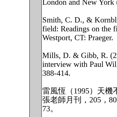
London and New York (
Smith, C. D., & Kornblu
field: Readings on the f
Westport, CT: Praeger.
Mills, D. & Gibb, R. (2
interview with Paul Wil
388-414.
雷風恆（1995）天
張老師月刊，205，80-8
73。