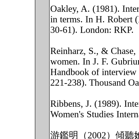
Oakley, A. (1981). Int
in terms. In H. Robert 
30-61). London: RKP.
Reinharz, S., & Chase, 
women. In J. F. Gubriu
Handbook of interview 
221-238). Thousand Oa
Ribbens, J. (1989). Inte
Women's Studies Intern
游鑑明（2002）傾