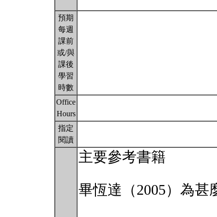
預期
每週
課前
或/與
課後
學習
時數
Office
Hours
指定
閱讀
主要參考書籍
畢恆達（2005）為