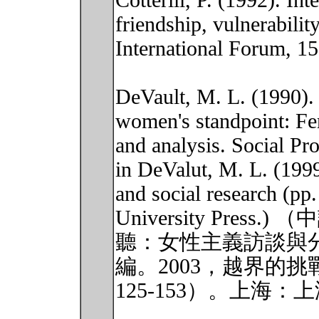
Cotterill, P. (1992). I
friendship, vulnerabili
International Forum, 15
DeVault, M. L. (1990). 
women's standpoint: Fem
and analysis. Social Pr
in DeValut, M. L. (199
and social research (pp
University Pre
聽：女性主義訪談與
編。2003，越界的
125-153）。上海