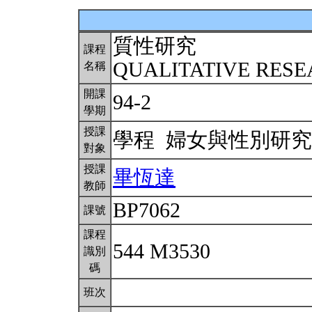
質性研究
課程
QUALITATIVE RES
名稱
開課
94-2
學期
授課
學程 婦女與性別研
對象
授課
畢恆達
教師
BP7062
課號
課程
544 M3530
識別
碼
班次