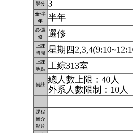
3
學分
全/半
半年
年
必/選
選修
修
上課
星期四2,3,4(9:10~12:1
時間
上課
工綜313室
地點
總人數上限：40人
備註
外系人數限制：10人
課程
簡介
影片