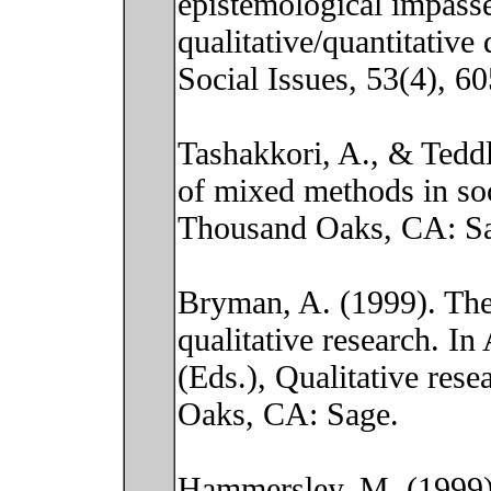
epistemological impass
qualitative/quantitative
Social Issues, 53(4), 6
Tashakkori, A., & Tedd
of mixed methods in soc
Thousand Oaks, CA: S
Bryman, A. (1999). The 
qualitative research. I
(Eds.), Qualitative rese
Oaks, CA: Sage.
Hammersley, M. (1999).