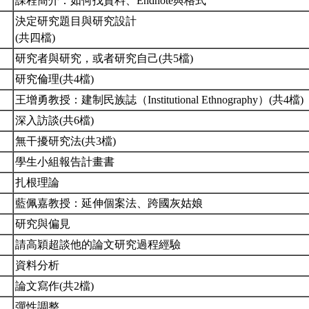
課程簡介：如何找資料、Endnote與格式
決定研究題目與研究設計
(共四檔)
研究者與研究，或者研究自己(共5檔)
研究倫理(共4檔)
王增勇教授：建制民族誌（Institutional Ethnography）(共4檔)
深入訪談(共6檔)
無干擾研究法(共3檔)
學生小組報告計畫書
扎根理論
藍佩嘉教授：延伸個案法、跨國灰姑娘
研究與偏見
請高穎超談他的論文研究過程經驗
資料分析
論文寫作(共2檔)
彈性調整