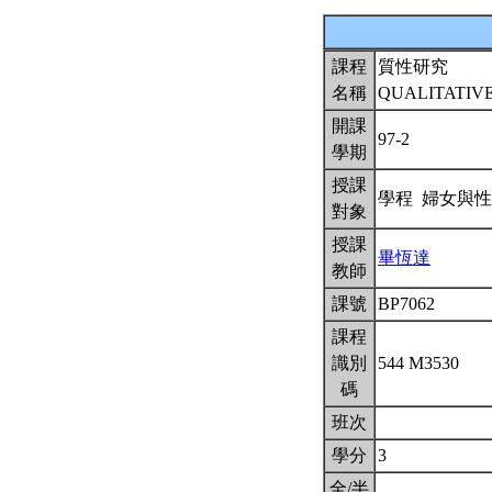
課程
質性研究
名稱
QUALITATIV
開課
97-2
學期
授課
學程 婦女與
對象
授課
畢恆達
教師
課號
BP7062
課程
識別
544 M3530
碼
班次
學分
3
全/半