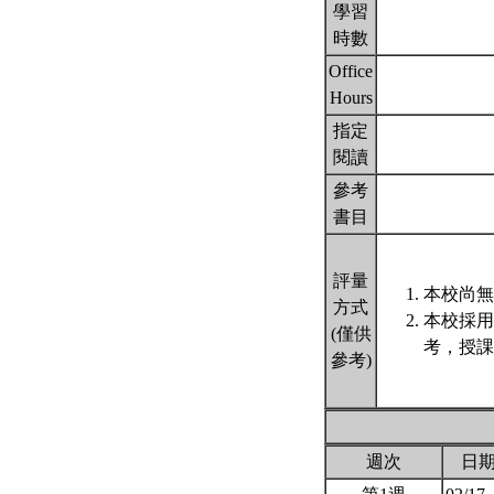
學習
時數
Office
Hours
指定
閱讀
參考
書目
評量
本校尚無
方式
本校採用
(僅供
考，授課
參考)
週次
日