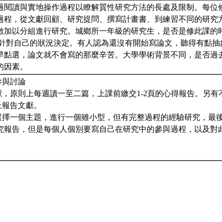
過閱讀與實地操作過程以瞭解質性研究方法的長處及限制。每位
過程，從文獻回顧、研究提問、撰寫計畫書、到練習不同的研究
數加以分組進行研究。城鄉所一年級的研究生，是否是修此課的
，針對自己的狀況決定。有人認為還沒有開始寫論文，聽得有點抽
早點選，論文就不會寫的那麼辛苦。大學學術背景不同，是否過
的因素。
參與討論
文獻，原則上每週讀一至二篇，上課前繳交1-2頁的心得報告。另
上報告文獻。
：選擇一個主題，進行一個雖小型，但有完整過程的經驗研究，最
究報告，但是每個人個別要寫自己在研究中的參與過程，以及對