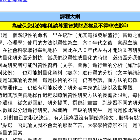
課程大綱
為確保您我的權利,請尊重智慧財產權及不得非法影印
只是一個階段性的命名，早在統計（尤其電腦發展盛行）當道之
學、心理學）使用的方法以質性為主。六０年代之後，實證主義
）在社會科學取得宰制地位，因此在八０年代左右才開始又有研
的量化研究區分對抗。當我們說質性或量化的時候，必須區分我
因為研究者可能對質性資料（文字、圖像）進行量的分析（如計
與比例），也可能對量化資料（數字）進行質的分析（文本解讀
竟是知識論的差異，還是技術的不同，仍有爭議。而方法的選擇
實際運作上，仍然有可能反映了研究者本身的訓練以及世界觀。
透過閱讀與實地操作過程以瞭解質性研究方法的長處及限制。每
究過程，從文獻回顧、研究提問、撰寫計畫書，到練習不同的研
人數加以分組進行研究。城鄉所一年級的研究生，是否是修此課
論，針對自己的狀況決定。有人認為還沒有開始寫論文，聽得有點
早點選，否則論文就不會寫的那麼辛苦。大學學術背景不同，是
考量的因素。