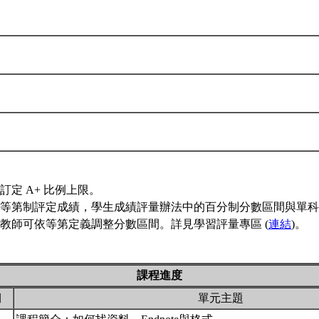
訂定 A+ 比例上限。
等第制評定成績，學生成績評量辦法中的百分制分數區間與單科
教師可依等第定義調整分數區間。詳見學習評量專區 (
連結
)。
課程進度
期
單元主題