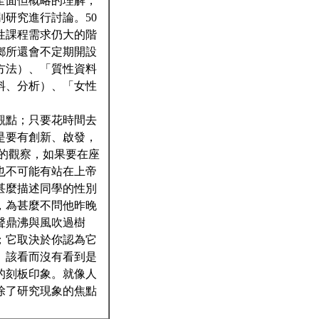
全面但概略的理解，
研究進行討論。50
性課程需求仍大的階
鄉所還會不定期開設
方法）、「質性資料
料、分析）、「女性
觀點；只要花時間去
是要有創新、啟發，
帶觀點的觀察，如果要在座
也不可能有站在上帝
甚麼描述同學的性別
，為甚麼不問他昨晚
聲鼎沸與風吹過樹
；它取決於你認為它
。該看而沒有看到是
的刻板印象。就像人
除了研究現象的焦點