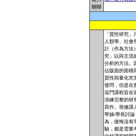
關聯
「質性研究」
人類學、社會
計（作為方法
究」以與主流
分析的方法。
佔版面的面積
質性與量化究
發問，但是在
這門課程旨在
演練完整的研
寫作。視修課
學姊/學長討
為，後悔沒有
驗，都是需要