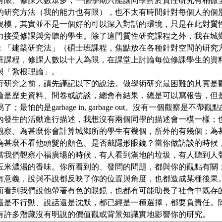
有限、修課人數眾多，一個學期只能讓同學對於質性研究有稍微
的研究方法（我的能力也有限），也不太有時間針對每個人的個別
規模，其實並不是一個好的可以深入對話的環境，只是在此對質
力接受修課與旁聽的學生。除了這門質性研究課程之外，我在城
：「建築研究法」（碩士班課程，焦點放在各種針對空間的研究
班課程，修課人數以十人為限，在課堂上討論每位修課學生的資
與「紮根理論」。
行研究之前，請先謹記以下的說法。做學術研究最困難的其實是
論是歷史資料、問卷或訪談，總會有結果，總是可以寫報告，但
；最怕的是garbage in, garbage out。沒有一個觀察是不
內發生的活動進行描述，我想沒有兩個同學的描述會一模一樣；
觀察。為甚麼你會計算城鄉所的學生有幾個，所外的有幾個；為
為甚麼不看他頭髮的顏色、是否戴隱形眼鏡？當你做訪談的時候
當我們觀察小福廣場的時候，有人看到滿地的垃圾，有人聽到人
玉米濃湯的香味。你所看到的、發問的問題，都與你的觀點有關
有意義，說與不說都反映了你的位置與角度，也都造成某種後果
而看到我們說他帶著有色的眼鏡，也都有可能助長了社會中既存
還是不行動、說話還是沈默，都已經是一種選擇，都要負責任。
有許多潛藏沒有明說的價值觀或背景知識實地影響你的研究。