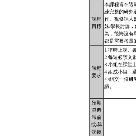
本課程旨在透
練完整的研究
課程
作。視修課人
目標
姊/學長討論
為，後悔沒有
都是需要考量
1 準時上課、
2 每週必讀
3 小組在課堂
課程
4 組成小組
要求
小組交一份研
議。
預期
每週
課前
或/與
課後