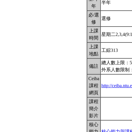
半年
年
必/選
選修
修
上課
星期二2,3,4(9:1
時間
上課
工綜313
地點
總人數上限：5
備註
外系人數限制：
Ceiba
課程
http://ceiba.ntu
網頁
課程
簡介
影片
核心
能力
核心能力與課