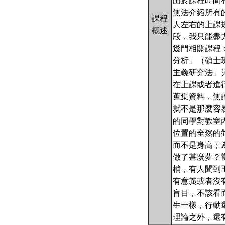
由於課程時間
無法介紹所有
課程
人左右的上課
概述
段，我只能盡
幾門相關課程
分析」（碩士
主義研究法」
在上課或者進
蒐集資料，無
就不是那麼容易了
的同學對教室
位置的全然的
而不是身高；
做了甚麼夢？
梢，有人聞到
有意義或者沒
盲目，不該看
生一樣，行動
理論之外，還