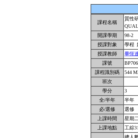
質性
課程名稱
QUAL
開課學期
98-2
授課對象
學程
授課教師
畢恆
課號
BP70
課程識別碼
544 M
班次
學分
3
全/半年
半年
必/選修
選修
上課時間
星期二2,
上課地點
工綜3
總人數