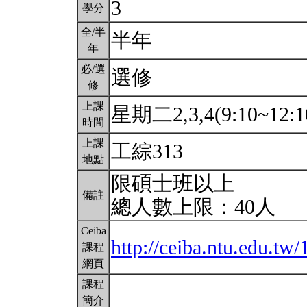
3
學分
全/半
半年
年
必/選
選修
修
上課
星期二2,3,4(9:10~12:1
時間
上課
工綜313
地點
限碩士班以上
備註
總人數上限：40人
Ceiba
http://ceiba.ntu.edu.t
課程
網頁
課程
簡介