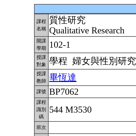
質性研究
課程
Qualitative Research
名稱
開課
102-1
學期
授課
學程 婦女與性別研
對象
授課
畢恆達
教師
BP7062
課號
課程
544 M3530
識別
碼
班次