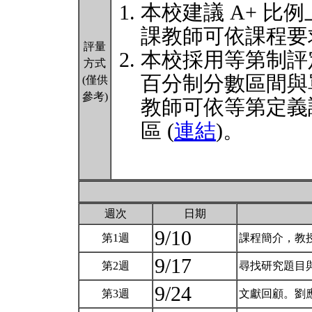
本校建議 A+ 比例
課教師可依課程要
評量
本校採用等第制評
方式
百分制分數區間與
(僅供
參考)
教師可依等第定義
區 (
連結
)。
週次
日期
9/10
第1週
課程簡介，教
9/17
第2週
尋找研究題目
9/24
第3週
文獻回顧。劉