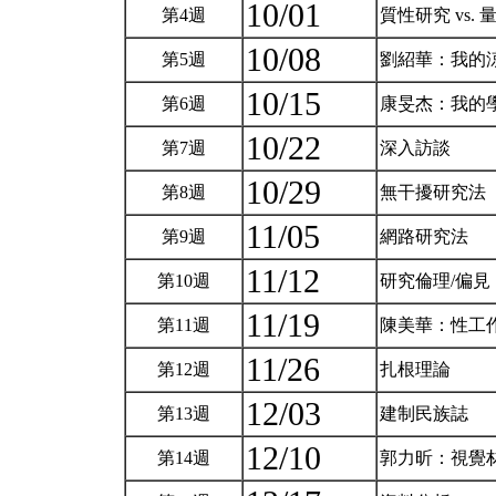
10/01
第4週
質性研究 vs
10/08
第5週
劉紹華：我的
10/15
第6週
康旻杰：我的
10/22
第7週
深入訪談
10/29
第8週
無干擾研究法
11/05
第9週
網路研究法
11/12
第10週
研究倫理/偏見
11/19
第11週
陳美華：性工
11/26
第12週
扎根理論
12/03
第13週
建制民族誌
12/10
第14週
郭力昕：視覺