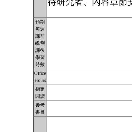
待研究者、內容章節
預期
每週
課前
或/與
課後
學習
時數
Office
Hours
指定
閱讀
參考
書目