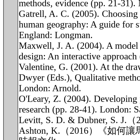
methods, evidence (pp. 21-31).
Gatrell, A. C. (2005). Choosing
human geography: A guide for st
England: Longman.
Maxwell, J. A. (2004). A model f
design: An interactive approach
Valentine, G. (2001). At the dr
Dwyer (Eds.), Qualitative metho
London: Arnold.
O'Leary, Z. (2004). Developing 
research (pp. 28-41). London: S
Levitt, S. D. & Dubn
Ashton, K.（2016