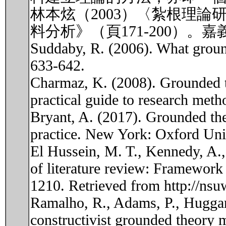
林本炫（2003）〈紮根理
料分析》（頁171-200）
Suddaby, R. (2006). What groun
633-642.
Charmaz, K. (2008). Grounded th
practical guide to research meth
Bryant, A. (2017). Grounded th
practice. New York: Oxford Univ
El Hussein, M. T., Kennedy, A.
of literature review: Framework 
1210. Retrieved from http://nsu
Ramalho, R., Adams, P., Huggard
constructivist grounded theory 