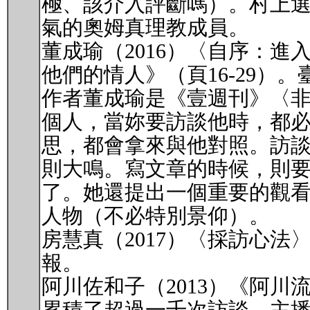
極、該介入評斷嗎）。村上
氣的奧姆真理教成員。
董成瑜（2016）〈自序：
他們的情人》（頁16-29）
作者董成瑜是《壹週刊》〈
個人，當妳要訪談他時，都
思，都會拿來與他對照。訪
則大鳴。寫文章的時候，則
了。她還提出一個重要的觀
人物（不必特別景仰）。
房慧真（2017）〈採訪心法
報。
阿川佐和子（2013）《阿