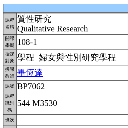
質性研究
課程
Qualitative Research
名稱
開課
108-1
學期
授課
學程 婦女與性別研究學程
對象
授課
畢恆達
教師
BP7062
課號
課程
544 M3530
識別
碼
班次