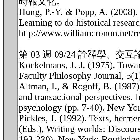
時報文化。
Hung, P.-Y. & Popp, A. (2008). 
Learning to do historical resea
http://www.williamcronon.net/r
第 03 週 09/24 詮釋學、交互
Kockelmans, J. J. (1975). Towar
Faculty Philosophy Journal, 5(1
Altman, I., & Rogoff, B. (1987).
and transactional perspectives.
psychology (pp. 7-40). New Yor
Pickles, J. (1992). Texts, herm
(Eds.), Writing worlds: Discours
193-230). New York: Routledge