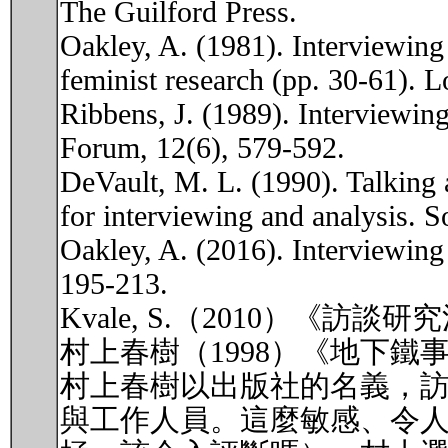
The Guilford Press.
Oakley, A. (1981). Interviewing
feminist research (pp. 30-61). 
Ribbens, J. (1989). Interviewing
Forum, 12(6), 579-592.
DeVault, M. L. (1990). Talking 
for interviewing and analysis. S
Oakley, A. (2016). Interviewing
195-213.
Kvale, S.（2010）《
村上春樹（1998）《地下鐵
村上春樹以出版社的名義，
與工作人員。這麼敏感、令