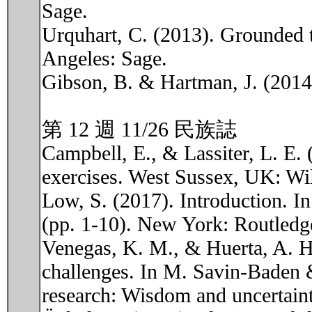
Sage.
Urquhart, C. (2013). Grounded th
Angeles: Sage.
Gibson, B. & Hartman, J. (2014
第 12 週 11/26 民族誌
Campbell, E., & Lassiter, L. E.
exercises. West Sussex, UK: Wi
Low, S. (2017). Introduction. In
(pp. 1-10). New York: Routledg
Venegas, K. M., & Huerta, A. H
challenges. In M. Savin-Baden 
research: Wisdom and uncertain