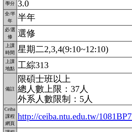
3.0
學分
全/半
半年
年
必/選
選修
修
上課
星期二2,3,4(9:10~12:10)
時間
上課
工綜313
地點
限碩士班以上
總人數上限：37人
備註
外系人數限制：5人
Ceiba
http://ceiba.ntu.edu.tw/1081BP
課程
網頁