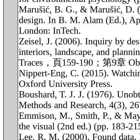
Marušić, B. G., & Marušić, D. 
design. In B. M. Alam (Ed.), Ap
London: InTech.
Zeisel, J. (2006). Inquiry by de
interiors, landscape, and plan
Traces，頁159-190；第9章 Obse
Nippert-Eng, C. (2015). Watchin
Oxford University Press.
Boushard, T. J. J. (1976). Unob
Methods and Research, 4(3), 26
Emmison, M., Smith, P., & Mayal
the visual (2nd ed.) (pp. 183-21
Lee, R. M. (2000). Found data. 