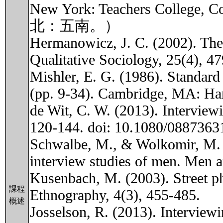
New York: Teachers Col
北：五南。）
Hermanowicz, J. C. (2002). The g
Qualitative Sociology, 25(4), 4
Mishler, E. G. (1986). Standard 
(pp. 9-34). Cambridge, MA: Har
de Wit, C. W. (2013). Interviewi
120-144. doi: 10.1080/088736
Schwalbe, M., & Wolkomir, M. (
interview studies of men. Men a
Kusenbach, M. (2003). Street p
課程
Ethnography, 4(3), 455-485.
概述
Josselson, R. (2013). Interviewi