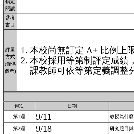
指定
閱讀
參考
書目
本校尚無訂定 A+ 比例上
評量
方式
本校採用等第制評定成績
(僅供
課教師可依等第定義調整分
參考)
週次
日期
9/11
第1週
教授為什
9/18
第2週
研究題目