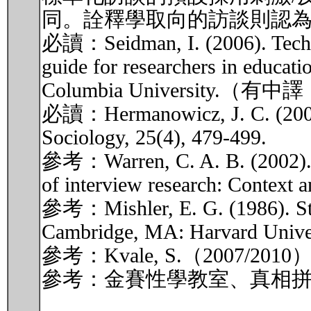
同。詮釋學取向的訪談則認
必讀：Seidman, I. (2006). Technique
guide for researchers in educati
Columbia Universit
必讀：Hermanowicz, J. C. (2002). T
Sociology, 25(4), 479-499.
參考：Warren, C. A. B. (2002). Qu
of interview research: Context
參考：Mishler, E. G. (1986). Stand
Cambridge, MA: Harvard Univer
參考：Kvale, S.（2007
參考：金賽性學教室、真相