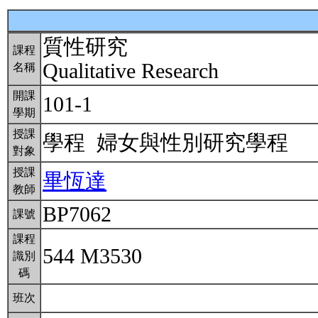
質性研究
課程
Qualitative Research
名稱
開課
101-1
學期
授課
學程 婦女與性別研究學程
對象
授課
畢恆達
教師
BP7062
課號
課程
544 M3530
識別
碼
班次