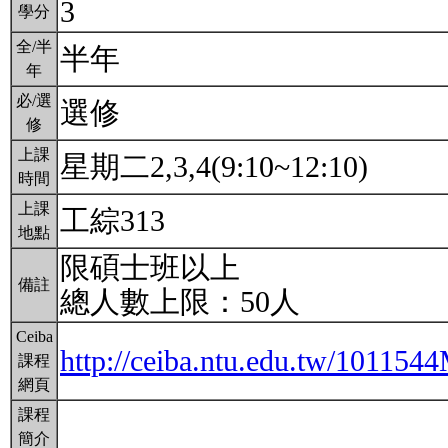
3
學分
全/半
半年
年
必/選
選修
修
上課
星期二2,3,4(9:10~12:10)
時間
上課
工綜313
地點
限碩士班以上
備註
總人數上限：50人
Ceiba
http://ceiba.ntu.edu.tw/10115
課程
網頁
課程
簡介