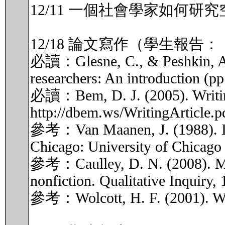
12/11 一個社會學家如何研
12/18 論文寫作（學生報
必讀：Glesne, C., & Peshkin, A. (
researchers: An introduction (p
必讀：Bem, D. J. (2005). Writing 
http://dbem.ws/WritingArticle.p
參考：Van Maanen, J. (1988). Impre
Chicago: University of Chicago 
參考：Caulley, D. N. (2008). Make 
nonfiction. Qualitative Inquiry,
參考：Wolcott, H. F. (2001). Writ