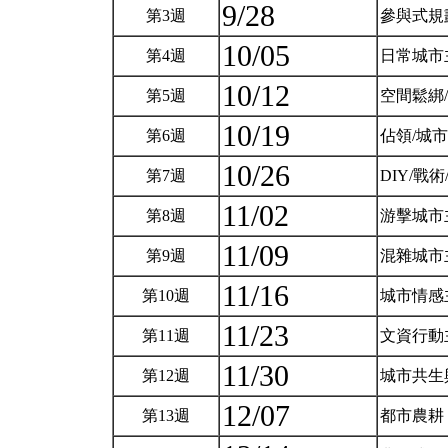
9/28
第3週
參與式規
10/05
第4週
日常城市
10/12
第5週
空間鬆綁/
10/19
第6週
佔領/城
10/26
第7週
DIY/戰
11/02
第8週
游擊城市
11/09
第9週
混雜城市
11/16
第10週
城市情感
11/23
第11週
文資行動
11/30
第12週
城市共生
12/07
第13週
都市農耕