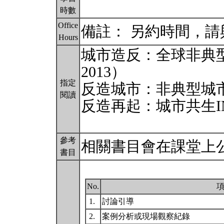
時數
Office
備註： 另約時間，
Hours
城市造反：全球非典
2013）
指定
反造城市：非典型城市
閱讀
反造再起：城市共生IN
參考
相關書目會在課堂上
書目
No.
1.
討論引導
2.
案例分析或現場觀察紀錄