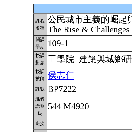
公民城市主義的崛起
課程
The Rise & Challenges
名稱
開課
109-1
學期
授課
工學院 建築與城鄉
對象
授課
侯志仁
教師
BP7222
課號
課程
544 M4920
識別
碼
班次