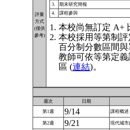
3.
期末研究簡報
4.
課程參與
評量
方式
本校尚無訂定 A+
(僅供
本校採用等第制評
參考)
百分制分數區間與
教師可依等第定義
區 (
連結
)。
週次
日期
9/14
第1週
課程概述
9/21
第2週
現代城市