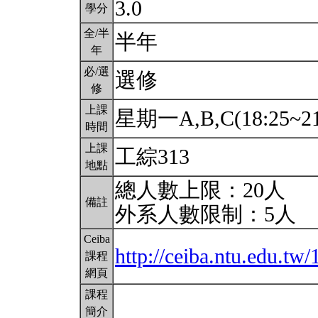
3.0
學分
全/半
半年
年
必/選
選修
修
上課
星期一A,B,C(18:25~21
時間
上課
工綜313
地點
總人數上限：20人
備註
外系人數限制：5人
Ceiba
http://ceiba.ntu.edu.t
課程
網頁
課程
簡介