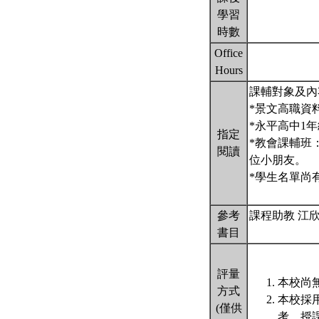
學習
時數
Office
Hours
課輔對象及內
*景文高職資
*永平高中1
指定
*教會課輔班
閱讀
位小朋友。
*學生名單尚
參考
課程助教 江欣樺 r
書目
評量
本校尚無
方式
本校採
(僅供
考，授