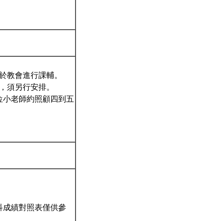
，於教會進行課輔。
和，須另行安排。
位小老師約照顧四到五
科成績對照表僅供參