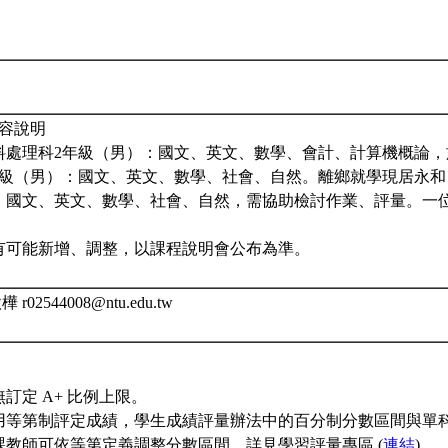
容說明
料處理科2年級（男）：國文、英文、數學、會計、計算機概論
年級（男）：國文、英文、數學、社會、自然。離鄉就學現居永
：國文、英文、數學、社會、自然，需協助檢討作業、評量。一
有可能新增、調整，以課程說明會公布為準。
02544008@ntu.edu.tw
訂定 A+ 比例上限。
用等第制評定成績，學生成績評量辦法中的百分制分數區間與單
課教師可依等第定義調整分數區間。詳見學習評量專區 (
連結
)。