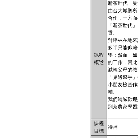
新茶世代．巢
由台大城鄉所
合作，一方面
「新茶世代」
香。
對坪林在地來
多半只能仰賴
課程
學；然而，如
概述
的工作，因此
減輕父母的教
「巢邊幫手」
小朋友檢查作
輔。
我們竭誠歡迎
到茶農家學習
課程
待補
目標