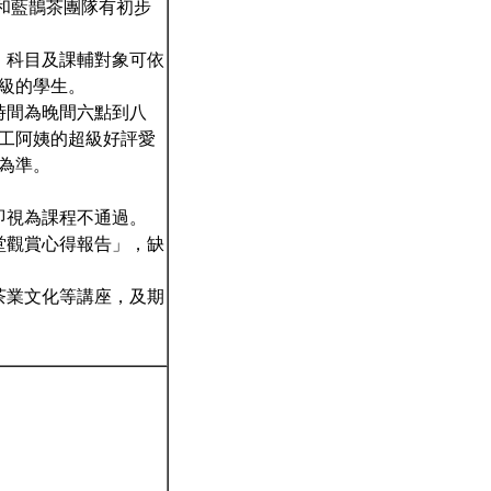
鄉和藍鵲茶團隊有初步
。科目及課輔對象可依
級的學生。
時間為晚間六點到八
工阿姨的超級好評愛
為準。
即視為課程不通過。
堂觀賞心得報告」，缺
茶業文化等講座，及期