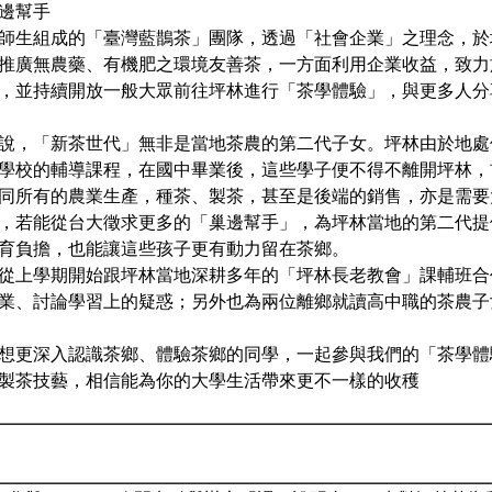
邊幫手
師生組成的「臺灣藍鵲茶」團隊，透過「社會企業」之理念，於
推廣無農藥、有機肥之環境友善茶，一方面利用企業收益，致力
，並持續開放一般大眾前往坪林進行「茶學體驗」，與更多人分
說，「新茶世代」無非是當地茶農的第二代子女。坪林由於地處
學校的輔導課程，在國中畢業後，這些學子便不得不離開坪林，
同所有的農業生產，種茶、製茶，甚至是後端的銷售，亦是需要
，若能從台大徵求更多的「巢邊幫手」，為坪林當地的第二代提
育負擔，也能讓這些孩子更有動力留在茶鄉。
從上學期開始跟坪林當地深耕多年的「坪林長老教會」課輔班合
業、討論學習上的疑惑；另外也為兩位離鄉就讀高中職的茶農子
想更深入認識茶鄉、體驗茶鄉的同學，一起參與我們的「茶學體
製茶技藝，相信能為你的大學生活帶來更不一樣的收穫