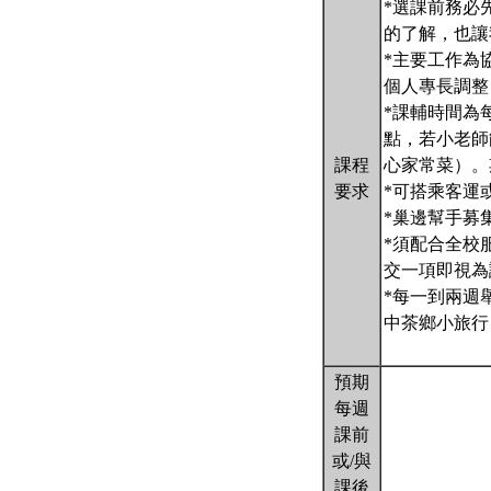
*選課前務必
的了解，也讓
*主要工作為
個人專長調整
*課輔時間為
點，若小老師
課程
心家常菜）。
要求
*可搭乘客運
*巢邊幫手募
*須配合全校
交一項即視為
*每一到兩週
中茶鄉小旅行
預期
每週
課前
或/與
課後