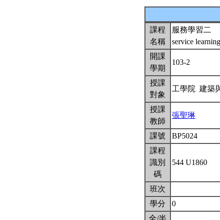
課程
服務學習二
名稱
service learnin
開課
103-2
學期
授課
工學院 建築
對象
授課
張聖琳
教師
課號
BP5024
課程
識別
544 U1860
碼
班次
學分
0
全/半