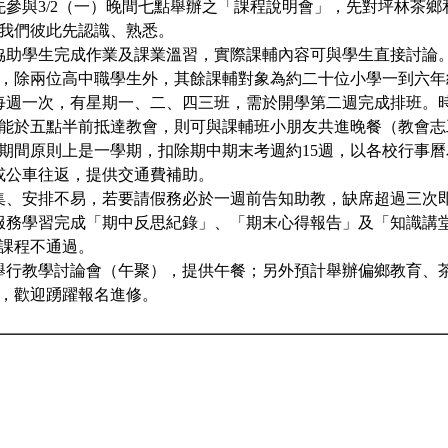
先參與3/2（一）晚間七點舉辦之「課程說明會」，先對坪林茶
我們彼此先認識、熟悉。
協助學生完成作業及課業溫習，實際課輔內容可與學生直接討論
，除兩位高中職學生外，其餘課輔對象為約二十位小學一到六年
每週一次，有星期一、二、四三班，需於開學第二週完成排班。
能於五點半前抵達教會，則可與課輔班小朋友共進晚餐（教會志
期間原則上是一學期，扣除期中期末考週約15週，以各校行事曆
或公車往返，提供交通費補助。
集、安排不易，若要請假務必於一週前告知助教，缺席超過三次
服務學習完成「期中反思紀錄」、「期末心得報告」及「知識講
課程不通過。
舉行教學討論會（午聚），提供午餐；另外預計舉辦偏鄉教育、
，歡迎踴躍報名進修。