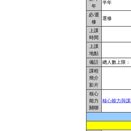
半年
年
必/選
選修
修
上課
時間
上課
地點
備註
總人數上限：
課程
簡介
影片
核心
能力
核心能力與課
關聯