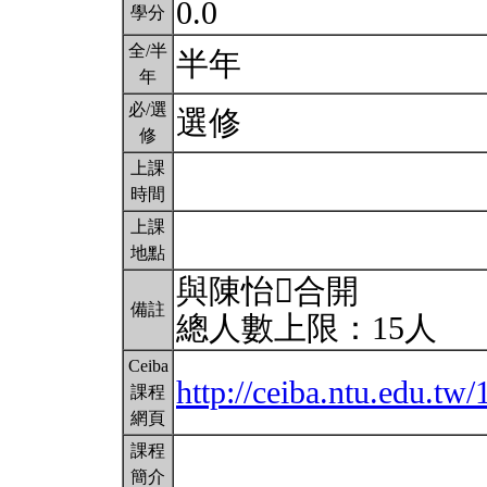
0.0
學分
全/半
半年
年
必/選
選修
修
上課
時間
上課
地點
與陳怡合開
備註
總人數上限：15人
Ceiba
http://ceiba.ntu.edu.t
課程
網頁
課程
簡介