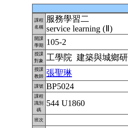
服務學習二
課程
service learning (Ⅱ)
名稱
開課
105-2
學期
授課
工學院 建築與城鄉
對象
授課
張聖琳
教師
BP5024
課號
課程
544 U1860
識別
碼
班次