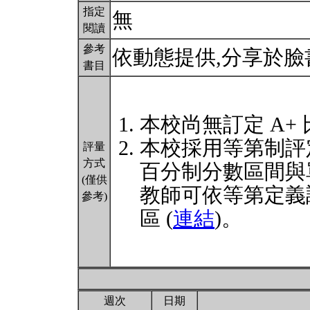
指定
無
閱讀
參考
依動態提供,分享於
書目
本校尚無訂定 A+
本校採用等第制評
評量
方式
百分制分數區間與
(僅供
教師可依等第定義
參考)
區 (
連結
)。
週次
日期