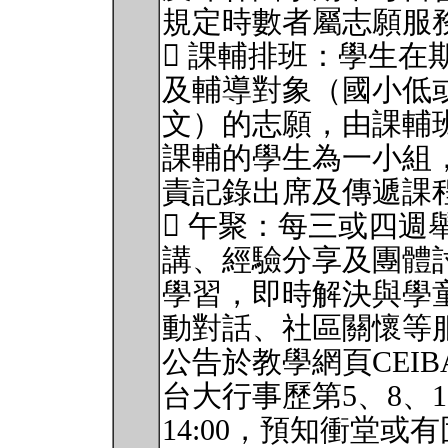
規定時數者屬志願服
 課輔排班：學生在
及輔導對象（國小低
文）的志願，由課輔
課輔的學生為一小組
責記錄出席及傳遞課
 午聚：每三或四週
講、經驗分享及團體
學習，即時解決與學
動對話、社區關懷等
公告於教學網頁CEI
台大行事歷第5、8、12
14:00，預知衝堂