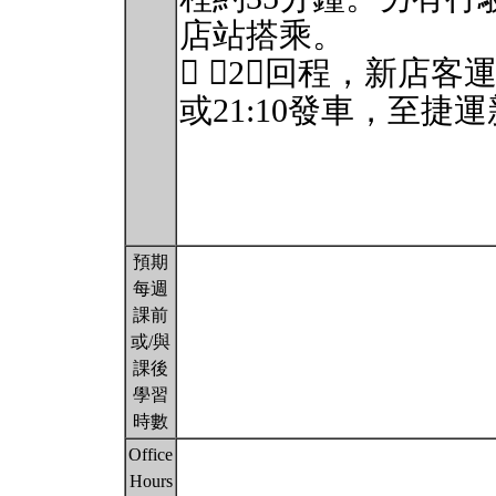
店站搭乘。
 （2）回程，新店客運
或21:10發車，至捷
預期
每週
課前
或/與
課後
學習
時數
Office
Hours