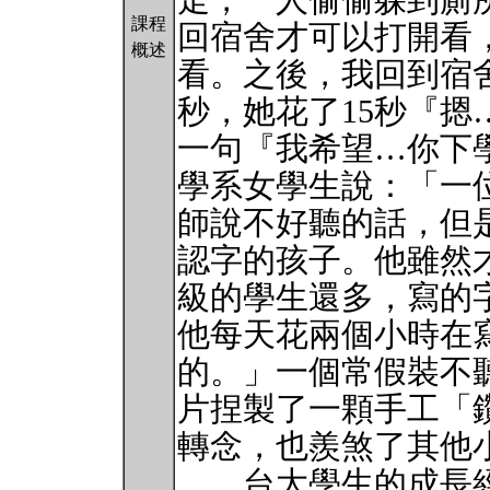
走，一人偷偷躲到廁
課程
回宿舍才可以打開看
概述
看。之後，我回到宿
秒，她花了15秒『
一句『我希望…你下
學系女學生說：「一
師說不好聽的話，但
認字的孩子。他雖然
級的學生還多，寫的
他每天花兩個小時在
的。」一個常假裝不
片捏製了一顆手工「
轉念，也羨煞了其他
台大學生的成長經