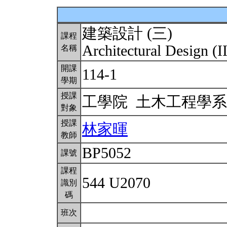
建築設計 (三)
課程
Architectural Design (I
名稱
開課
114-1
學期
授課
工學院 土木工程學
對象
授課
林家暉
教師
BP5052
課號
課程
544 U2070
識別
碼
班次