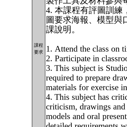
製作工具及材料參與
4. 本課程有評圖訓
圖要求海報、模型與
課說明。
課程
1. Attend the class on t
要求
2. Participate in classr
3. This subject is Studi
required to prepare dra
materials for exercise i
4. This subject has crit
criticism, drawings and
models and oral presenta
detailed requirements wi