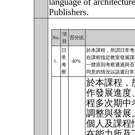
language of architectur
Publishers.
項
No.
百分比
目
日
於本課程，所謂日常考
常
在課程指定教室發展課
1.
40%
考
一體原則考察通過與否
察
同意的情況以該週日常
於本課程，
作發展進度
程多次期中
調整與發展
個人及課程
在能力所及