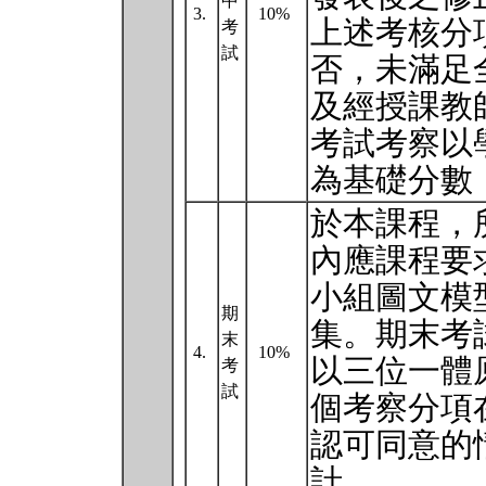
中
3.
10%
上述考核分
考
試
否，未滿足
及經授課教
考試考察以
為基礎分數
於本課程，
內應課程要
小組圖文模
期
集。期末考
末
4.
10%
以三位一體
考
試
個考察分項
認可同意的
計。