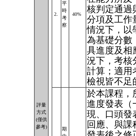
平
核判定通過
時
2.
40%
分項及工作
考
察
情況下，以
為基礎分數
具進度及相
況下，考核
計算；適用
檢視皆不足
於本課程，
進度發表（
評量
現、口頭發
方式
(僅供
回應、與課
參考)
期
發表後之修