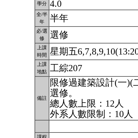
4.0
學分
全/半
半年
年
必/選
選修
修
上課
星期五6,7,8,9,10(13:2
時間
上課
工綜207
地點
限修過建築設計(一)(
選修。
備註
總人數上限：12人
外系人數限制：10人
課程