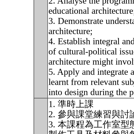
2. Analyse the programm
educational architecture
3. Demonstrate understa
architecture;
4. Establish integral an
of cultural-political iss
architecture might invol
5. Apply and integrate 
learnt from relevant subj
into design during the 
1. 準時上課
2. 參與課堂練習與討
3. 本課程為工作室