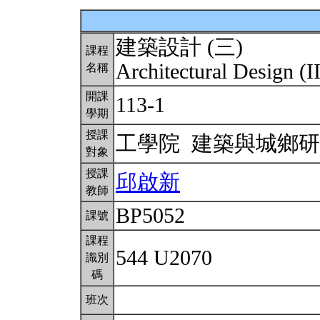
建築設計 (三)
課程
Architectural Design (I
名稱
開課
113-1
學期
授課
工學院 建築與城鄉
對象
授課
邱啟新
教師
BP5052
課號
課程
544 U2070
識別
碼
班次