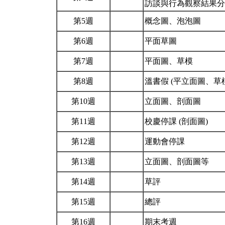
訪談與行為觀察結果
第5週
概念圖、泡泡圖
第6週
平面草圖
第7週
平面圖、草模
第8週
溫書假 (平立面圖、草
第10週
立面圖、剖面圖
第11週
校慶停課 (剖面圖)
第12週
運動會停課
第13週
立面圖、剖面圖等
第14週
草評
第15週
總評
第16週
期末考週