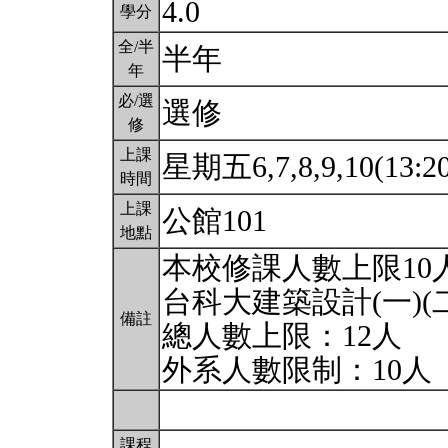
4.0
學分
全/半
半年
年
必/選
選修
修
上課
星期五6,7,8,9,10(13:2
時間
上課
公館101
地點
本校修課人數上限10人
台科大建築設計(一)(
備註
總人數上限：12人
外系人數限制：10人
課程