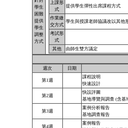
針對
上課形
提供學生彈性出席課程方式
學生
式
困難
作業繳
提供
學生與授課老師協議改以其他
交方式
學生
考試形
調整
式
方式
其他
由師生雙方議定
週次
日期
課程說明
第1週
快速設計
快設評圖
第2週
基地導覽與調查 (含基
案例分析報告
第3週
基地調查報告
案例報告
第4週