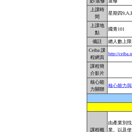
必/選修
選修
上課時
星期四9,A,B(
間
上課地
國青101
點
備註
總人數上限
Ceiba 課
http://ceiba
程網頁
課程簡
介影片
核心能
核心能力與
力關聯
由產業別找
課程概
業。以及使