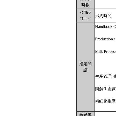
時數
Office
另約時間
Hours
Handbook O
Productio
Milk Proce
指定閱
讀
生產管理(4
圖解生產實
精細化生產
參考書