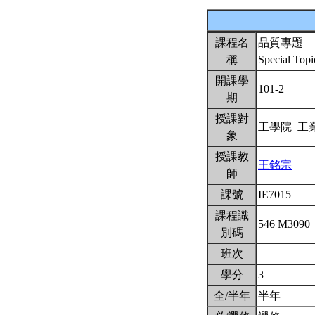
課程名
品質專題
稱
Special Topi
開課學
101-2
期
授課對
工學院 工
象
授課教
王銘宗
師
課號
IE7015
課程識
546 M3090
別碼
班次
學分
3
全/半年
半年