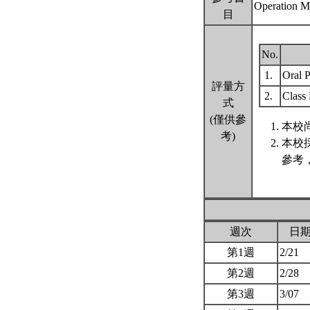
Operation M
目
No.
1.
Oral P
評量方
2.
Class 
式
(僅供參
本校尚
考)
本校
參考
週次
日
第1週
2/21
第2週
2/28
第3週
3/07