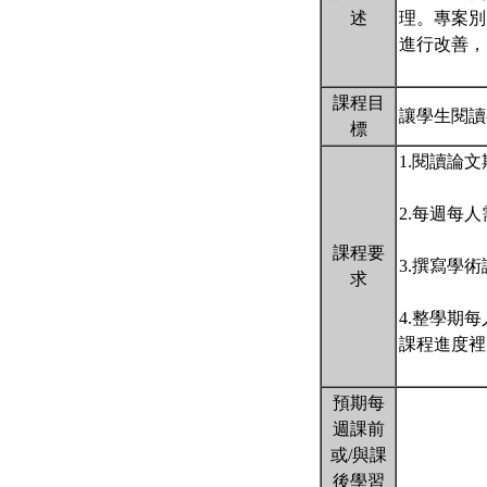
述
理。專案別
進行改善，
課程目
讓學生閱讀
標
1.閱讀論文
2.每週每
課程要
3.撰寫學
求
4.整學期
課程進度裡
預期每
週課前
或/與課
後學習