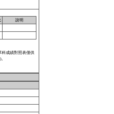
比
說明
單科成績對照表僅供
)。