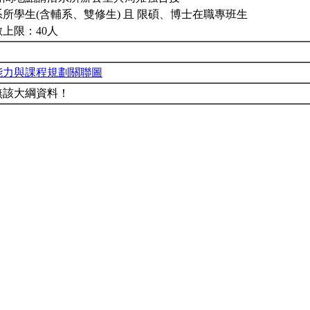
所學生(含輔系、雙修生) 且 限碩、博士在職專班生
上限：40人
能力與課程規劃關聯圖
無該大綱資料！