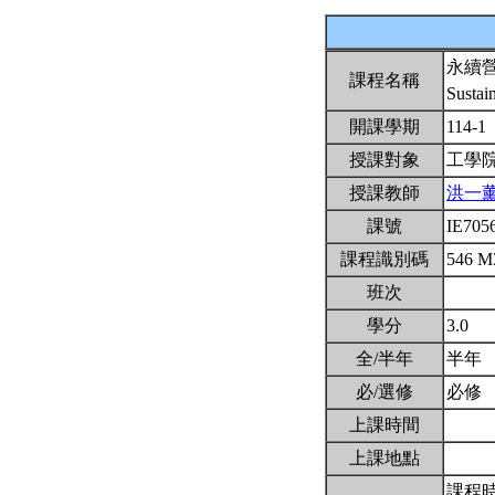
永續
課程名稱
Sustai
開課學期
114-1
授課對象
工學
授課教師
洪一
課號
IE705
課程識別碼
546 M
班次
學分
3.0
全/半年
半年
必/選修
必修
上課時間
上課地點
課程