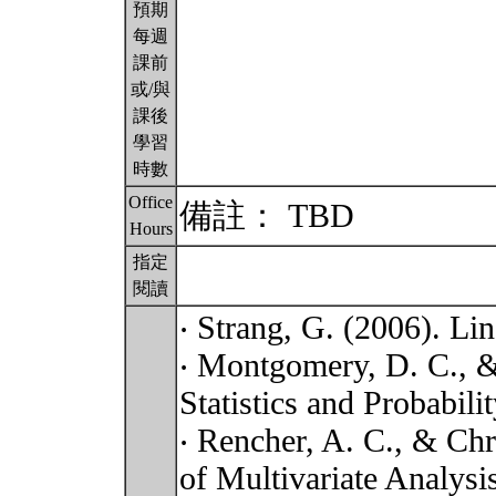
預期
每週
課前
或/與
課後
學習
時數
Office
備註： TBD
Hours
指定
閱讀
‧ Strang, G. (2006). Li
‧ Montgomery, D. C., &
Statistics and Probabili
‧ Rencher, A. C., & Chr
of Multivariate Analysi