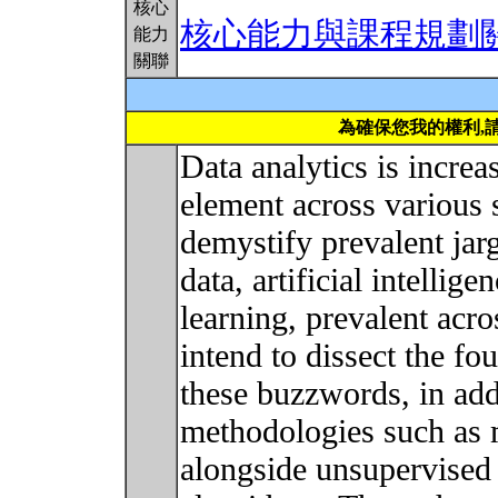
核心
核心能力與課程規劃
能力
關聯
為確保您我的權利,
Data analytics is increa
element across various 
demystify prevalent jar
data, artificial intelli
learning, prevalent acr
intend to dissect the fo
these buzzwords, in add
methodologies such as mu
alongside unsupervised 