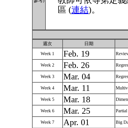
教師可依等第定義
參考)
區 (
連結
)。
週次
日期
Feb. 19
Week 1
Revie
Feb. 26
Week 2
Regres
Mar. 04
Week 3
Regres
Mar. 11
Week 4
Multiva
Mar. 18
Week 5
Dimen
Mar. 25
Week 6
Partia
Apr. 01
Week 7
Big Da