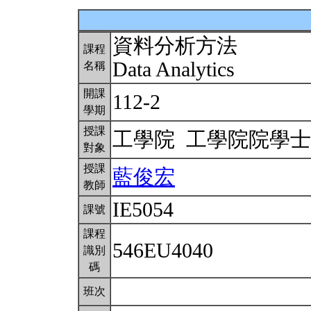
資料分析方法
課程
Data Analytics
名稱
開課
112-2
學期
授課
工學院 工學院院學
對象
授課
藍俊宏
教師
IE5054
課號
課程
546EU4040
識別
碼
班次