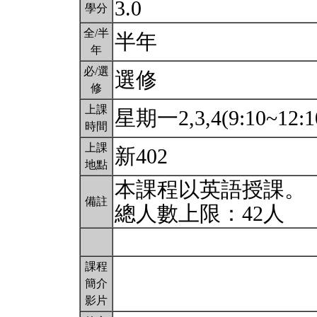
3.0
學分
全/半
半年
年
必/選
選修
修
上課
星期一2,3,4(9:10~12:1
時間
上課
新402
地點
本課程以英語授課。
備註
總人數上限：42人
課程
簡介
影片