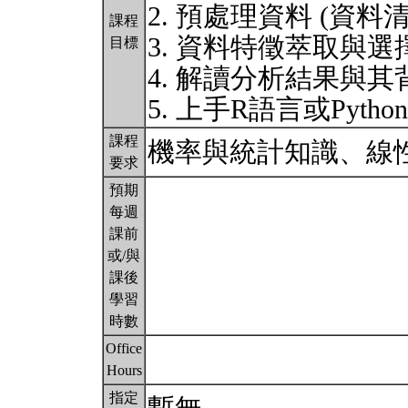
2. 預處理資料 (資料
課程
3. 資料特徵萃取與選
目標
4. 解讀分析結果與
5. 上手R語言或Pyt
課程
機率與統計知識、線
要求
預期
每週
課前
或/與
課後
學習
時數
Office
Hours
指定