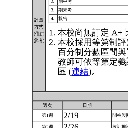
2.
期中考
3.
期末考
4.
報告
評量
方式
本校尚無訂定 A+
(僅供
本校採用等第制評
參考)
百分制分數區間與
教師可依等第定義
區 (
連結
)。
週次
日期
2/19
第1週
問答與
2/26
第2週
統計推