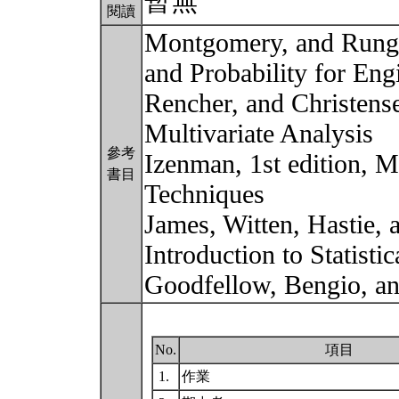
暫無
閱讀
Montgomery, and Runger 
and Probability for Eng
Rencher, and Christens
Multivariate Analysis
參考
Izenman, 1st edition, M
書目
Techniques
James, Witten, Hastie, 
Introduction to Statisti
Goodfellow, Bengio, an
No.
項目
1.
作業