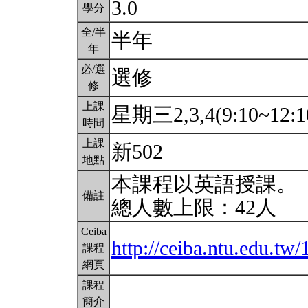
3.0
學分
全/半
半年
年
必/選
選修
修
上課
星期三2,3,4(9:10~12:1
時間
上課
新502
地點
本課程以英語授課。
備註
總人數上限：42人
Ceiba
http://ceiba.ntu.edu.
課程
網頁
課程
簡介