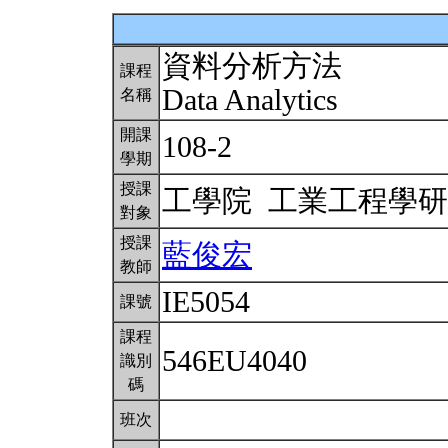
資料分析方法
課程
Data Analytics
名稱
開課
108-2
學期
授課
工學院 工業工程學
對象
授課
藍俊宏
教師
IE5054
課號
課程
546EU4040
識別
碼
班次