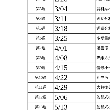
3/04
第3週
資料結
3/11
第4週
迴歸分
3/18
第5週
迴歸分
3/25
第6週
多變量
4/01
第7週
溫書假
4/08
第8週
降維方
4/15
第9週
偏最小
4/22
第10週
期中考
4/29
第11週
大數據
5/06
第12週
監督式
5/13
第13週
監督式